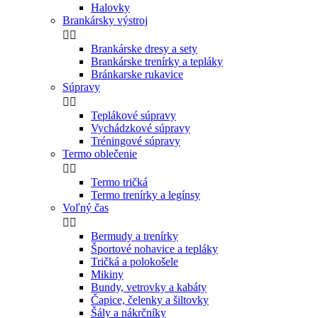
Halovky
Brankársky výstroj


Brankárske dresy a sety
Brankárske trenírky a tepláky
Bránkarske rukavice
Súpravy


Teplákové súpravy
Vychádzkové súpravy
Tréningové súpravy
Termo oblečenie


Termo tričká
Termo trenírky a legínsy
Voľný čas


Bermudy a trenírky
Športové nohavice a tepláky
Tričká a polokošele
Mikiny
Bundy, vetrovky a kabáty
Čapice, čelenky a šiltovky
Šály a nákrčníky