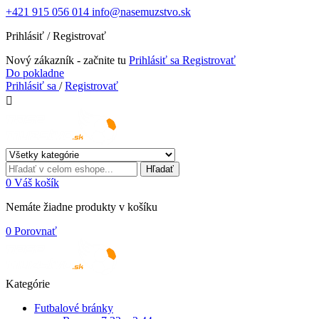
+421 915 056 014
info@nasemuzstvo.sk
Prihlásiť / Registrovať
Nový zákazník - začnite tu
Prihlásiť sa
Registrovať
Do pokladne
Prihlásiť sa
/
Registrovať

Hľadať
0
Váš košík
Nemáte žiadne produkty v košíku
0
Porovnať
Kategórie
Futbalové bránky