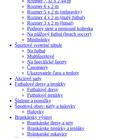
Rozmer 7,32 x 2,44 m
Rozmer 6 x 2 m
Rozmer 5 x 2 m (prípravky)
Rozmer 4 x 2 m (malý futbal)
Rozmer 3 x 2 m (futsal)
Podpory siete a prenosné kolieska
Na plážový futbal (beach soccer)
Minibránky
Športové svetelné tabule
Na futbal
Multišportové
Na špecifické športy
Časomiery
Ukazovatele času a teploty
Akciové sady
Futbalové dresy a trenírky
Futbalové dresy
Futbalové trenírky
Štulpne a ponožky
Športová obuv: turfy a halovky
Halovky
Brankársky výstroj
Brankárske dresy a sety
Brankárske trenírky a tepláky
Bránkarske rukavice