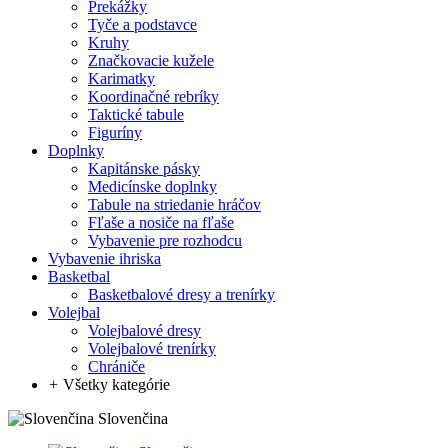
Prekážky
Tyče a podstavce
Kruhy
Značkovacie kužele
Karimatky
Koordinačné rebríky
Taktické tabule
Figuríny
Doplnky
Kapitánske pásky
Medicínske doplnky
Tabule na striedanie hráčov
Fľaše a nosiče na fľaše
Vybavenie pre rozhodcu
Vybavenie ihriska
Basketbal
Basketbalové dresy a trenírky
Volejbal
Volejbalové dresy
Volejbalové trenírky
Chrániče
+
Všetky kategórie
Slovenčina