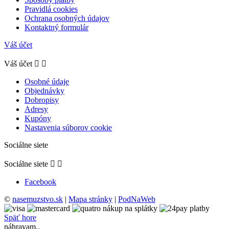
Pravidlá cookies
Ochrana osobných údajov
Kontaktný formulár
Váš účet
Váš účet


Osobné údaje
Objednávky
Dobropisy
Adresy
Kupóny
Nastavenia súborov cookie
Sociálne siete
Sociálne siete


Facebook
©
nasemuzstvo.sk
|
Mapa stránky
|
PodNaWeb
Späť hore
náhravam..