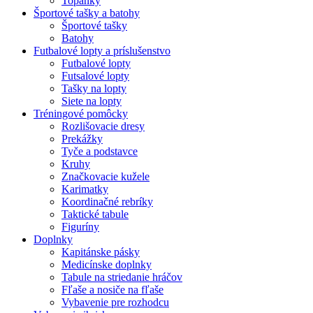
Topánky
Športové tašky a batohy
Športové tašky
Batohy
Futbalové lopty a príslušenstvo
Futbalové lopty
Futsalové lopty
Tašky na lopty
Siete na lopty
Tréningové pomôcky
Rozlišovacie dresy
Prekážky
Tyče a podstavce
Kruhy
Značkovacie kužele
Karimatky
Koordinačné rebríky
Taktické tabule
Figuríny
Doplnky
Kapitánske pásky
Medicínske doplnky
Tabule na striedanie hráčov
Fľaše a nosiče na fľaše
Vybavenie pre rozhodcu