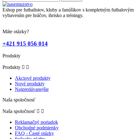
Eshop pre futbalistov, kluby a fanúšikov s kompletným futbalovým
vybavením pre hráčov, ihrisko a tréningy.
Máte otázky?
+421 915 056 014
Produkty
Produkty


Akciové produkty
Nové produkty
Najpredávanejšie
Naša spoločnosť
Naša spoločnosť


Reklamačný poriadok
Obchodné podmienky
FAQ - Časté otázky
Spôsoby platby