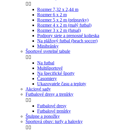


Rozmer 7,32 x 2,44 m
Rozmer 6 x 2 m
Rozmer 5 x 2 m (prípravky)
Rozmer 4 x 2 m (malý futbal)
Rozmer 3 x 2 m (futsal)
Podpory siete a prenosné kolieska
Na plážový futbal (beach soccer)
Minibránky
Športové svetelné tabule


Na futbal
Multišportové
Na špecifické športy
Časomiery
Ukazovatele času a teploty
Akciové sady
Futbalové dresy a trenírky


Futbalové dresy
Futbalové trenírky
Štulpne a ponožky
Športová obuv: turfy a halovky

