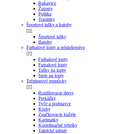
Rukavice
Župany
Potítka
Topánky
Športové tašky a batohy


Športové tašky
Batohy
Futbalové lopty a príslušenstvo


Futbalové lopty
Futsalové lopty
Tašky na lopty
Siete na lopty
Tréningové pomôcky


Rozlišovacie dresy
Prekážky
Tyče a podstavce
Kruhy
Značkovacie kužele
Karimatky
Koordinačné rebríky
Taktické tabule