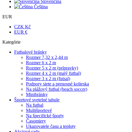
Slovenčina
Čeština
EUR
CZK Kč
EUR €
Kategórie
Futbalové bránky
Rozmer 7,32 x 2,44 m
Rozmer 6 x 2 m
Rozmer 5 x 2 m (prípravky)
Rozmer 4 x 2 m (malý futbal)
Rozmer 3 x 2 m (futsal)
Podpory siete a prenosné kolieska
Na plážový futbal (beach soccer)
Minibránky
Športové svetelné tabule
Na futbal
Multišportové
Na špecifické športy
Časomiery
Ukazovatele času a teploty
Akciové sady