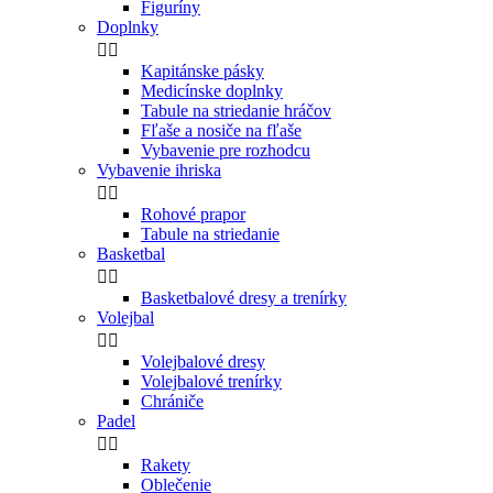
Figuríny
Doplnky


Kapitánske pásky
Medicínske doplnky
Tabule na striedanie hráčov
Fľaše a nosiče na fľaše
Vybavenie pre rozhodcu
Vybavenie ihriska


Rohové prapor
Tabule na striedanie
Basketbal


Basketbalové dresy a trenírky
Volejbal


Volejbalové dresy
Volejbalové trenírky
Chrániče
Padel


Rakety
Oblečenie