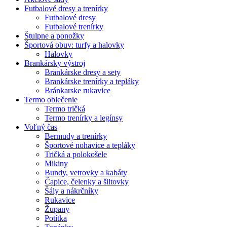
Futbalové dresy a trenírky
Futbalové dresy
Futbalové trenírky
Štulpne a ponožky
Športová obuv: turfy a halovky
Halovky
Brankársky výstroj
Brankárske dresy a sety
Brankárske trenírky a tepláky
Bránkarske rukavice
Termo oblečenie
Termo tričká
Termo trenírky a legínsy
Voľný čas
Bermudy a trenírky
Športové nohavice a tepláky
Tričká a polokošele
Mikiny
Bundy, vetrovky a kabáty
Čapice, čelenky a šiltovky
Šály a nákrčníky
Rukavice
Župany
Potítka