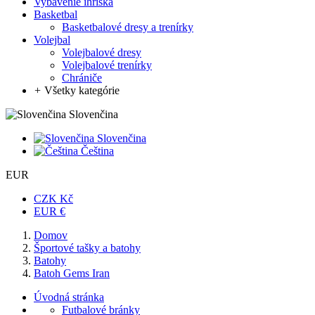
Vybavenie ihriska
Basketbal
Basketbalové dresy a trenírky
Volejbal
Volejbalové dresy
Volejbalové trenírky
Chrániče
+
Všetky kategórie
Slovenčina
Slovenčina
Čeština
EUR
CZK Kč
EUR €
Domov
Športové tašky a batohy
Batohy
Batoh Gems Iran
Úvodná stránka
Futbalové bránky