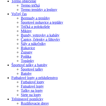
Termo oblečenie
Termo tričká
Termo trenírky a legínsy
Voľný čas
Bermudy a trenírky
Športové nohavice a tepláky
Tričká a polokošele
Mikiny
Bundy, vetrovky a kabáty
Čapice, čelenky a šiltovky
Šály a nákrčníky
Rukavice
Župany
Potítka
Topánky
Športové tašky a batohy
Športové tašky
Batohy
Futbalové lopty a príslušenstvo
Futbalové lopty
Futsalové lopty
Tašky na lopty
Siete na lopty
Tréningové pomôcky
Rozlišovacie dresy