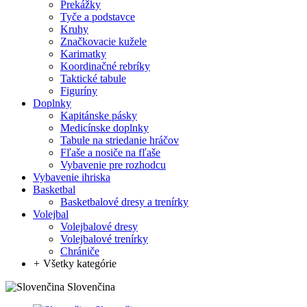
Prekážky
Tyče a podstavce
Kruhy
Značkovacie kužele
Karimatky
Koordinačné rebríky
Taktické tabule
Figuríny
Doplnky
Kapitánske pásky
Medicínske doplnky
Tabule na striedanie hráčov
Fľaše a nosiče na fľaše
Vybavenie pre rozhodcu
Vybavenie ihriska
Basketbal
Basketbalové dresy a trenírky
Volejbal
Volejbalové dresy
Volejbalové trenírky
Chrániče
+
Všetky kategórie
Slovenčina