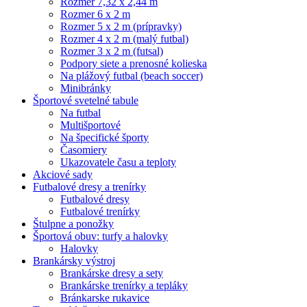
Rozmer 7,32 x 2,44 m
Rozmer 6 x 2 m
Rozmer 5 x 2 m (prípravky)
Rozmer 4 x 2 m (malý futbal)
Rozmer 3 x 2 m (futsal)
Podpory siete a prenosné kolieska
Na plážový futbal (beach soccer)
Minibránky
Športové svetelné tabule
Na futbal
Multišportové
Na špecifické športy
Časomiery
Ukazovatele času a teploty
Akciové sady
Futbalové dresy a trenírky
Futbalové dresy
Futbalové trenírky
Štulpne a ponožky
Športová obuv: turfy a halovky
Halovky
Brankársky výstroj
Brankárske dresy a sety
Brankárske trenírky a tepláky
Bránkarske rukavice