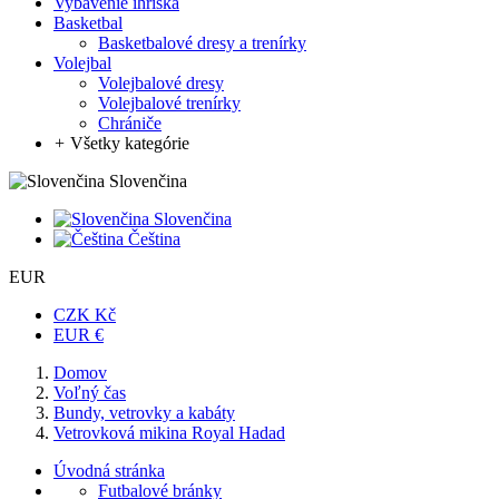
Vybavenie ihriska
Basketbal
Basketbalové dresy a trenírky
Volejbal
Volejbalové dresy
Volejbalové trenírky
Chrániče
+
Všetky kategórie
Slovenčina
Slovenčina
Čeština
EUR
CZK Kč
EUR €
Domov
Voľný čas
Bundy, vetrovky a kabáty
Vetrovková mikina Royal Hadad
Úvodná stránka
Futbalové bránky