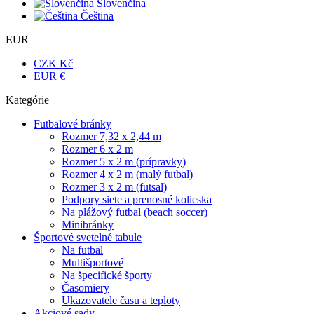
Slovenčina
Čeština
EUR
CZK Kč
EUR €
Kategórie
Futbalové bránky
Rozmer 7,32 x 2,44 m
Rozmer 6 x 2 m
Rozmer 5 x 2 m (prípravky)
Rozmer 4 x 2 m (malý futbal)
Rozmer 3 x 2 m (futsal)
Podpory siete a prenosné kolieska
Na plážový futbal (beach soccer)
Minibránky
Športové svetelné tabule
Na futbal
Multišportové
Na špecifické športy
Časomiery
Ukazovatele času a teploty
Akciové sady