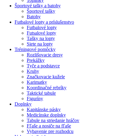
Topánky
Športové tašky a batohy
Športové tašky
Batohy
Futbalové lopty a príslušenstvo
Futbalové lopty
Futsalové lopty
Tašky na lopty
Siete na lopty
Tréningové pomôcky
Rozlišovacie dresy
Prekážky
Tyče a podstavce
Kruhy
Značkovacie kužele
Karimatky
Koordinačné rebríky
Taktické tabule
Figuríny
Doplnky
Kapitánske pásky
Medicínske doplnky
Tabule na striedanie hráčov
Fľaše a nosiče na fľaše
Vybavenie pre rozhodcu