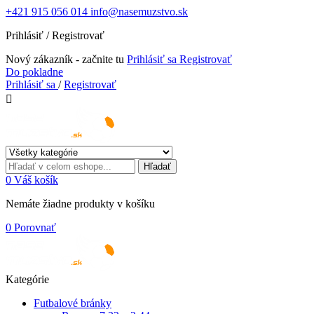
+421 915 056 014
info@nasemuzstvo.sk
Prihlásiť / Registrovať
Nový zákazník - začnite tu
Prihlásiť sa
Registrovať
Do pokladne
Prihlásiť sa
/
Registrovať

Hľadať
0
Váš košík
Nemáte žiadne produkty v košíku
0
Porovnať
Kategórie
Futbalové bránky