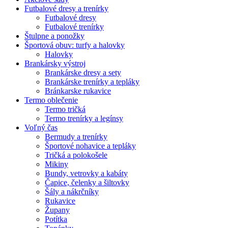
Futbalové dresy a trenírky
Futbalové dresy
Futbalové trenírky
Štulpne a ponožky
Športová obuv: turfy a halovky
Halovky
Brankársky výstroj
Brankárske dresy a sety
Brankárske trenírky a tepláky
Bránkarske rukavice
Termo oblečenie
Termo tričká
Termo trenírky a legínsy
Voľný čas
Bermudy a trenírky
Športové nohavice a tepláky
Tričká a polokošele
Mikiny
Bundy, vetrovky a kabáty
Čapice, čelenky a šiltovky
Šály a nákrčníky
Rukavice
Župany
Potítka