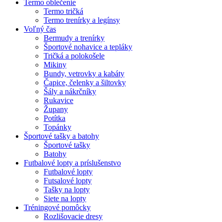
Termo oblečenie
Termo tričká
Termo trenírky a legínsy
Voľný čas
Bermudy a trenírky
Športové nohavice a tepláky
Tričká a polokošele
Mikiny
Bundy, vetrovky a kabáty
Čapice, čelenky a šiltovky
Šály a nákrčníky
Rukavice
Župany
Potítka
Topánky
Športové tašky a batohy
Športové tašky
Batohy
Futbalové lopty a príslušenstvo
Futbalové lopty
Futsalové lopty
Tašky na lopty
Siete na lopty
Tréningové pomôcky
Rozlišovacie dresy