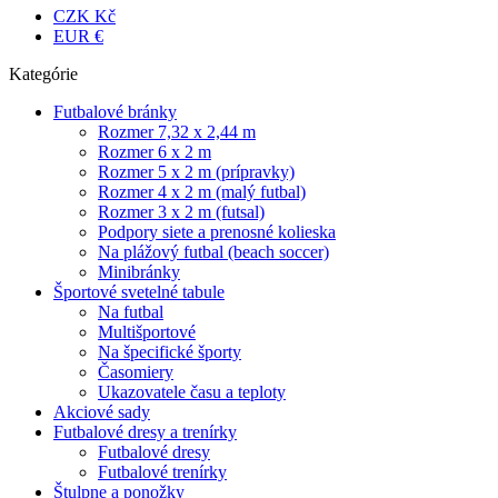
CZK Kč
EUR €
Kategórie
Futbalové bránky
Rozmer 7,32 x 2,44 m
Rozmer 6 x 2 m
Rozmer 5 x 2 m (prípravky)
Rozmer 4 x 2 m (malý futbal)
Rozmer 3 x 2 m (futsal)
Podpory siete a prenosné kolieska
Na plážový futbal (beach soccer)
Minibránky
Športové svetelné tabule
Na futbal
Multišportové
Na špecifické športy
Časomiery
Ukazovatele času a teploty
Akciové sady
Futbalové dresy a trenírky
Futbalové dresy
Futbalové trenírky
Štulpne a ponožky