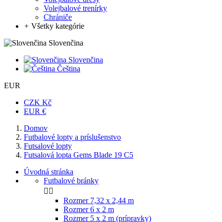
Volejbalové trenírky
Chrániče
+
Všetky kategórie
Slovenčina
Slovenčina
Čeština
EUR
CZK Kč
EUR €
Domov
Futbalové lopty a príslušenstvo
Futsalové lopty
Futsalová lopta Gems Blade 19 C5
Úvodná stránka
Futbalové bránky


Rozmer 7,32 x 2,44 m
Rozmer 6 x 2 m
Rozmer 5 x 2 m (prípravky)