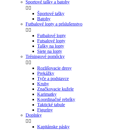
Športové tašky a batohy


Športové tašky
Batohy
Futbalové lopty a príslušenstvo


Futbalové lopty
Futsalové lopty
Tašky na lopty
Siete na lopty
Tréningové pomôcky


Rozlišovacie dresy
Prekážky
Tyče a podstavce
Kruhy
Značkovacie kužele
Karimatky
Koordinačné rebríky
Taktické tabule
Figuríny
Doplnky


Kapitánske pásky