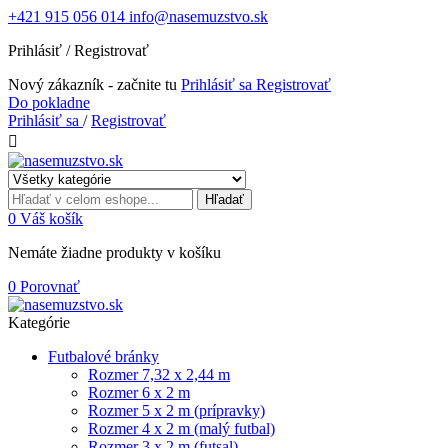
+421 915 056 014
info@nasemuzstvo.sk
Prihlásiť / Registrovať
Nový zákazník - začnite tu
Prihlásiť sa
Registrovať
Do pokladne
Prihlásiť sa
/
Registrovať

Hľadať
0
Váš košík
Nemáte žiadne produkty v košíku
0
Porovnať
Kategórie
Futbalové bránky
Rozmer 7,32 x 2,44 m
Rozmer 6 x 2 m
Rozmer 5 x 2 m (prípravky)
Rozmer 4 x 2 m (malý futbal)
Rozmer 3 x 2 m (futsal)