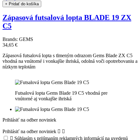
+ Pridať do košíka
Zápasová futsalová lopta BLADE 19 ZX
C5
Brands:
GEMS
34,65 €
Zápasová futsalová lopta s tlmeným odrazom Gems Blade ZX C5
vhodná na vnútorné i vonkajšie ihriská, odolná voči opotrebovaniu a
nízkym teplotám
Futsalová lopta Gems Blade 19 C5 vhodná pre
vnútorné aj vonkajšie ihriská
Prihlásiť na odber noviniek
Prihlásiť na odber noviniek



Súhlasím s prijímaním reklamných informácií na uvedenú