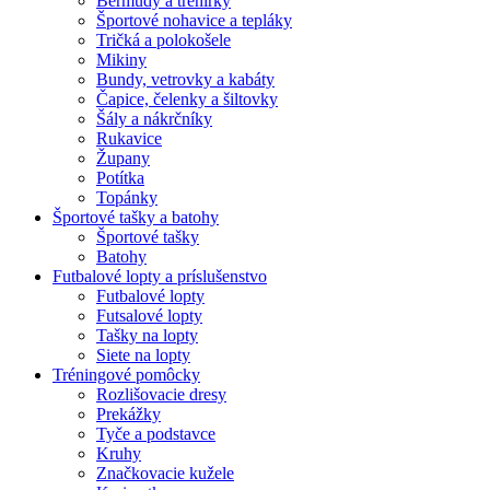
Bermudy a trenírky
Športové nohavice a tepláky
Tričká a polokošele
Mikiny
Bundy, vetrovky a kabáty
Čapice, čelenky a šiltovky
Šály a nákrčníky
Rukavice
Župany
Potítka
Topánky
Športové tašky a batohy
Športové tašky
Batohy
Futbalové lopty a príslušenstvo
Futbalové lopty
Futsalové lopty
Tašky na lopty
Siete na lopty
Tréningové pomôcky
Rozlišovacie dresy
Prekážky
Tyče a podstavce
Kruhy
Značkovacie kužele