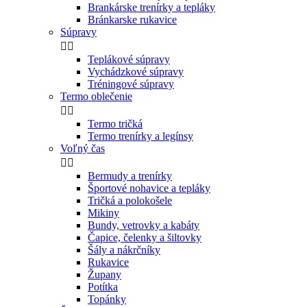
Brankárske trenírky a tepláky
Bránkarske rukavice
Súpravy


Teplákové súpravy
Vychádzkové súpravy
Tréningové súpravy
Termo oblečenie


Termo tričká
Termo trenírky a legínsy
Voľný čas


Bermudy a trenírky
Športové nohavice a tepláky
Tričká a polokošele
Mikiny
Bundy, vetrovky a kabáty
Čapice, čelenky a šiltovky
Šály a nákrčníky
Rukavice
Župany
Potítka
Topánky