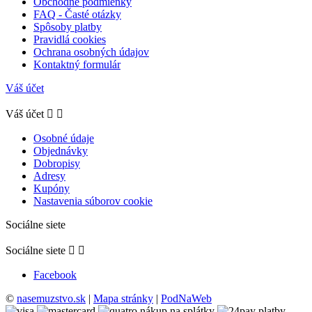
Obchodné podmienky
FAQ - Časté otázky
Spôsoby platby
Pravidlá cookies
Ochrana osobných údajov
Kontaktný formulár
Váš účet
Váš účet


Osobné údaje
Objednávky
Dobropisy
Adresy
Kupóny
Nastavenia súborov cookie
Sociálne siete
Sociálne siete


Facebook
©
nasemuzstvo.sk
|
Mapa stránky
|
PodNaWeb