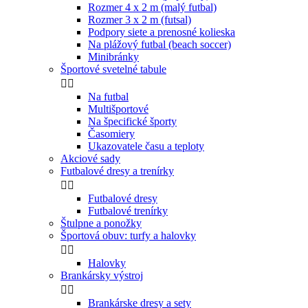
Rozmer 4 x 2 m (malý futbal)
Rozmer 3 x 2 m (futsal)
Podpory siete a prenosné kolieska
Na plážový futbal (beach soccer)
Minibránky
Športové svetelné tabule


Na futbal
Multišportové
Na špecifické športy
Časomiery
Ukazovatele času a teploty
Akciové sady
Futbalové dresy a trenírky


Futbalové dresy
Futbalové trenírky
Štulpne a ponožky
Športová obuv: turfy a halovky


Halovky
Brankársky výstroj


Brankárske dresy a sety