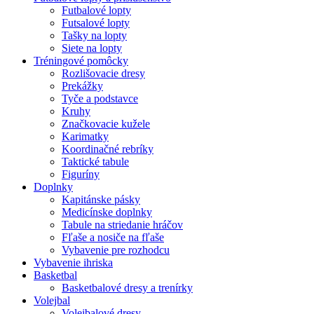
Futbalové lopty
Futsalové lopty
Tašky na lopty
Siete na lopty
Tréningové pomôcky
Rozlišovacie dresy
Prekážky
Tyče a podstavce
Kruhy
Značkovacie kužele
Karimatky
Koordinačné rebríky
Taktické tabule
Figuríny
Doplnky
Kapitánske pásky
Medicínske doplnky
Tabule na striedanie hráčov
Fľaše a nosiče na fľaše
Vybavenie pre rozhodcu
Vybavenie ihriska
Basketbal
Basketbalové dresy a trenírky
Volejbal
Volejbalové dresy