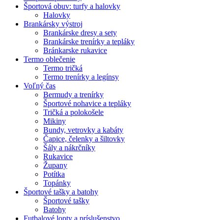
Športová obuv: turfy a halovky
Halovky
Brankársky výstroj
Brankárske dresy a sety
Brankárske trenírky a tepláky
Bránkarske rukavice
Termo oblečenie
Termo tričká
Termo trenírky a legínsy
Voľný čas
Bermudy a trenírky
Športové nohavice a tepláky
Tričká a polokošele
Mikiny
Bundy, vetrovky a kabáty
Čapice, čelenky a šiltovky
Šály a nákrčníky
Rukavice
Župany
Potítka
Topánky
Športové tašky a batohy
Športové tašky
Batohy
Futbalové lopty a príslušenstvo