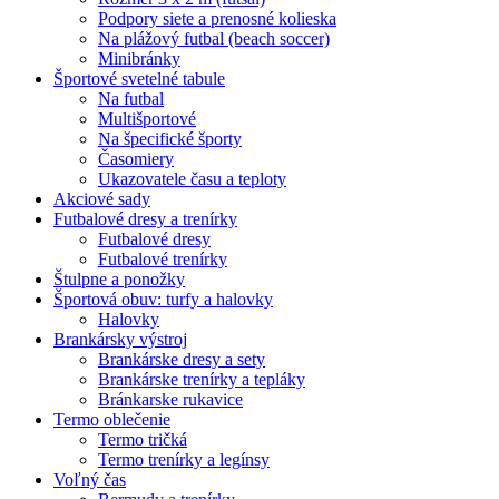
Podpory siete a prenosné kolieska
Na plážový futbal (beach soccer)
Minibránky
Športové svetelné tabule
Na futbal
Multišportové
Na špecifické športy
Časomiery
Ukazovatele času a teploty
Akciové sady
Futbalové dresy a trenírky
Futbalové dresy
Futbalové trenírky
Štulpne a ponožky
Športová obuv: turfy a halovky
Halovky
Brankársky výstroj
Brankárske dresy a sety
Brankárske trenírky a tepláky
Bránkarske rukavice
Termo oblečenie
Termo tričká
Termo trenírky a legínsy
Voľný čas