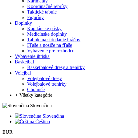
Karimatky
Koordinačné rebríky
Taktické tabule
Figuríny
Doplnky
Kapitánske pásky
Medicínske doplnky
Tabule na striedanie hráčov
Fľaše a nosiče na fľaše
Vybavenie pre rozhodcu
Vybavenie ihriska
Basketbal
Basketbalové dresy a trenírky
Volejbal
Volejbalové dresy
Volejbalové trenírky
Chrániče
+
Všetky kategórie
Slovenčina
Slovenčina
Čeština
EUR