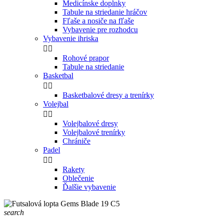
Medicínske doplnky
Tabule na striedanie hráčov
Fľaše a nosiče na fľaše
Vybavenie pre rozhodcu
Vybavenie ihriska


Rohové prapor
Tabule na striedanie
Basketbal


Basketbalové dresy a trenírky
Volejbal


Volejbalové dresy
Volejbalové trenírky
Chrániče
Padel


Rakety
Oblečenie
Ďalšie vybavenie
search