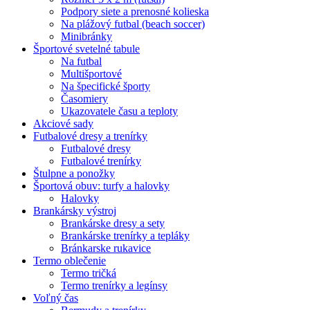
Podpory siete a prenosné kolieska
Na plážový futbal (beach soccer)
Minibránky
Športové svetelné tabule
Na futbal
Multišportové
Na špecifické športy
Časomiery
Ukazovatele času a teploty
Akciové sady
Futbalové dresy a trenírky
Futbalové dresy
Futbalové trenírky
Štulpne a ponožky
Športová obuv: turfy a halovky
Halovky
Brankársky výstroj
Brankárske dresy a sety
Brankárske trenírky a tepláky
Bránkarske rukavice
Termo oblečenie
Termo tričká
Termo trenírky a legínsy
Voľný čas