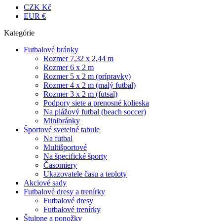
CZK Kč
EUR €
Kategórie
Futbalové bránky
Rozmer 7,32 x 2,44 m
Rozmer 6 x 2 m
Rozmer 5 x 2 m (prípravky)
Rozmer 4 x 2 m (malý futbal)
Rozmer 3 x 2 m (futsal)
Podpory siete a prenosné kolieska
Na plážový futbal (beach soccer)
Minibránky
Športové svetelné tabule
Na futbal
Multišportové
Na špecifické športy
Časomiery
Ukazovatele času a teploty
Akciové sady
Futbalové dresy a trenírky
Futbalové dresy
Futbalové trenírky
Štulpne a ponožky