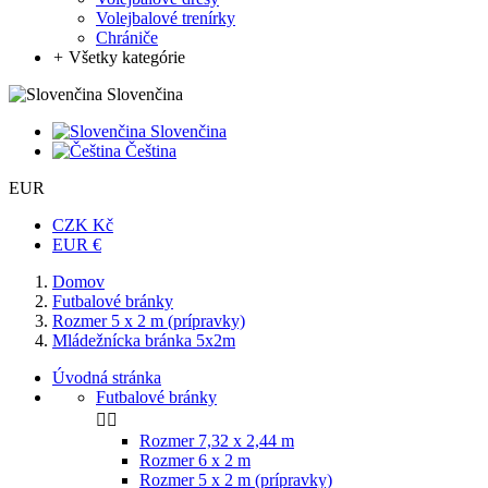
Volejbalové trenírky
Chrániče
+
Všetky kategórie
Slovenčina
Slovenčina
Čeština
EUR
CZK Kč
EUR €
Domov
Futbalové bránky
Rozmer 5 x 2 m (prípravky)
Mládežnícka bránka 5x2m
Úvodná stránka
Futbalové bránky


Rozmer 7,32 x 2,44 m
Rozmer 6 x 2 m
Rozmer 5 x 2 m (prípravky)