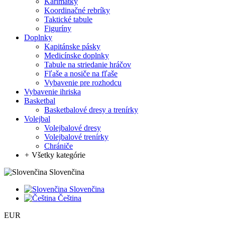
Karimatky
Koordinačné rebríky
Taktické tabule
Figuríny
Doplnky
Kapitánske pásky
Medicínske doplnky
Tabule na striedanie hráčov
Fľaše a nosiče na fľaše
Vybavenie pre rozhodcu
Vybavenie ihriska
Basketbal
Basketbalové dresy a trenírky
Volejbal
Volejbalové dresy
Volejbalové trenírky
Chrániče
+
Všetky kategórie
Slovenčina
Slovenčina
Čeština
EUR