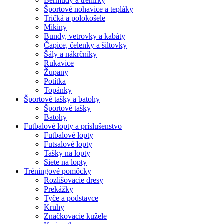
Bermudy a trenírky
Športové nohavice a tepláky
Tričká a polokošele
Mikiny
Bundy, vetrovky a kabáty
Čapice, čelenky a šiltovky
Šály a nákrčníky
Rukavice
Župany
Potítka
Topánky
Športové tašky a batohy
Športové tašky
Batohy
Futbalové lopty a príslušenstvo
Futbalové lopty
Futsalové lopty
Tašky na lopty
Siete na lopty
Tréningové pomôcky
Rozlišovacie dresy
Prekážky
Tyče a podstavce
Kruhy
Značkovacie kužele