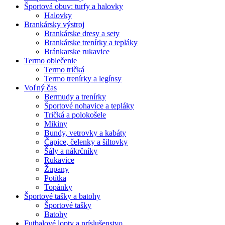
Športová obuv: turfy a halovky
Halovky
Brankársky výstroj
Brankárske dresy a sety
Brankárske trenírky a tepláky
Bránkarske rukavice
Termo oblečenie
Termo tričká
Termo trenírky a legínsy
Voľný čas
Bermudy a trenírky
Športové nohavice a tepláky
Tričká a polokošele
Mikiny
Bundy, vetrovky a kabáty
Čapice, čelenky a šiltovky
Šály a nákrčníky
Rukavice
Župany
Potítka
Topánky
Športové tašky a batohy
Športové tašky
Batohy
Futbalové lopty a príslušenstvo