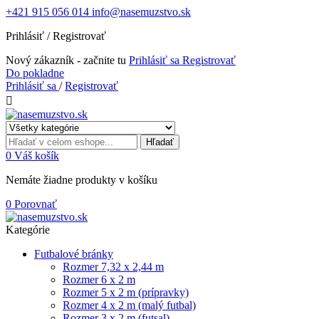
+421 915 056 014
info@nasemuzstvo.sk
Prihlásiť / Registrovať
Nový zákazník - začnite tu
Prihlásiť sa
Registrovať
Do pokladne
Prihlásiť sa
/
Registrovať

Hľadať
0
Váš košík
Nemáte žiadne produkty v košíku
0
Porovnať
Kategórie
Futbalové bránky
Rozmer 7,32 x 2,44 m
Rozmer 6 x 2 m
Rozmer 5 x 2 m (prípravky)
Rozmer 4 x 2 m (malý futbal)
Rozmer 3 x 2 m (futsal)