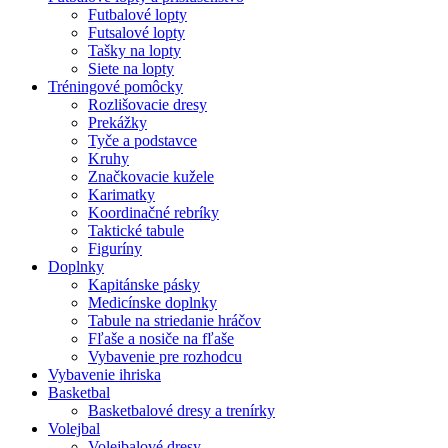
Futbalové lopty
Futsalové lopty
Tašky na lopty
Siete na lopty
Tréningové pomôcky
Rozlišovacie dresy
Prekážky
Tyče a podstavce
Kruhy
Značkovacie kužele
Karimatky
Koordinačné rebríky
Taktické tabule
Figuríny
Doplnky
Kapitánske pásky
Medicínske doplnky
Tabule na striedanie hráčov
Fľaše a nosiče na fľaše
Vybavenie pre rozhodcu
Vybavenie ihriska
Basketbal
Basketbalové dresy a trenírky
Volejbal
Volejbalové dresy