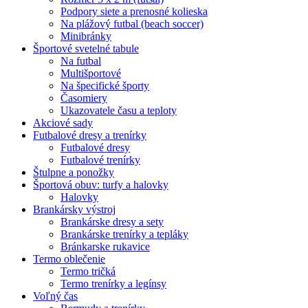
Podpory siete a prenosné kolieska
Na plážový futbal (beach soccer)
Minibránky
Športové svetelné tabule
Na futbal
Multišportové
Na špecifické športy
Časomiery
Ukazovatele času a teploty
Akciové sady
Futbalové dresy a trenírky
Futbalové dresy
Futbalové trenírky
Štulpne a ponožky
Športová obuv: turfy a halovky
Halovky
Brankársky výstroj
Brankárske dresy a sety
Brankárske trenírky a tepláky
Bránkarske rukavice
Termo oblečenie
Termo tričká
Termo trenírky a legínsy
Voľný čas