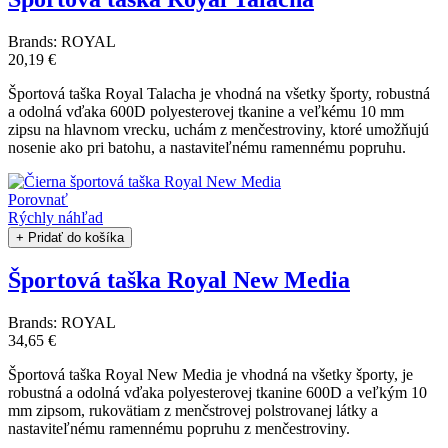
Brands:
ROYAL
20,19 €
Športová taška Royal Talacha je vhodná na všetky športy, robustná
a odolná vďaka 600D polyesterovej tkanine a veľkému 10 mm
zipsu na hlavnom vrecku, uchám z menčestroviny, ktoré umožňujú
nosenie ako pri batohu, a nastaviteľnému ramennému popruhu.
Porovnať
Rýchly náhľad
+ Pridať do košíka
Športová taška Royal New Media
Brands:
ROYAL
34,65 €
Športová taška Royal New Media je vhodná na všetky športy, je
robustná a odolná vďaka polyesterovej tkanine 600D a veľkým 10
mm zipsom, rukovätiam z menčstrovej polstrovanej látky a
nastaviteľnému ramennému popruhu z menčestroviny.