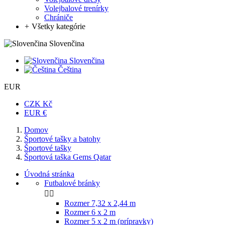
Volejbalové trenírky
Chrániče
+
Všetky kategórie
Slovenčina
Slovenčina
Čeština
EUR
CZK Kč
EUR €
Domov
Športové tašky a batohy
Športové tašky
Športová taška Gems Qatar
Úvodná stránka
Futbalové bránky


Rozmer 7,32 x 2,44 m
Rozmer 6 x 2 m
Rozmer 5 x 2 m (prípravky)