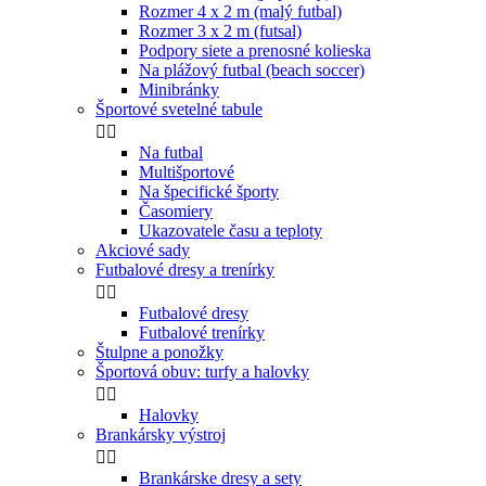
Rozmer 4 x 2 m (malý futbal)
Rozmer 3 x 2 m (futsal)
Podpory siete a prenosné kolieska
Na plážový futbal (beach soccer)
Minibránky
Športové svetelné tabule


Na futbal
Multišportové
Na špecifické športy
Časomiery
Ukazovatele času a teploty
Akciové sady
Futbalové dresy a trenírky


Futbalové dresy
Futbalové trenírky
Štulpne a ponožky
Športová obuv: turfy a halovky


Halovky
Brankársky výstroj


Brankárske dresy a sety