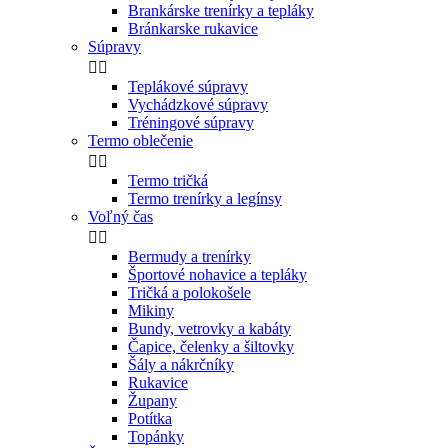
Brankárske trenírky a tepláky
Bránkarske rukavice
Súpravy


Teplákové súpravy
Vychádzkové súpravy
Tréningové súpravy
Termo oblečenie


Termo tričká
Termo trenírky a legínsy
Voľný čas


Bermudy a trenírky
Športové nohavice a tepláky
Tričká a polokošele
Mikiny
Bundy, vetrovky a kabáty
Čapice, čelenky a šiltovky
Šály a nákrčníky
Rukavice
Župany
Potítka
Topánky