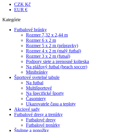
CZK Kč
EUR €
Kategórie
Futbalové bránky
Rozmer 7,32 x 2,44 m
Rozmer 6 x 2 m
Rozmer 5 x 2 m (prípravky)
Rozmer 4 x 2 m (malý futbal)
Rozmer 3 x 2 m (futsal)
Podpory siete a prenosné kolieska
Na plážový futbal (beach soccer)
Minibránky
Športové svetelné tabule
Na futbal
Multišportové
Na špecifické športy
Časomiery
Ukazovatele času a teploty
Akciové sady
Futbalové dresy a trenírky
Futbalové dresy
Futbalové trenírky
Štulpne a ponožky