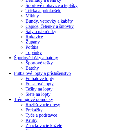
Bermudy a trenírky
Športové nohavice a tepláky
Tričká a polokošele
Mikiny
Bundy, vetrovky a kabáty
Čapice, čelenky a šiltovky
Šály a nákrčníky
Rukavice
Župany
Potítka
Topánky
Športové tašky a batohy
Športové tašky
Batohy
Futbalové lopty a príslušenstvo
Futbalové lopty
Futsalové lopty
Tašky na lopty
Siete na lopty
Tréningové pomôcky
Rozlišovacie dresy
Prekážky
Tyče a podstavce
Kruhy
Značkovacie kužele