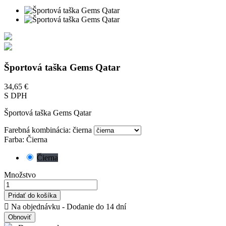
Športová taška Gems Qatar
34,65 €
S DPH
Športová taška Gems Qatar
Farebná kombinácia: čierna
Farba: Čierna
Čierna
Množstvo
Pridať do košíka

Na objednávku - Dodanie do 14 dní