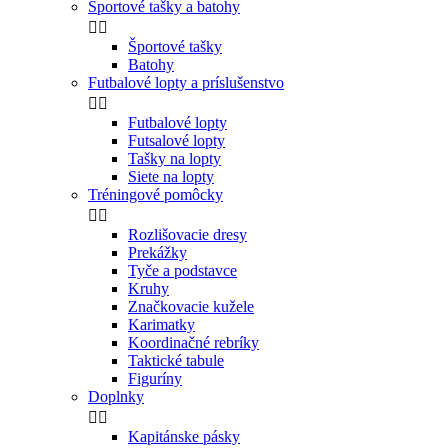
Športové tašky a batohy


Športové tašky
Batohy
Futbalové lopty a príslušenstvo


Futbalové lopty
Futsalové lopty
Tašky na lopty
Siete na lopty
Tréningové pomôcky


Rozlišovacie dresy
Prekážky
Tyče a podstavce
Kruhy
Značkovacie kužele
Karimatky
Koordinačné rebríky
Taktické tabule
Figuríny
Doplnky


Kapitánske pásky