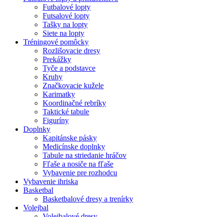
Futbalové lopty
Futsalové lopty
Tašky na lopty
Siete na lopty
Tréningové pomôcky
Rozlišovacie dresy
Prekážky
Tyče a podstavce
Kruhy
Značkovacie kužele
Karimatky
Koordinačné rebríky
Taktické tabule
Figuríny
Doplnky
Kapitánske pásky
Medicínske doplnky
Tabule na striedanie hráčov
Fľaše a nosiče na fľaše
Vybavenie pre rozhodcu
Vybavenie ihriska
Basketbal
Basketbalové dresy a trenírky
Volejbal
Volejbalové dresy