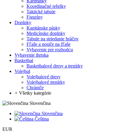
Karimatky
Koordinačné rebríky
Taktické tabule
Figuríny
Doplnky
Kapitánske pásky
Medicínske doplnky
Tabule na striedanie hráčov
Fľaše a nosiče na fľaše
Vybavenie pre rozhodcu
Vybavenie ihriska
Basketbal
Basketbalové dresy a trenírky
Volejbal
Volejbalové dresy
Volejbalové trenírky
Chrániče
+
Všetky kategórie
Slovenčina
Slovenčina
Čeština
EUR