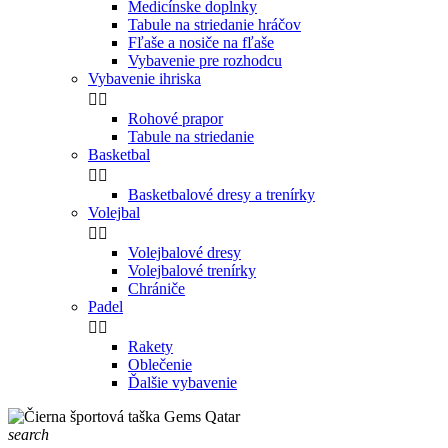
Medicínske doplnky
Tabule na striedanie hráčov
Fľaše a nosiče na fľaše
Vybavenie pre rozhodcu
Vybavenie ihriska


Rohové prapor
Tabule na striedanie
Basketbal


Basketbalové dresy a trenírky
Volejbal


Volejbalové dresy
Volejbalové trenírky
Chrániče
Padel


Rakety
Oblečenie
Ďalšie vybavenie
search