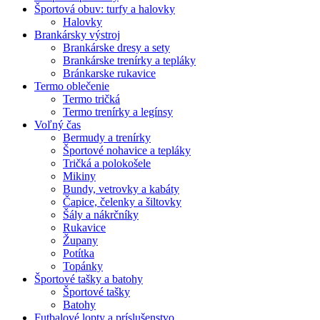
Športová obuv: turfy a halovky
Halovky
Brankársky výstroj
Brankárske dresy a sety
Brankárske trenírky a tepláky
Bránkarske rukavice
Termo oblečenie
Termo tričká
Termo trenírky a legínsy
Voľný čas
Bermudy a trenírky
Športové nohavice a tepláky
Tričká a polokošele
Mikiny
Bundy, vetrovky a kabáty
Čapice, čelenky a šiltovky
Šály a nákrčníky
Rukavice
Župany
Potítka
Topánky
Športové tašky a batohy
Športové tašky
Batohy
Futbalové lopty a príslušenstvo