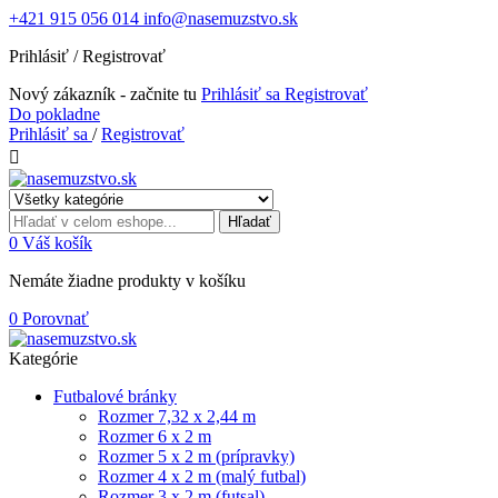
+421 915 056 014
info@nasemuzstvo.sk
Prihlásiť / Registrovať
Nový zákazník - začnite tu
Prihlásiť sa
Registrovať
Do pokladne
Prihlásiť sa
/
Registrovať

Hľadať
0
Váš košík
Nemáte žiadne produkty v košíku
0
Porovnať
Kategórie
Futbalové bránky
Rozmer 7,32 x 2,44 m
Rozmer 6 x 2 m
Rozmer 5 x 2 m (prípravky)
Rozmer 4 x 2 m (malý futbal)
Rozmer 3 x 2 m (futsal)