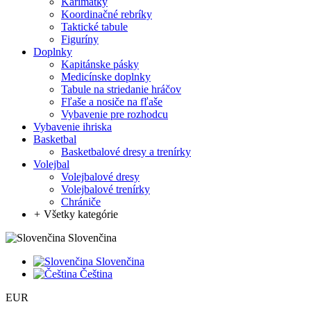
Karimatky
Koordinačné rebríky
Taktické tabule
Figuríny
Doplnky
Kapitánske pásky
Medicínske doplnky
Tabule na striedanie hráčov
Fľaše a nosiče na fľaše
Vybavenie pre rozhodcu
Vybavenie ihriska
Basketbal
Basketbalové dresy a trenírky
Volejbal
Volejbalové dresy
Volejbalové trenírky
Chrániče
+
Všetky kategórie
Slovenčina
Slovenčina
Čeština
EUR