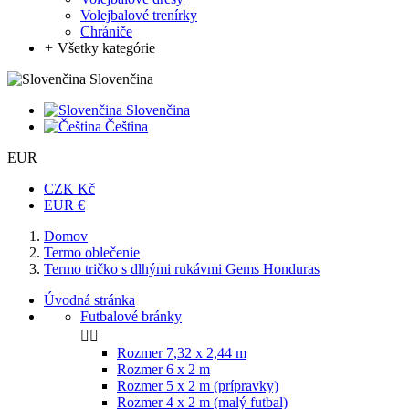
Volejbalové trenírky
Chrániče
+
Všetky kategórie
Slovenčina
Slovenčina
Čeština
EUR
CZK Kč
EUR €
Domov
Termo oblečenie
Termo tričko s dlhými rukávmi Gems Honduras
Úvodná stránka
Futbalové bránky


Rozmer 7,32 x 2,44 m
Rozmer 6 x 2 m
Rozmer 5 x 2 m (prípravky)
Rozmer 4 x 2 m (malý futbal)