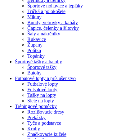
Bermudy a trenírky
Športové nohavice a tepláky
Tričká a polokošele
Mikiny
Bundy, vetrovky a kabáty
Čapice, čelenky a šiltovky
Šály a nákrčníky
Rukavice
Župany
Potítka
Topánky
Športové tašky a batohy
Športové tašky
Batohy
Futbalové lopty a príslušenstvo
Futbalové lopty
Futsalové lopty
Tašky na lopty
Siete na lopty
Tréningové pomôcky
Rozlišovacie dresy
Prekážky
Tyče a podstavce
Kruhy
Značkovacie kužele