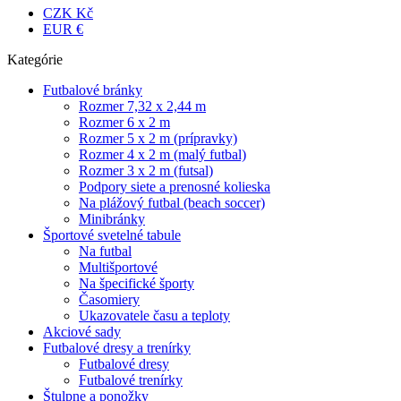
CZK Kč
EUR €
Kategórie
Futbalové bránky
Rozmer 7,32 x 2,44 m
Rozmer 6 x 2 m
Rozmer 5 x 2 m (prípravky)
Rozmer 4 x 2 m (malý futbal)
Rozmer 3 x 2 m (futsal)
Podpory siete a prenosné kolieska
Na plážový futbal (beach soccer)
Minibránky
Športové svetelné tabule
Na futbal
Multišportové
Na špecifické športy
Časomiery
Ukazovatele času a teploty
Akciové sady
Futbalové dresy a trenírky
Futbalové dresy
Futbalové trenírky
Štulpne a ponožky