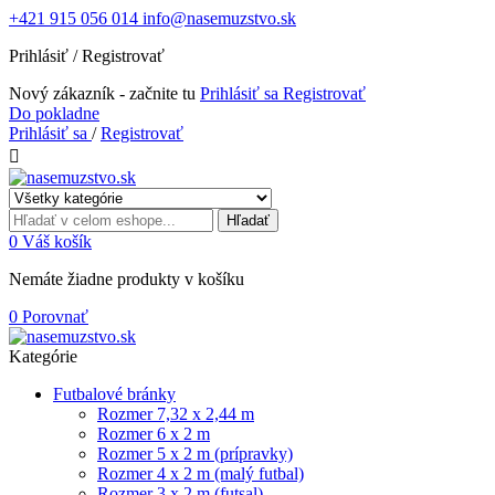
+421 915 056 014
info@nasemuzstvo.sk
Prihlásiť / Registrovať
Nový zákazník - začnite tu
Prihlásiť sa
Registrovať
Do pokladne
Prihlásiť sa
/
Registrovať

Hľadať
0
Váš košík
Nemáte žiadne produkty v košíku
0
Porovnať
Kategórie
Futbalové bránky
Rozmer 7,32 x 2,44 m
Rozmer 6 x 2 m
Rozmer 5 x 2 m (prípravky)
Rozmer 4 x 2 m (malý futbal)
Rozmer 3 x 2 m (futsal)