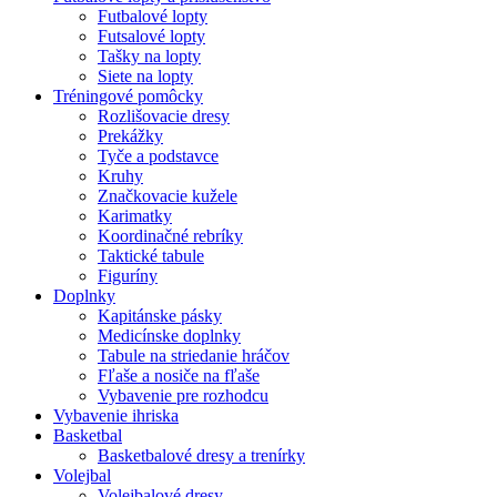
Futbalové lopty
Futsalové lopty
Tašky na lopty
Siete na lopty
Tréningové pomôcky
Rozlišovacie dresy
Prekážky
Tyče a podstavce
Kruhy
Značkovacie kužele
Karimatky
Koordinačné rebríky
Taktické tabule
Figuríny
Doplnky
Kapitánske pásky
Medicínske doplnky
Tabule na striedanie hráčov
Fľaše a nosiče na fľaše
Vybavenie pre rozhodcu
Vybavenie ihriska
Basketbal
Basketbalové dresy a trenírky
Volejbal
Volejbalové dresy