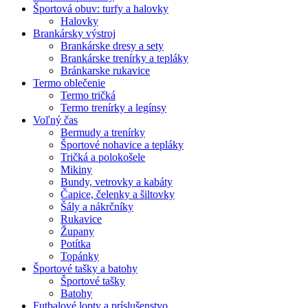
Športová obuv: turfy a halovky
Halovky
Brankársky výstroj
Brankárske dresy a sety
Brankárske trenírky a tepláky
Bránkarske rukavice
Termo oblečenie
Termo tričká
Termo trenírky a legínsy
Voľný čas
Bermudy a trenírky
Športové nohavice a tepláky
Tričká a polokošele
Mikiny
Bundy, vetrovky a kabáty
Čapice, čelenky a šiltovky
Šály a nákrčníky
Rukavice
Župany
Potítka
Topánky
Športové tašky a batohy
Športové tašky
Batohy
Futbalové lopty a príslušenstvo