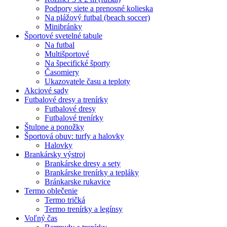
Podpory siete a prenosné kolieska
Na plážový futbal (beach soccer)
Minibránky
Športové svetelné tabule
Na futbal
Multišportové
Na špecifické športy
Časomiery
Ukazovatele času a teploty
Akciové sady
Futbalové dresy a trenírky
Futbalové dresy
Futbalové trenírky
Štulpne a ponožky
Športová obuv: turfy a halovky
Halovky
Brankársky výstroj
Brankárske dresy a sety
Brankárske trenírky a tepláky
Bránkarske rukavice
Termo oblečenie
Termo tričká
Termo trenírky a legínsy
Voľný čas