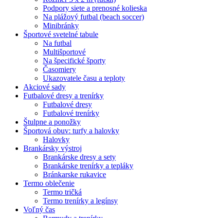
Podpory siete a prenosné kolieska
Na plážový futbal (beach soccer)
Minibránky
Športové svetelné tabule
Na futbal
Multišportové
Na špecifické športy
Časomiery
Ukazovatele času a teploty
Akciové sady
Futbalové dresy a trenírky
Futbalové dresy
Futbalové trenírky
Štulpne a ponožky
Športová obuv: turfy a halovky
Halovky
Brankársky výstroj
Brankárske dresy a sety
Brankárske trenírky a tepláky
Bránkarske rukavice
Termo oblečenie
Termo tričká
Termo trenírky a legínsy
Voľný čas