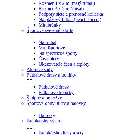
Rozmer 4 x 2 m (malý futbal)
Rozmer 3 x 2 m (futsal)
Podpory siete a prenosné kolieska
Na plážový futbal (beach soccer)
Minibránky
Športové svetelné tabule


Na futbal
Multišportové
Na špecifické športy
Časomiery
Ukazovatele času a teploty
Akciové sady
Futbalové dresy a trenírky


Futbalové dresy
Futbalové trenírky
Štulpne a ponožky
Športová obuv: turfy a halovky


Halovky
Brankársky výstroj


Brankárske dresy a sety