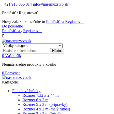
+421 915 056 014
info@nasemuzstvo.sk
Prihlásiť / Registrovať
Nový zákazník - začnite tu
Prihlásiť sa
Registrovať
Do pokladne
Prihlásiť sa
/
Registrovať

Hľadať
0
Váš košík
Nemáte žiadne produkty v košíku
0
Porovnať
Kategórie
Futbalové bránky
Rozmer 7,32 x 2,44 m
Rozmer 6 x 2 m
Rozmer 5 x 2 m (prípravky)
Rozmer 4 x 2 m (malý futbal)
Rozmer 3 x 2 m (futsal)