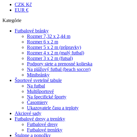
CZK Kč
EUR €
Kategórie
Futbalové bránky
Rozmer 7,32 x 2,44 m
Rozmer 6 x 2 m
Rozmer 5 x 2 m (prípravky)
Rozmer 4 x 2 m (malý futbal)
Rozmer 3 x 2 m (futsal)
Podpory siete a prenosné kolieska
Na plážový futbal (beach soccer)
Minibránky
Športové svetelné tabule
Na futbal
Multišportové
Na špecifické športy
Časomiery
Ukazovatele času a teploty
Akciové sady
Futbalové dresy a trenírky
Futbalové dresy
Futbalové trenírky
Štulpne a ponožky