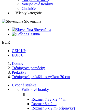
Volejbalové trenírky
Chrániče
+
Všetky kategórie
Slovenčina
Slovenčina
Čeština
EUR
CZK Kč
EUR €
Domov
Tréningové pomôcky
Prekážky
Tréningová prekážka s výškou 30 cm
Úvodná stránka
Futbalové bránky


Rozmer 7,32 x 2,44 m
Rozmer 6 x 2 m
Rozmer 5 x 2 m (prípravky)