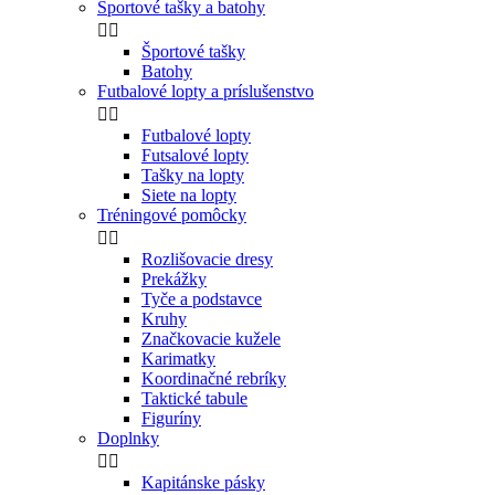
Športové tašky a batohy


Športové tašky
Batohy
Futbalové lopty a príslušenstvo


Futbalové lopty
Futsalové lopty
Tašky na lopty
Siete na lopty
Tréningové pomôcky


Rozlišovacie dresy
Prekážky
Tyče a podstavce
Kruhy
Značkovacie kužele
Karimatky
Koordinačné rebríky
Taktické tabule
Figuríny
Doplnky


Kapitánske pásky