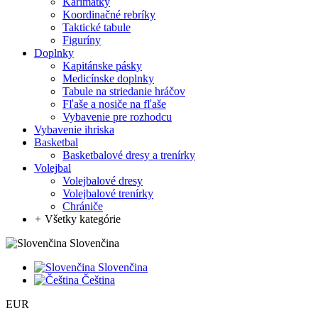
Karimatky
Koordinačné rebríky
Taktické tabule
Figuríny
Doplnky
Kapitánske pásky
Medicínske doplnky
Tabule na striedanie hráčov
Fľaše a nosiče na fľaše
Vybavenie pre rozhodcu
Vybavenie ihriska
Basketbal
Basketbalové dresy a trenírky
Volejbal
Volejbalové dresy
Volejbalové trenírky
Chrániče
+
Všetky kategórie
Slovenčina
Slovenčina
Čeština
EUR