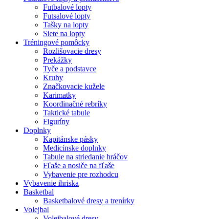
Futbalové lopty
Futsalové lopty
Tašky na lopty
Siete na lopty
Tréningové pomôcky
Rozlišovacie dresy
Prekážky
Tyče a podstavce
Kruhy
Značkovacie kužele
Karimatky
Koordinačné rebríky
Taktické tabule
Figuríny
Doplnky
Kapitánske pásky
Medicínske doplnky
Tabule na striedanie hráčov
Fľaše a nosiče na fľaše
Vybavenie pre rozhodcu
Vybavenie ihriska
Basketbal
Basketbalové dresy a trenírky
Volejbal
Volejbalové dresy