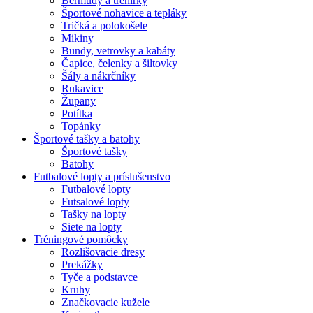
Bermudy a trenírky
Športové nohavice a tepláky
Tričká a polokošele
Mikiny
Bundy, vetrovky a kabáty
Čapice, čelenky a šiltovky
Šály a nákrčníky
Rukavice
Župany
Potítka
Topánky
Športové tašky a batohy
Športové tašky
Batohy
Futbalové lopty a príslušenstvo
Futbalové lopty
Futsalové lopty
Tašky na lopty
Siete na lopty
Tréningové pomôcky
Rozlišovacie dresy
Prekážky
Tyče a podstavce
Kruhy
Značkovacie kužele