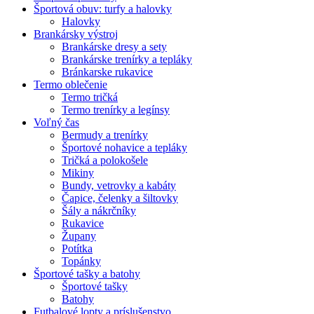
Športová obuv: turfy a halovky
Halovky
Brankársky výstroj
Brankárske dresy a sety
Brankárske trenírky a tepláky
Bránkarske rukavice
Termo oblečenie
Termo tričká
Termo trenírky a legínsy
Voľný čas
Bermudy a trenírky
Športové nohavice a tepláky
Tričká a polokošele
Mikiny
Bundy, vetrovky a kabáty
Čapice, čelenky a šiltovky
Šály a nákrčníky
Rukavice
Župany
Potítka
Topánky
Športové tašky a batohy
Športové tašky
Batohy
Futbalové lopty a príslušenstvo