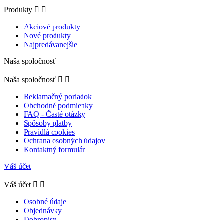
Produkty


Akciové produkty
Nové produkty
Najpredávanejšie
Naša spoločnosť
Naša spoločnosť


Reklamačný poriadok
Obchodné podmienky
FAQ - Časté otázky
Spôsoby platby
Pravidlá cookies
Ochrana osobných údajov
Kontaktný formulár
Váš účet
Váš účet


Osobné údaje
Objednávky
Dobropisy