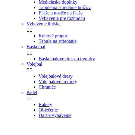
Medicínske doplnky
Tabule na striedanie hráčov
Fľaše a nosiče na fľaše
Vybavenie pre rozhodcu
Vybavenie ihriska


Rohové prapor
Tabule na striedanie
Basketbal


Basketbalové dresy a trenírky
Volejbal


Volejbalové dresy
Volejbalové trenírky
Chrániče
Padel


Rakety
Oblečenie
Ďalšie vybavenie