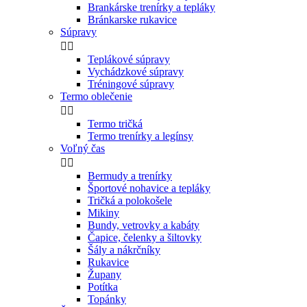
Brankárske trenírky a tepláky
Bránkarske rukavice
Súpravy


Teplákové súpravy
Vychádzkové súpravy
Tréningové súpravy
Termo oblečenie


Termo tričká
Termo trenírky a legínsy
Voľný čas


Bermudy a trenírky
Športové nohavice a tepláky
Tričká a polokošele
Mikiny
Bundy, vetrovky a kabáty
Čapice, čelenky a šiltovky
Šály a nákrčníky
Rukavice
Župany
Potítka
Topánky