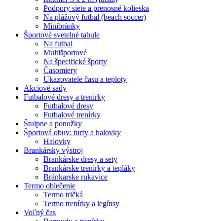
Podpory siete a prenosné kolieska
Na plážový futbal (beach soccer)
Minibránky
Športové svetelné tabule
Na futbal
Multišportové
Na špecifické športy
Časomiery
Ukazovatele času a teploty
Akciové sady
Futbalové dresy a trenírky
Futbalové dresy
Futbalové trenírky
Štulpne a ponožky
Športová obuv: turfy a halovky
Halovky
Brankársky výstroj
Brankárske dresy a sety
Brankárske trenírky a tepláky
Bránkarske rukavice
Termo oblečenie
Termo tričká
Termo trenírky a legínsy
Voľný čas