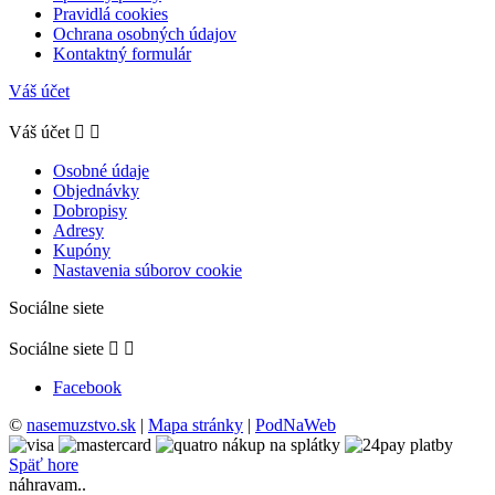
Pravidlá cookies
Ochrana osobných údajov
Kontaktný formulár
Váš účet
Váš účet


Osobné údaje
Objednávky
Dobropisy
Adresy
Kupóny
Nastavenia súborov cookie
Sociálne siete
Sociálne siete


Facebook
©
nasemuzstvo.sk
|
Mapa stránky
|
PodNaWeb
Späť hore
náhravam..