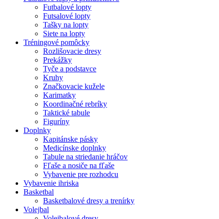
Futbalové lopty
Futsalové lopty
Tašky na lopty
Siete na lopty
Tréningové pomôcky
Rozlišovacie dresy
Prekážky
Tyče a podstavce
Kruhy
Značkovacie kužele
Karimatky
Koordinačné rebríky
Taktické tabule
Figuríny
Doplnky
Kapitánske pásky
Medicínske doplnky
Tabule na striedanie hráčov
Fľaše a nosiče na fľaše
Vybavenie pre rozhodcu
Vybavenie ihriska
Basketbal
Basketbalové dresy a trenírky
Volejbal
Volejbalové dresy