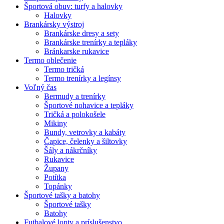
Športová obuv: turfy a halovky
Halovky
Brankársky výstroj
Brankárske dresy a sety
Brankárske trenírky a tepláky
Bránkarske rukavice
Termo oblečenie
Termo tričká
Termo trenírky a legínsy
Voľný čas
Bermudy a trenírky
Športové nohavice a tepláky
Tričká a polokošele
Mikiny
Bundy, vetrovky a kabáty
Čapice, čelenky a šiltovky
Šály a nákrčníky
Rukavice
Župany
Potítka
Topánky
Športové tašky a batohy
Športové tašky
Batohy
Futbalové lopty a príslušenstvo