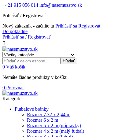
+421 915 056 014
info@nasemuzstvo.sk
Prihlásiť / Registrovať
Nový zákazník - začnite tu
Prihlásiť sa
Registrovať
Do pokladne
Prihlásiť sa
/
Registrovať

Hľadať
0
Váš košík
Nemáte žiadne produkty v košíku
0
Porovnať
Kategórie
Futbalové bránky
Rozmer 7,32 x 2,44 m
Rozmer 6 x 2 m
Rozmer 5 x 2 m (prípravky)
Rozmer 4 x 2 m (malý futbal)
Rozmer 3 x 2 m (futsal)