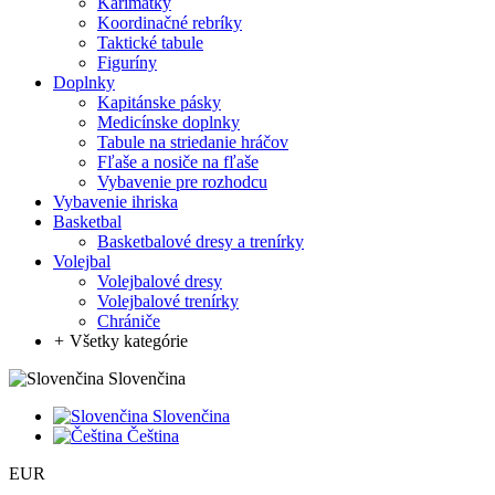
Karimatky
Koordinačné rebríky
Taktické tabule
Figuríny
Doplnky
Kapitánske pásky
Medicínske doplnky
Tabule na striedanie hráčov
Fľaše a nosiče na fľaše
Vybavenie pre rozhodcu
Vybavenie ihriska
Basketbal
Basketbalové dresy a trenírky
Volejbal
Volejbalové dresy
Volejbalové trenírky
Chrániče
+
Všetky kategórie
Slovenčina
Slovenčina
Čeština
EUR