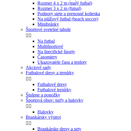
Rozmer 4 x 2 m (malý futbal)
Rozmer 3 x 2 m (futsal)
Podpory siete a prenosné kolieska
Na plážový futbal (beach soccer)
Minibránky
Športové svetelné tabule


Na futbal
Multišportové
Na špecifické športy
Časomiery
Ukazovatele času a teploty
Akciové sady
Futbalové dresy a trenírky


Futbalové dresy
Futbalové trenírky
Štulpne a ponožky
Športová obuv: turfy a halovky


Halovky
Brankársky výstroj


Brankárske dresy a sety