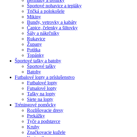
Bermudy a trenírky
Športové nohavice a tepláky
Tričká a polokošele
Mikiny
Bundy, vetrovky a kabáty
Čapice, čelenky a šiltovky
Šály a nákrčníky
Rukavice
Župany
Potítka
Topánky
Športové tašky a batohy
Športové tašky
Batohy
Futbalové lopty a príslušenstvo
Futbalové lopty
Futsalové lopty
Tašky na lopty
Siete na lopty
Tréningové pomôcky
Rozlišovacie dresy
Prekážky
Tyče a podstavce
Kruhy
Značkovacie kužele