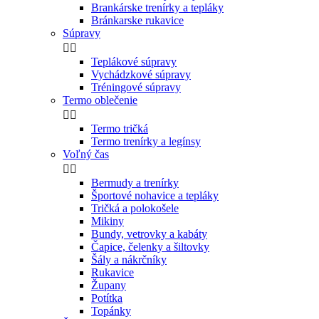
Brankárske trenírky a tepláky
Bránkarske rukavice
Súpravy


Teplákové súpravy
Vychádzkové súpravy
Tréningové súpravy
Termo oblečenie


Termo tričká
Termo trenírky a legínsy
Voľný čas


Bermudy a trenírky
Športové nohavice a tepláky
Tričká a polokošele
Mikiny
Bundy, vetrovky a kabáty
Čapice, čelenky a šiltovky
Šály a nákrčníky
Rukavice
Župany
Potítka
Topánky