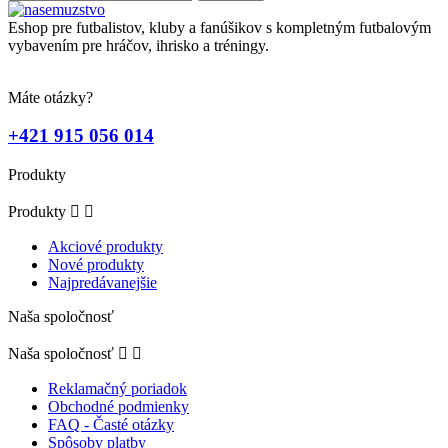
Eshop pre futbalistov, kluby a fanúšikov s kompletným futbalovým
vybavením pre hráčov, ihrisko a tréningy.
Máte otázky?
+421 915 056 014
Produkty
Produkty


Akciové produkty
Nové produkty
Najpredávanejšie
Naša spoločnosť
Naša spoločnosť


Reklamačný poriadok
Obchodné podmienky
FAQ - Časté otázky
Spôsoby platby