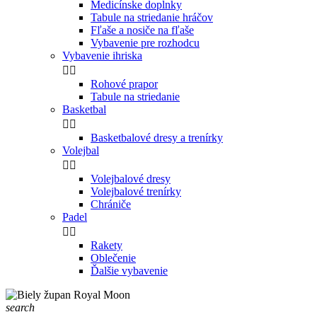
Medicínske doplnky
Tabule na striedanie hráčov
Fľaše a nosiče na fľaše
Vybavenie pre rozhodcu
Vybavenie ihriska


Rohové prapor
Tabule na striedanie
Basketbal


Basketbalové dresy a trenírky
Volejbal


Volejbalové dresy
Volejbalové trenírky
Chrániče
Padel


Rakety
Oblečenie
Ďalšie vybavenie
search