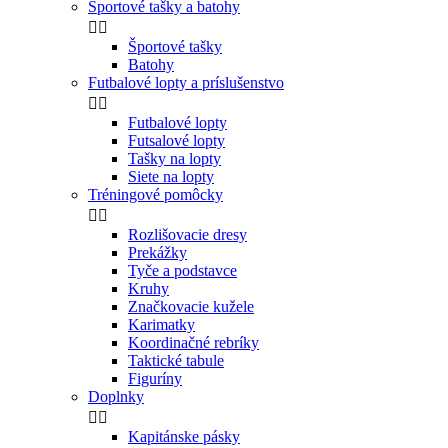
Športové tašky a batohy


Športové tašky
Batohy
Futbalové lopty a príslušenstvo


Futbalové lopty
Futsalové lopty
Tašky na lopty
Siete na lopty
Tréningové pomôcky


Rozlišovacie dresy
Prekážky
Tyče a podstavce
Kruhy
Značkovacie kužele
Karimatky
Koordinačné rebríky
Taktické tabule
Figuríny
Doplnky


Kapitánske pásky