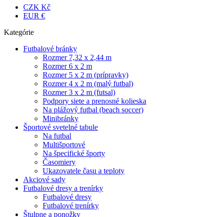
CZK Kč
EUR €
Kategórie
Futbalové bránky
Rozmer 7,32 x 2,44 m
Rozmer 6 x 2 m
Rozmer 5 x 2 m (prípravky)
Rozmer 4 x 2 m (malý futbal)
Rozmer 3 x 2 m (futsal)
Podpory siete a prenosné kolieska
Na plážový futbal (beach soccer)
Minibránky
Športové svetelné tabule
Na futbal
Multišportové
Na špecifické športy
Časomiery
Ukazovatele času a teploty
Akciové sady
Futbalové dresy a trenírky
Futbalové dresy
Futbalové trenírky
Štulpne a ponožky