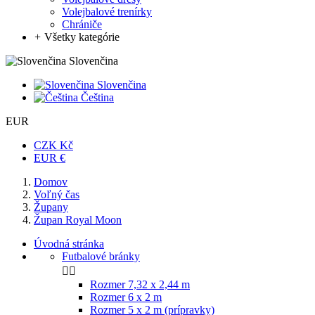
Volejbalové trenírky
Chrániče
+
Všetky kategórie
Slovenčina
Slovenčina
Čeština
EUR
CZK Kč
EUR €
Domov
Voľný čas
Župany
Župan Royal Moon
Úvodná stránka
Futbalové bránky


Rozmer 7,32 x 2,44 m
Rozmer 6 x 2 m
Rozmer 5 x 2 m (prípravky)