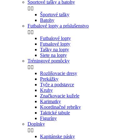
Športové tašky a batohy


Športové tašky
Batohy
Futbalové lopty a príslušenstvo


Futbalové lopty
Futsalové lopty
Tašky na lopty
Siete na lopty
Tréningové pomôcky


Rozlišovacie dresy
Prekážky
Tyče a podstavce
Kruhy
Značkovacie kužele
Karimatky
Koordinačné rebríky
Taktické tabule
Figuríny
Doplnky


Kapitánske pásky