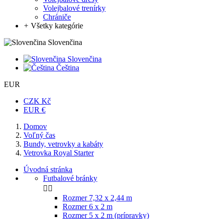
Volejbalové trenírky
Chrániče
+
Všetky kategórie
Slovenčina
Slovenčina
Čeština
EUR
CZK Kč
EUR €
Domov
Voľný čas
Bundy, vetrovky a kabáty
Vetrovka Royal Starter
Úvodná stránka
Futbalové bránky


Rozmer 7,32 x 2,44 m
Rozmer 6 x 2 m
Rozmer 5 x 2 m (prípravky)