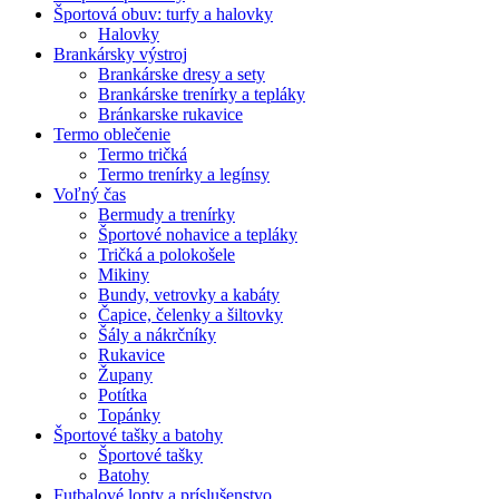
Športová obuv: turfy a halovky
Halovky
Brankársky výstroj
Brankárske dresy a sety
Brankárske trenírky a tepláky
Bránkarske rukavice
Termo oblečenie
Termo tričká
Termo trenírky a legínsy
Voľný čas
Bermudy a trenírky
Športové nohavice a tepláky
Tričká a polokošele
Mikiny
Bundy, vetrovky a kabáty
Čapice, čelenky a šiltovky
Šály a nákrčníky
Rukavice
Župany
Potítka
Topánky
Športové tašky a batohy
Športové tašky
Batohy
Futbalové lopty a príslušenstvo