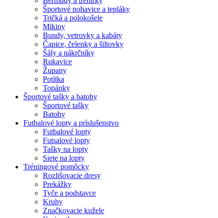
Bermudy a trenírky
Športové nohavice a tepláky
Tričká a polokošele
Mikiny
Bundy, vetrovky a kabáty
Čapice, čelenky a šiltovky
Šály a nákrčníky
Rukavice
Župany
Potítka
Topánky
Športové tašky a batohy
Športové tašky
Batohy
Futbalové lopty a príslušenstvo
Futbalové lopty
Futsalové lopty
Tašky na lopty
Siete na lopty
Tréningové pomôcky
Rozlišovacie dresy
Prekážky
Tyče a podstavce
Kruhy
Značkovacie kužele