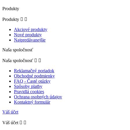
Produkty
Produkty


Akciové produkty
Nové produkty
Najpredávanejšie
Naša spoločnosť
Naša spoločnosť


Reklamačný poriadok
Obchodné podmienky
FAQ - Časté otázky
Spôsoby platby
Pravidlá cookies
Ochrana osobných údajov
Kontaktný formulár
Váš účet
Váš účet

