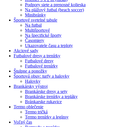
Podpory siete a prenosné kolieska
Na plážový futbal (beach soccer)
Minibránky
Športové svetelné tabule
Na futbal
Multišportové
Na špecifické športy
Časomiery
Ukazovatele času a teploty
Akciové sady
Futbalové dresy a trenírky
Futbalové dresy
Futbalové trenírky
Štulpne a ponožky
Športová obuv: turfy a halovky
Halovky
Brankársky výstroj
Brankárske dresy a sety
Brankárske trenírky a tepláky
Bránkarske rukavice
Termo oblečenie
Termo tričká
Termo trenírky a legínsy
Voľný čas