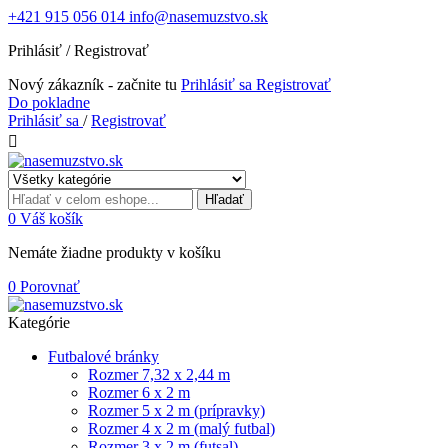
+421 915 056 014
info@nasemuzstvo.sk
Prihlásiť / Registrovať
Nový zákazník - začnite tu
Prihlásiť sa
Registrovať
Do pokladne
Prihlásiť sa
/
Registrovať

Hľadať
0
Váš košík
Nemáte žiadne produkty v košíku
0
Porovnať
Kategórie
Futbalové bránky
Rozmer 7,32 x 2,44 m
Rozmer 6 x 2 m
Rozmer 5 x 2 m (prípravky)
Rozmer 4 x 2 m (malý futbal)
Rozmer 3 x 2 m (futsal)