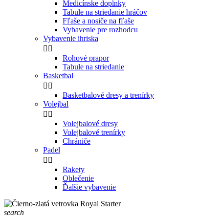
Medicínske doplnky
Tabule na striedanie hráčov
Fľaše a nosiče na fľaše
Vybavenie pre rozhodcu
Vybavenie ihriska


Rohové prapor
Tabule na striedanie
Basketbal


Basketbalové dresy a trenírky
Volejbal


Volejbalové dresy
Volejbalové trenírky
Chrániče
Padel


Rakety
Oblečenie
Ďalšie vybavenie
search