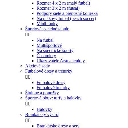
Rozmer 4 x 2 m (malý futbal)
Rozmer 3 x 2 m (futsal)
Podpory siete a prenosné kolieska
Na plážový futbal (beach soccer)
Minibránky
Športové svetelné tabule


Na futbal
Multišportové
Na špecifické športy
Časomiery
Ukazovatele času a teploty
Akciové sady
Futbalové dresy a trenírky


Futbalové dresy
Futbalové trenírky
Štulpne a ponožky
Športová obuv: turfy a halovky


Halovky
Brankársky výstroj


Brankárske dresy a sety