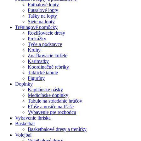
Futbalové lopty
Futsalové lopty
Tašky na lopty
Siete na lopty
Tréningové pomôcky
Rozlišovacie dresy
Prekážky
Tyče a podstavce
Kruhy
Značkovacie kužele
Karimatky
Koordinačné rebríky
Taktické tabule
Figuríny
Doplnky
Kapitánske pásky
Medicínske doplnky
Tabule na striedanie hráčov
Fľaše a nosiče na fľaše
Vybavenie pre rozhodcu
Vybavenie ihriska
Basketbal
Basketbalové dresy a trenírky
Volejbal
Volejbalové dresy