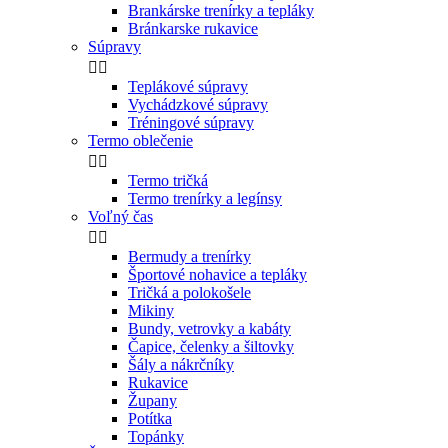
Brankárske trenírky a tepláky
Bránkarske rukavice
Súpravy


Teplákové súpravy
Vychádzkové súpravy
Tréningové súpravy
Termo oblečenie


Termo tričká
Termo trenírky a legínsy
Voľný čas


Bermudy a trenírky
Športové nohavice a tepláky
Tričká a polokošele
Mikiny
Bundy, vetrovky a kabáty
Čapice, čelenky a šiltovky
Šály a nákrčníky
Rukavice
Župany
Potítka
Topánky