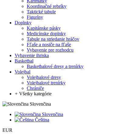
Karimatky
Koordinačné rebríky
Taktické tabule
Figuríny
Doplnky
Kapitánske pásky
Medicínske doplnky
Tabule na striedanie hráčov
Fľaše a nosiče na fľaše
Vybavenie pre rozhodcu
Vybavenie ihriska
Basketbal
Basketbalové dresy a trenírky
Volejbal
Volejbalové dresy
Volejbalové trenírky
Chrániče
+
Všetky kategórie
Slovenčina
Slovenčina
Čeština
EUR