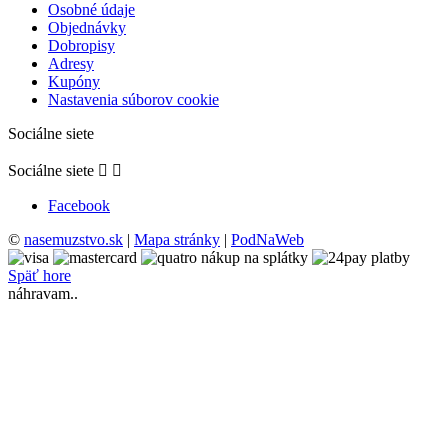
Osobné údaje
Objednávky
Dobropisy
Adresy
Kupóny
Nastavenia súborov cookie
Sociálne siete
Sociálne siete


Facebook
©
nasemuzstvo.sk
|
Mapa stránky
|
PodNaWeb
Späť hore
náhravam..