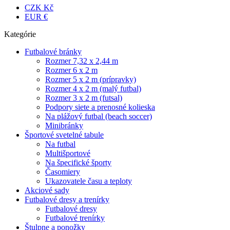
CZK Kč
EUR €
Kategórie
Futbalové bránky
Rozmer 7,32 x 2,44 m
Rozmer 6 x 2 m
Rozmer 5 x 2 m (prípravky)
Rozmer 4 x 2 m (malý futbal)
Rozmer 3 x 2 m (futsal)
Podpory siete a prenosné kolieska
Na plážový futbal (beach soccer)
Minibránky
Športové svetelné tabule
Na futbal
Multišportové
Na špecifické športy
Časomiery
Ukazovatele času a teploty
Akciové sady
Futbalové dresy a trenírky
Futbalové dresy
Futbalové trenírky
Štulpne a ponožky