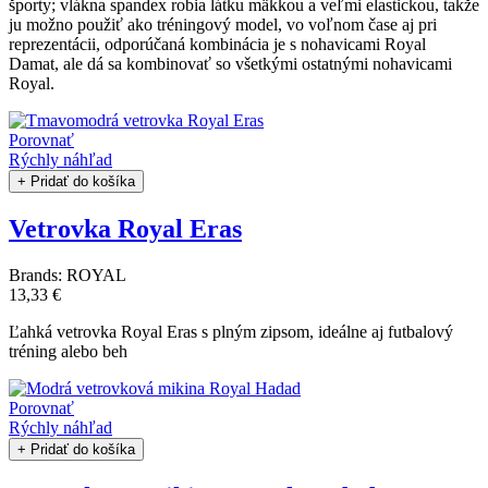
športy; vlákna spandex robia látku mäkkou a veľmi elastickou, takže
ju možno použiť ako tréningový model, vo voľnom čase aj pri
reprezentácii, odporúčaná kombinácia je s nohavicami Royal
Damat, ale dá sa kombinovať so všetkými ostatnými nohavicami
Royal.
Porovnať
Rýchly náhľad
+ Pridať do košíka
Vetrovka Royal Eras
Brands:
ROYAL
13,33 €
Ľahká vetrovka Royal Eras s plným zipsom, ideálne aj futbalový
tréning alebo beh
Porovnať
Rýchly náhľad
+ Pridať do košíka