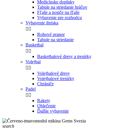
Medicínske doplnky
Tabule na striedanie hráčov
Fľaše a nosiče na fľaše
Vybavenie pre rozhodcu
Vybavenie ihriska


Rohové prapor
Tabule na striedanie
Basketbal


Basketbalové dresy a trenírky
Volejbal


Volejbalové dresy
Volejbalové trenírky
Chrániče
Padel


Rakety
Oblečenie
Ďalšie vybavenie
search