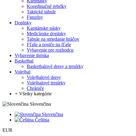
Karimatky
Koordinačné rebríky
Taktické tabule
Figuríny
Doplnky
Kapitánske pásky
Medicínske doplnky
Tabule na striedanie hráčov
Fľaše a nosiče na fľaše
Vybavenie pre rozhodcu
Vybavenie ihriska
Basketbal
Basketbalové dresy a trenírky
Volejbal
Volejbalové dresy
Volejbalové trenírky
Chrániče
+
Všetky kategórie
Slovenčina
Slovenčina
Čeština
EUR