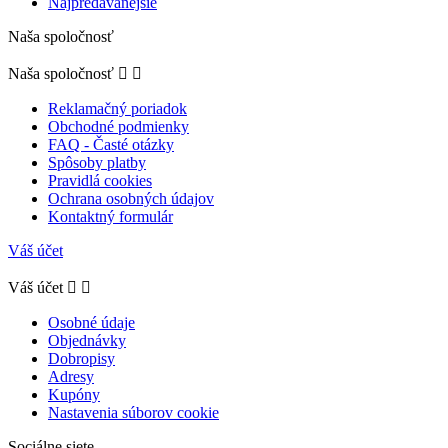
Najpredávanejšie
Naša spoločnosť
Naša spoločnosť


Reklamačný poriadok
Obchodné podmienky
FAQ - Časté otázky
Spôsoby platby
Pravidlá cookies
Ochrana osobných údajov
Kontaktný formulár
Váš účet
Váš účet


Osobné údaje
Objednávky
Dobropisy
Adresy
Kupóny
Nastavenia súborov cookie
Sociálne siete