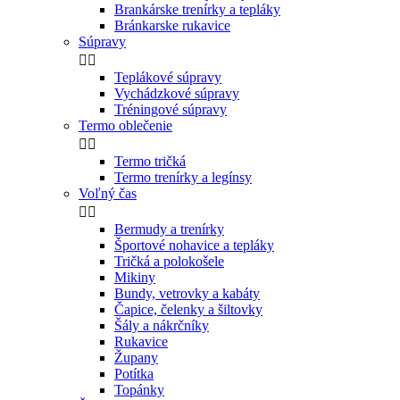
Brankárske trenírky a tepláky
Bránkarske rukavice
Súpravy


Teplákové súpravy
Vychádzkové súpravy
Tréningové súpravy
Termo oblečenie


Termo tričká
Termo trenírky a legínsy
Voľný čas


Bermudy a trenírky
Športové nohavice a tepláky
Tričká a polokošele
Mikiny
Bundy, vetrovky a kabáty
Čapice, čelenky a šiltovky
Šály a nákrčníky
Rukavice
Župany
Potítka
Topánky