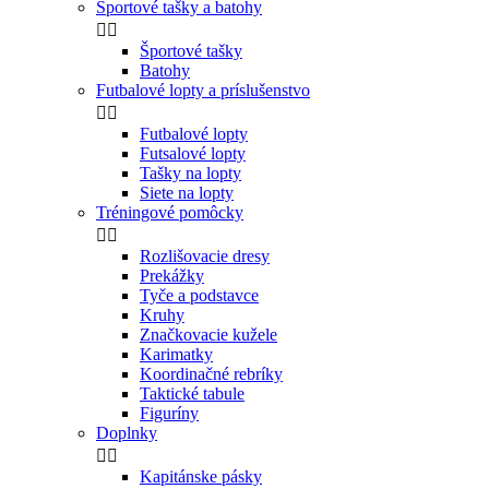
Športové tašky a batohy


Športové tašky
Batohy
Futbalové lopty a príslušenstvo


Futbalové lopty
Futsalové lopty
Tašky na lopty
Siete na lopty
Tréningové pomôcky


Rozlišovacie dresy
Prekážky
Tyče a podstavce
Kruhy
Značkovacie kužele
Karimatky
Koordinačné rebríky
Taktické tabule
Figuríny
Doplnky


Kapitánske pásky