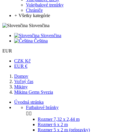
Volejbalové trenírky
Chrániče
+
Všetky kategórie
Slovenčina
Slovenčina
Čeština
EUR
CZK Kč
EUR €
Domov
Voľný čas
Mikiny
Mikina Gems Svezia
Úvodná stránka
Futbalové bránky


Rozmer 7,32 x 2,44 m
Rozmer 6 x 2 m
Rozmer 5 x 2 m (prípravky)