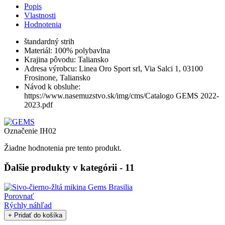
Popis
Vlastnosti
Hodnotenia
štandardný strih
Materiál: 100% polybavlna
Krajina pôvodu: Taliansko
Adresa výrobcu: Linea Oro Sport srl, Via Salci 1, 03100
Frosinone, Taliansko
Návod k obsluhe:
https://www.nasemuzstvo.sk/img/cms/Catalogo GEMS 2022-
2023.pdf
Označenie
IH02
Žiadne hodnotenia pre tento produkt.
Ďalšie produkty v kategórii - 11
Porovnať
Rýchly náhľad
+ Pridať do košíka