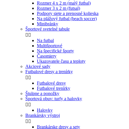
Rozmer 4 x 2 m (malý futbal)
Rozmer 3 x 2 m (futsal)
Podpory siete a prenosné kolieska
Na plážový futbal (beach soccer)
Minibránky
Športové svetelné tabule


Na futbal
Multišportové
Na špecifické športy
Časomiery
Ukazovatele času a teploty
Akciové sady
Futbalové dresy a trenírky


Futbalové dresy
Futbalové trenírky
Štulpne a ponožky
Športová obuv: turfy a halovky


Halovky
Brankársky výstroj


Brankárske dresy a sety