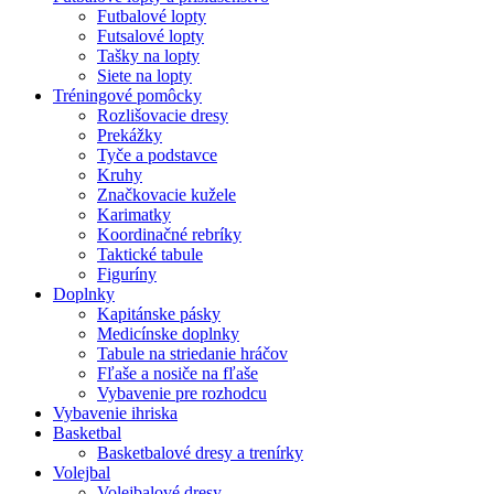
Futbalové lopty
Futsalové lopty
Tašky na lopty
Siete na lopty
Tréningové pomôcky
Rozlišovacie dresy
Prekážky
Tyče a podstavce
Kruhy
Značkovacie kužele
Karimatky
Koordinačné rebríky
Taktické tabule
Figuríny
Doplnky
Kapitánske pásky
Medicínske doplnky
Tabule na striedanie hráčov
Fľaše a nosiče na fľaše
Vybavenie pre rozhodcu
Vybavenie ihriska
Basketbal
Basketbalové dresy a trenírky
Volejbal
Volejbalové dresy