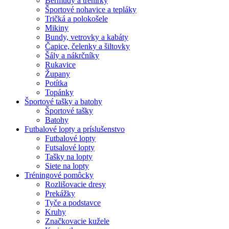
Bermudy a trenírky
Športové nohavice a tepláky
Tričká a polokošele
Mikiny
Bundy, vetrovky a kabáty
Čapice, čelenky a šiltovky
Šály a nákrčníky
Rukavice
Župany
Potítka
Topánky
Športové tašky a batohy
Športové tašky
Batohy
Futbalové lopty a príslušenstvo
Futbalové lopty
Futsalové lopty
Tašky na lopty
Siete na lopty
Tréningové pomôcky
Rozlišovacie dresy
Prekážky
Tyče a podstavce
Kruhy
Značkovacie kužele