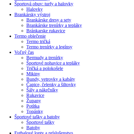
Športová obuv: turfy a halovky
Halovky
Brankársky výstroj
Brankárske dresy a sety
Brankárske trenírky a tepláky
Bránkarske rukavice
Termo oblečenie
Termo tričká
Termo trenírky a legínsy
Voľný čas
Bermudy a trenírky
Športové nohavice a tepláky
Tričká a polokošele
Mikiny
Bundy, vetrovky a kabáty
Čapice, čelenky a šiltovky
Šály a nákrčníky
Rukavice
Župany
Potítka
Topánky
Športové tašky a batohy
Športové tašky
Batohy
Futbalové lopty a príslušenstvo