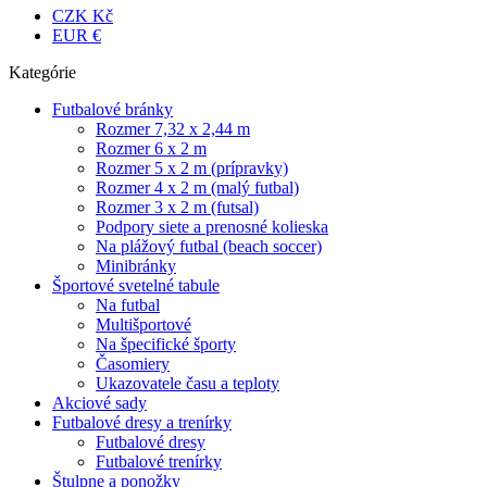
CZK Kč
EUR €
Kategórie
Futbalové bránky
Rozmer 7,32 x 2,44 m
Rozmer 6 x 2 m
Rozmer 5 x 2 m (prípravky)
Rozmer 4 x 2 m (malý futbal)
Rozmer 3 x 2 m (futsal)
Podpory siete a prenosné kolieska
Na plážový futbal (beach soccer)
Minibránky
Športové svetelné tabule
Na futbal
Multišportové
Na špecifické športy
Časomiery
Ukazovatele času a teploty
Akciové sady
Futbalové dresy a trenírky
Futbalové dresy
Futbalové trenírky
Štulpne a ponožky