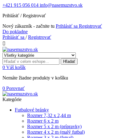
+421 915 056 014
info@nasemuzstvo.sk
Prihlásiť / Registrovať
Nový zákazník - začnite tu
Prihlásiť sa
Registrovať
Do pokladne
Prihlásiť sa
/
Registrovať

Hľadať
0
Váš košík
Nemáte žiadne produkty v košíku
0
Porovnať
Kategórie
Futbalové bránky
Rozmer 7,32 x 2,44 m
Rozmer 6 x 2 m
Rozmer 5 x 2 m (prípravky)
Rozmer 4 x 2 m (malý futbal)
Rozmer 3 x 2 m (futsal)