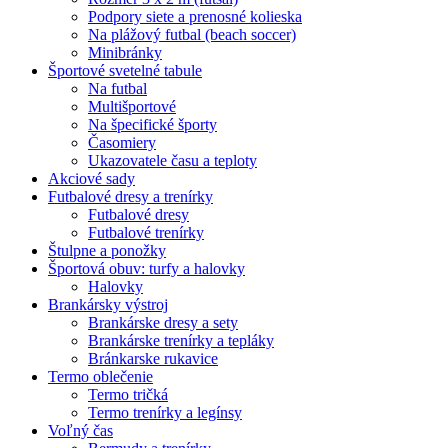
Podpory siete a prenosné kolieska
Na plážový futbal (beach soccer)
Minibránky
Športové svetelné tabule
Na futbal
Multišportové
Na špecifické športy
Časomiery
Ukazovatele času a teploty
Akciové sady
Futbalové dresy a trenírky
Futbalové dresy
Futbalové trenírky
Štulpne a ponožky
Športová obuv: turfy a halovky
Halovky
Brankársky výstroj
Brankárske dresy a sety
Brankárske trenírky a tepláky
Bránkarske rukavice
Termo oblečenie
Termo tričká
Termo trenírky a legínsy
Voľný čas