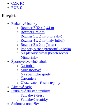
CZK Kč
EUR €
Kategórie
Futbalové bránky
Rozmer 7,32 x 2,44 m
Rozmer 6 x 2 m
Rozmer 5 x 2 m (prípravky)
Rozmer 4 x 2 m (malý futbal)
Rozmer 3 x 2 m (futsal)
Podpory siete a prenosné kolieska
Na plážový futbal (beach soccer)
Minibránky
Športové svetelné tabule
Na futbal
Multišportové
Na špecifické športy
Časomiery
Ukazovatele času a teploty
Akciové sady
Futbalové dresy a trenírky
Futbalové dresy
Futbalové trenírky
Štulpne a ponožky