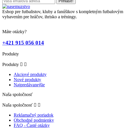
Eshop pre futbalistov, kluby a fanúšikov s kompletným futbalovým
vybavením pre hráčov, ihrisko a tréningy.
Máte otázky?
+421 915 056 014
Produkty
Produkty


Akciové produkty
Nové produkty
Najpredávanejšie
Naša spoločnosť
Naša spoločnosť


Reklamačný poriadok
Obchodné podmienky
FAQ - Časté otázky