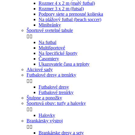
Rozmer 4 x 2 m (malý futbal)
Rozmer 3 x 2 m (futsal)
Podpory siete a prenosné kolieska
Na plážový futbal (beach soccer)
Minibránky
Športové svetelné tabule


Na futbal
Multišportové
Na špecifické športy
Časomiery
Ukazovatele času a teploty
Akciové sady
Futbalové dresy a trenírky


Futbalové dresy
Futbalové trenírky
Štulpne a ponožky
Športová obuv: turfy a halovky


Halovky
Brankársky výstroj


Brankárske dresy a sety