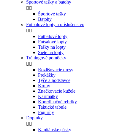
Športové tašky a batohy


Športové tašky
Batohy
Futbalové lopty a príslušenstvo


Futbalové lopty
Futsalové lopty
Tašky na lopty
Siete na lopty
Tréningové pomôcky


Rozlišovacie dresy
Prekážky
Tyče a podstavce
Kruhy
Značkovacie kužele
Karimatky
Koordinačné rebríky
Taktické tabule
Figuríny
Doplnky


Kapitánske pásky