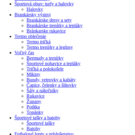
Športová obuv: turfy a halovky
Halovky
Brankársky výstroj
Brankárske dresy a sety
Brankárske trenírky a tepláky
Bránkarske rukavice
Termo oblečenie
Termo tričká
Termo trenírky a legínsy
Voľný čas
Bermudy a trenírky
Športové nohavice a tepláky
Tričká a polokošele
Mikiny
Bundy, vetrovky a kabáty
Čapice, čelenky a šiltovky
Šály a nákrčníky
Rukavice
Župany
Potítka
Topánky
Športové tašky a batohy
Športové tašky
Batohy
Futbalové lopty a príslušenstvo