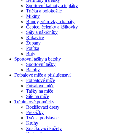
Bermudy a trenky
Sportovní kalhoty a tepláky
Trička a polokošile
Mikiny
Bundy, větrovky a kabáty
Čepice, čelenky a kšiltovky
Šály a nákrčníky
Rukavice
Župany
Potítka
Boty
Sportovní tašky a batohy
Sportovní tašky
Batohy
Fotbalové míče a příslušenství
Fotbalové míče
Futsalové míče
Tašky na míče
Sítě na míče
Tréninkové pomůcky
Rozlišovací dresy
Překážky
Tyče a podstavce
Kruhy
Značkovací kužely