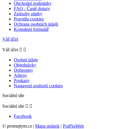
Obchodní podmínky
FAQ - Časté dotazy
Způsoby platby
Pravidla cookies
Ochrana osobních údajů
Kontaktní formulář
Váš účet
Váš účet


Osobní údaje
Objednávky
Dobropisy
Adresy
Poukazy
Nastavení souborů cookies
Sociální síte
Sociální síte


Facebook
© promujtym.cz
|
Mapa stránek
|
PodNaWeb