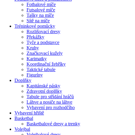
Fotbalové míče
Futsalové míče
Tašky na míče
Sítě na míče
Tréninkové pomůcky
Rozlišovací dresy
Překážky
Tyče a podstavce
Kruhy
Značkovací kužely
Karimatky
Koordinační žebříky
Taktické tabule
Figuríny
Doplňky
Kapitánské pásky
Zdravotní doplňky
Tabule pro střídání hráčů
Láhve a nosiče na láhve
Vybavení pro rozhodčího
Vybavení hřiště
Basketbal
Basketbalové dresy a trenky
Volejbal
Volejbalové dresy