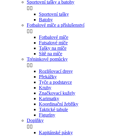
Sportovní tašky a batohy


Sportovní tašky
Batohy
Fotbalové míče a příslušenství


Fotbalové míče
Futsalové míče
Tašky na míče
Sítě na míče
Tréninkové pomůcky


Rozlišovací dresy
Překážky
Tyče a podstavce
Kruhy
Značkovací kužely
Karimatky
Koordinační žebříky
Taktické tabule
Figuríny
Doplňky


Kapitánské pásky