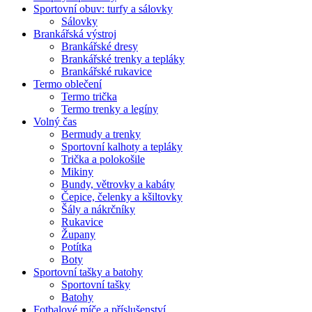
Sportovní obuv: turfy a sálovky
Sálovky
Brankářská výstroj
Brankářské dresy
Brankářské trenky a tepláky
Brankářské rukavice
Termo oblečení
Termo trička
Termo trenky a legíny
Volný čas
Bermudy a trenky
Sportovní kalhoty a tepláky
Trička a polokošile
Mikiny
Bundy, větrovky a kabáty
Čepice, čelenky a kšiltovky
Šály a nákrčníky
Rukavice
Župany
Potítka
Boty
Sportovní tašky a batohy
Sportovní tašky
Batohy
Fotbalové míče a příslušenství