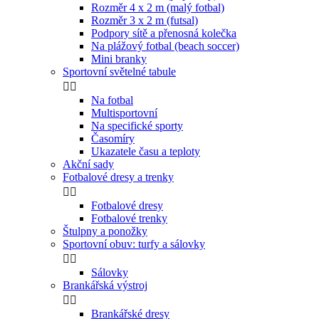
Rozměr 4 x 2 m (malý fotbal)
Rozměr 3 x 2 m (futsal)
Podpory sítě a přenosná kolečka
Na plážový fotbal (beach soccer)
Mini branky
Sportovní světelné tabule


Na fotbal
Multisportovní
Na specifické sporty
Časomíry
Ukazatele času a teploty
Akční sady
Fotbalové dresy a trenky


Fotbalové dresy
Fotbalové trenky
Štulpny a ponožky
Sportovní obuv: turfy a sálovky


Sálovky
Brankářská výstroj


Brankářské dresy