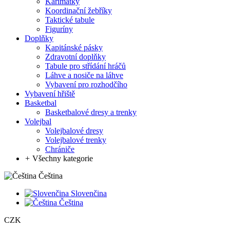
Karimatky
Koordinační žebříky
Taktické tabule
Figuríny
Doplňky
Kapitánské pásky
Zdravotní doplňky
Tabule pro střídání hráčů
Láhve a nosiče na láhve
Vybavení pro rozhodčího
Vybavení hřiště
Basketbal
Basketbalové dresy a trenky
Volejbal
Volejbalové dresy
Volejbalové trenky
Chrániče
+
Všechny kategorie
Čeština
Slovenčina
Čeština
CZK