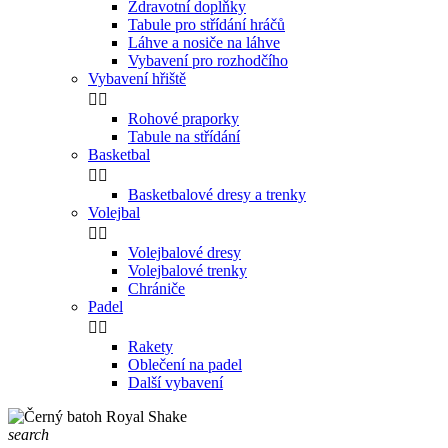
Zdravotní doplňky
Tabule pro střídání hráčů
Láhve a nosiče na láhve
Vybavení pro rozhodčího
Vybavení hřiště


Rohové praporky
Tabule na střídání
Basketbal


Basketbalové dresy a trenky
Volejbal


Volejbalové dresy
Volejbalové trenky
Chrániče
Padel


Rakety
Oblečení na padel
Další vybavení
search