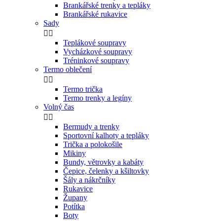
Brankářské trenky a tepláky
Brankářské rukavice
Sady


Teplákové soupravy
Vycházkové soupravy
Tréninkové soupravy
Termo oblečení


Termo trička
Termo trenky a legíny
Volný čas


Bermudy a trenky
Sportovní kalhoty a tepláky
Trička a polokošile
Mikiny
Bundy, větrovky a kabáty
Čepice, čelenky a kšiltovky
Šály a nákrčníky
Rukavice
Župany
Potítka
Boty