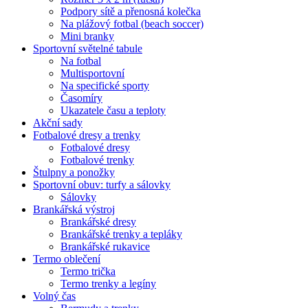
Podpory sítě a přenosná kolečka
Na plážový fotbal (beach soccer)
Mini branky
Sportovní světelné tabule
Na fotbal
Multisportovní
Na specifické sporty
Časomíry
Ukazatele času a teploty
Akční sady
Fotbalové dresy a trenky
Fotbalové dresy
Fotbalové trenky
Štulpny a ponožky
Sportovní obuv: turfy a sálovky
Sálovky
Brankářská výstroj
Brankářské dresy
Brankářské trenky a tepláky
Brankářské rukavice
Termo oblečení
Termo trička
Termo trenky a legíny
Volný čas