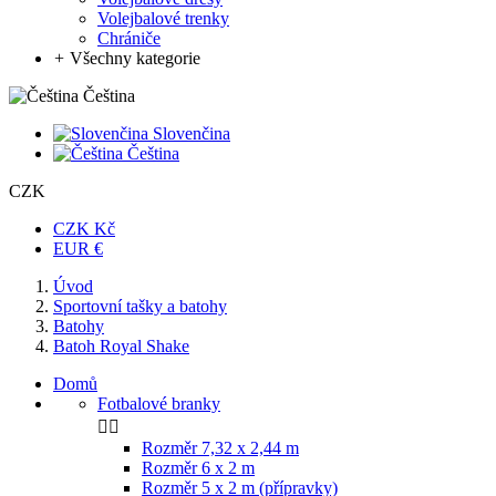
Volejbalové trenky
Chrániče
+
Všechny kategorie
Čeština
Slovenčina
Čeština
CZK
CZK Kč
EUR €
Úvod
Sportovní tašky a batohy
Batohy
Batoh Royal Shake
Domů
Fotbalové branky


Rozměr 7,32 x 2,44 m
Rozměr 6 x 2 m
Rozměr 5 x 2 m (přípravky)