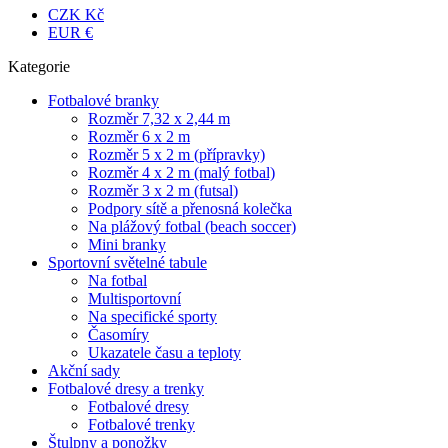
CZK Kč
EUR €
Kategorie
Fotbalové branky
Rozměr 7,32 x 2,44 m
Rozměr 6 x 2 m
Rozměr 5 x 2 m (přípravky)
Rozměr 4 x 2 m (malý fotbal)
Rozměr 3 x 2 m (futsal)
Podpory sítě a přenosná kolečka
Na plážový fotbal (beach soccer)
Mini branky
Sportovní světelné tabule
Na fotbal
Multisportovní
Na specifické sporty
Časomíry
Ukazatele času a teploty
Akční sady
Fotbalové dresy a trenky
Fotbalové dresy
Fotbalové trenky
Štulpny a ponožky