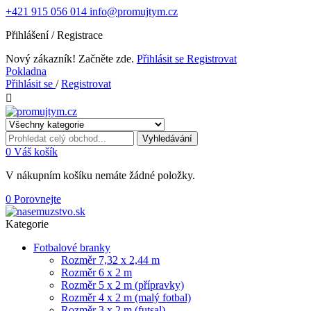
+421 915 056 014
info@promujtym.cz
Přihlášení / Registrace
Nový zákazník! Začněte zde.
Přihlásit se
Registrovat
Pokladna
Přihlásit se
/
Registrovat

Vyhledávání
0
Váš košík
V nákupním košíku nemáte žádné položky.
0
Porovnejte
Kategorie
Fotbalové branky
Rozměr 7,32 x 2,44 m
Rozměr 6 x 2 m
Rozměr 5 x 2 m (přípravky)
Rozměr 4 x 2 m (malý fotbal)
Rozměr 3 x 2 m (futsal)