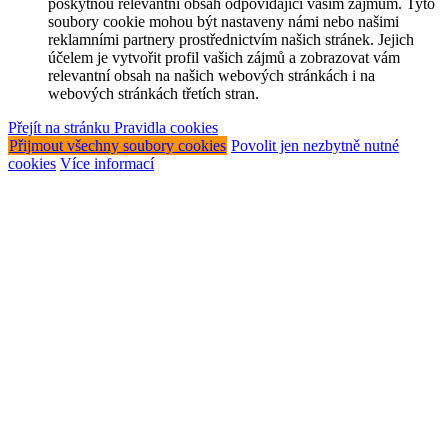
poskytnou relevantní obsah odpovídající vašim zájmům. Tyto
soubory cookie mohou být nastaveny námi nebo našimi
reklamními partnery prostřednictvím našich stránek. Jejich
účelem je vytvořit profil vašich zájmů a zobrazovat vám
relevantní obsah na našich webových stránkách i na
webových stránkách třetích stran.
Přejít na stránku Pravidla cookies
Přijmout všechny soubory cookies
Povolit jen nezbytně nutné
cookies
Více informací