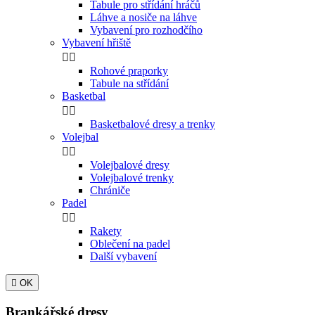
Tabule pro střídání hráčů
Láhve a nosiče na láhve
Vybavení pro rozhodčího
Vybavení hřiště


Rohové praporky
Tabule na střídání
Basketbal


Basketbalové dresy a trenky
Volejbal


Volejbalové dresy
Volejbalové trenky
Chrániče
Padel


Rakety
Oblečení na padel
Další vybavení

OK
Brankářské dresy