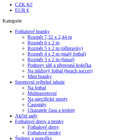
CZK Kč
EUR €
Kategorie
Fotbalové branky
Rozměr 7,32 x 2,44 m
Rozměr 6 x 2 m
Rozměr 5 x 2 m (přípravky)
Rozměr 4 x 2 m (malý fotbal)
Rozměr 3 x 2 m (futsal)
Podpory sítě a přenosná kolečka
Na plážový fotbal (beach soccer)
Mini branky
Sportovní světelné tabule
Na fotbal
Multisportovní
Na specifické sporty
Časomíry
Ukazatele času a teploty
Akční sady
Fotbalové dresy a trenky
Fotbalové dresy
Fotbalové trenky
Štulpny a ponožky