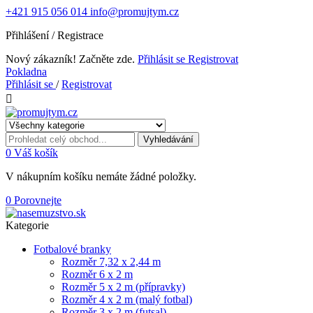
+421 915 056 014
info@promujtym.cz
Přihlášení / Registrace
Nový zákazník! Začněte zde.
Přihlásit se
Registrovat
Pokladna
Přihlásit se
/
Registrovat

Vyhledávání
0
Váš košík
V nákupním košíku nemáte žádné položky.
0
Porovnejte
Kategorie
Fotbalové branky
Rozměr 7,32 x 2,44 m
Rozměr 6 x 2 m
Rozměr 5 x 2 m (přípravky)
Rozměr 4 x 2 m (malý fotbal)
Rozměr 3 x 2 m (futsal)