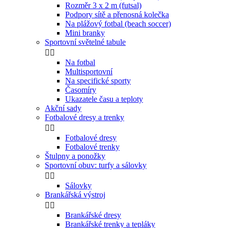
Rozměr 3 x 2 m (futsal)
Podpory sítě a přenosná kolečka
Na plážový fotbal (beach soccer)
Mini branky
Sportovní světelné tabule


Na fotbal
Multisportovní
Na specifické sporty
Časomíry
Ukazatele času a teploty
Akční sady
Fotbalové dresy a trenky


Fotbalové dresy
Fotbalové trenky
Štulpny a ponožky
Sportovní obuv: turfy a sálovky


Sálovky
Brankářská výstroj


Brankářské dresy
Brankářské trenky a tepláky