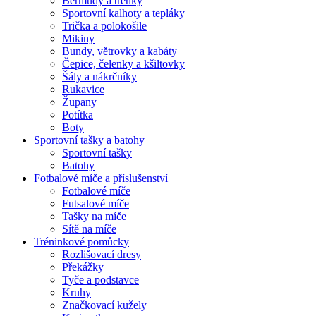
Bermudy a trenky
Sportovní kalhoty a tepláky
Trička a polokošile
Mikiny
Bundy, větrovky a kabáty
Čepice, čelenky a kšiltovky
Šály a nákrčníky
Rukavice
Župany
Potítka
Boty
Sportovní tašky a batohy
Sportovní tašky
Batohy
Fotbalové míče a příslušenství
Fotbalové míče
Futsalové míče
Tašky na míče
Sítě na míče
Tréninkové pomůcky
Rozlišovací dresy
Překážky
Tyče a podstavce
Kruhy
Značkovací kužely