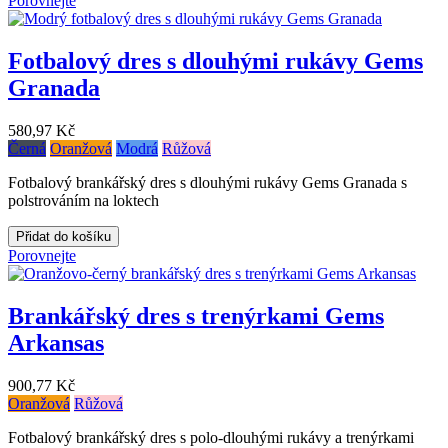
Porovnejte
Fotbalový dres s dlouhými rukávy Gems
Granada
580,97 Kč
Černá
Oranžová
Modrá
Růžová
Fotbalový brankářský dres s dlouhými rukávy Gems Granada s
polstrováním na loktech
Přidat do košíku
Porovnejte
Brankářský dres s trenýrkami Gems
Arkansas
900,77 Kč
Oranžová
Růžová
Fotbalový brankářský dres s polo-dlouhými rukávy a trenýrkami