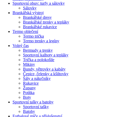
Sportovní obuv: turfy a sálovky
Sálovky
Brankářská výstroj
Brankářské dresy
Brankářské trenky a tepláky
Brankářské rukavice
Termo oblečení
Termo trička
Termo trenky a legíny
Volný čas
Bermudy a trenky
Sportovní kalhoty a tepláky
Trička a polokošile
Mikiny
Bundy, větrovky a kabáty
Čepice, čelenky a kšiltovky
Šály a nákrčníky
Rukavice
Župany
Potítka
Boty
Sportovní tašky a batohy
Sportovní tašky
Batohy
Fotbalové míče a příslušenství