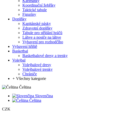
Karimatky
Koordinační žebříky
Taktické tabule
Figuríny
Doplňky
Kapitánské pásky
Zdravotní doplňky
Tabule pro střídání hráčů
Láhve a nosiče na láhve
Vybavení pro rozhodčího
Vybavení hřiště
Basketbal
Basketbalové dresy a trenky
Volejbal
Volejbalové dresy
Volejbalové trenky
Chrániče
+
Všechny kategorie
Čeština
Slovenčina
Čeština
CZK