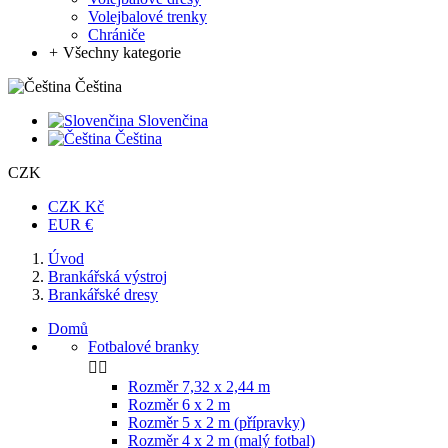
Volejbalové trenky
Chrániče
+
Všechny kategorie
Čeština
Slovenčina
Čeština
CZK
CZK Kč
EUR €
Úvod
Brankářská výstroj
Brankářské dresy
Domů
Fotbalové branky


Rozměr 7,32 x 2,44 m
Rozměr 6 x 2 m
Rozměr 5 x 2 m (přípravky)
Rozměr 4 x 2 m (malý fotbal)