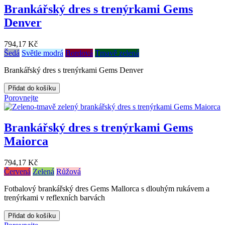
Brankářský dres s trenýrkami Gems
Denver
794,17 Kč
Šedá
Světle modrá
Bordová
Tmavě zelená
Brankářský dres s trenýrkami Gems Denver
Přidat do košíku
Porovnejte
Brankářský dres s trenýrkami Gems
Maiorca
794,17 Kč
Červená
Zelená
Růžová
Fotbalový brankářský dres Gems Mallorca s dlouhým rukávem a
trenýrkami v reflexních barvách
Přidat do košíku