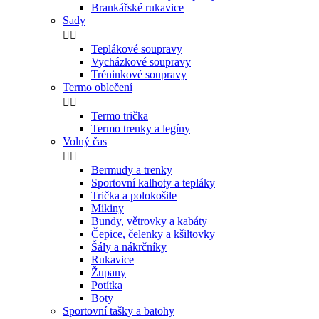
Brankářské rukavice
Sady


Teplákové soupravy
Vycházkové soupravy
Tréninkové soupravy
Termo oblečení


Termo trička
Termo trenky a legíny
Volný čas


Bermudy a trenky
Sportovní kalhoty a tepláky
Trička a polokošile
Mikiny
Bundy, větrovky a kabáty
Čepice, čelenky a kšiltovky
Šály a nákrčníky
Rukavice
Župany
Potítka
Boty
Sportovní tašky a batohy