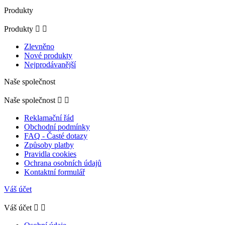
Produkty
Produkty


Zlevněno
Nové produkty
Nejprodávanější
Naše společnost
Naše společnost


Reklamační řád
Obchodní podmínky
FAQ - Časté dotazy
Způsoby platby
Pravidla cookies
Ochrana osobních údajů
Kontaktní formulář
Váš účet
Váš účet

