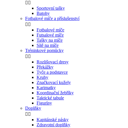


Sportovní tašky
Batohy
Fotbalové míče a příslušenství


Fotbalové míče
Futsalové míče
Tašky na míče
Sítě na míče
Tréninkové pomůcky


Rozlišovací dresy
Překážky
Tyče a podstavce
Kruhy
Značkovací kužely
Karimatky
Koordinační žebříky
Taktické tabule
Figuríny
Doplňky


Kapitánské pásky
Zdravotní doplňky