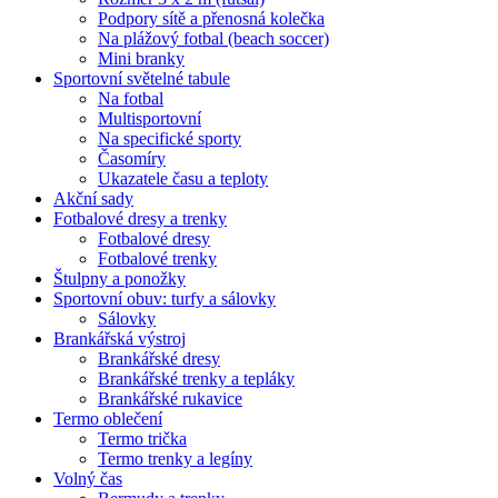
Podpory sítě a přenosná kolečka
Na plážový fotbal (beach soccer)
Mini branky
Sportovní světelné tabule
Na fotbal
Multisportovní
Na specifické sporty
Časomíry
Ukazatele času a teploty
Akční sady
Fotbalové dresy a trenky
Fotbalové dresy
Fotbalové trenky
Štulpny a ponožky
Sportovní obuv: turfy a sálovky
Sálovky
Brankářská výstroj
Brankářské dresy
Brankářské trenky a tepláky
Brankářské rukavice
Termo oblečení
Termo trička
Termo trenky a legíny
Volný čas