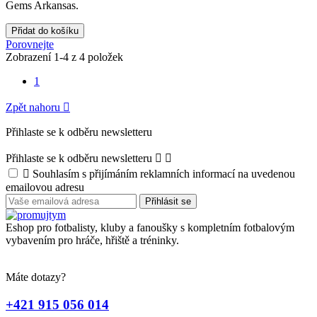
Gems Arkansas.
Přidat do košíku
Porovnejte
Zobrazení 1-4 z 4 položek
1
Zpět nahoru

Přihlaste se k odběru newsletteru
Přihlaste se k odběru newsletteru



Souhlasím s přijímáním reklamních informací na uvedenou
emailovou adresu
Eshop pro fotbalisty, kluby a fanoušky s kompletním fotbalovým
vybavením pro hráče, hřiště a tréninky.
Máte dotazy?
+421 915 056 014