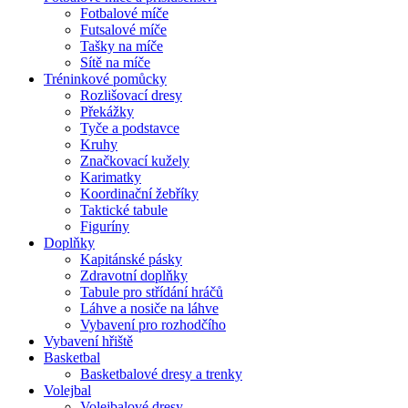
Fotbalové míče
Futsalové míče
Tašky na míče
Sítě na míče
Tréninkové pomůcky
Rozlišovací dresy
Překážky
Tyče a podstavce
Kruhy
Značkovací kužely
Karimatky
Koordinační žebříky
Taktické tabule
Figuríny
Doplňky
Kapitánské pásky
Zdravotní doplňky
Tabule pro střídání hráčů
Láhve a nosiče na láhve
Vybavení pro rozhodčího
Vybavení hřiště
Basketbal
Basketbalové dresy a trenky
Volejbal
Volejbalové dresy