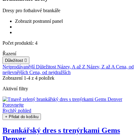
Dresy pro fotbalové brankáře
Zobrazit postranní panel
Počet produktů: 4
Řazení
Důležitost

Nejprodávanější
Důležitost
Název, A až Z
Název, Z až A
Cena, od
nejlevnějších
Cena, od nejdražších
Zobrazení 1-4 z 4 položek
Aktivní filtry
Porovnejte
Rychlý pohled
+ Přidat do košíku
Brankářský dres s trenýrkami Gems
Denver