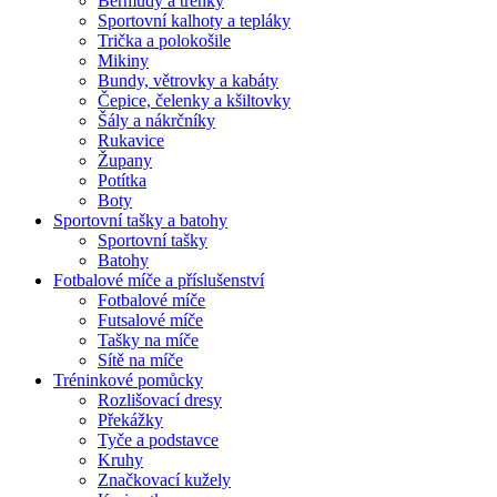
Bermudy a trenky
Sportovní kalhoty a tepláky
Trička a polokošile
Mikiny
Bundy, větrovky a kabáty
Čepice, čelenky a kšiltovky
Šály a nákrčníky
Rukavice
Župany
Potítka
Boty
Sportovní tašky a batohy
Sportovní tašky
Batohy
Fotbalové míče a příslušenství
Fotbalové míče
Futsalové míče
Tašky na míče
Sítě na míče
Tréninkové pomůcky
Rozlišovací dresy
Překážky
Tyče a podstavce
Kruhy
Značkovací kužely