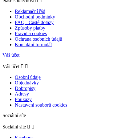
Naše společnost


Reklamační řád
Obchodní podmínky
FAQ - Časté dotazy
Způsoby platby
Pravidla cookies
Ochrana osobních údajů
Kontaktní formulář
Váš účet
Váš účet


Osobní údaje
Objednávky
Dobropisy
Adresy
Poukazy
Nastavení souborů cookies
Sociální síte
Sociální síte


Facebook