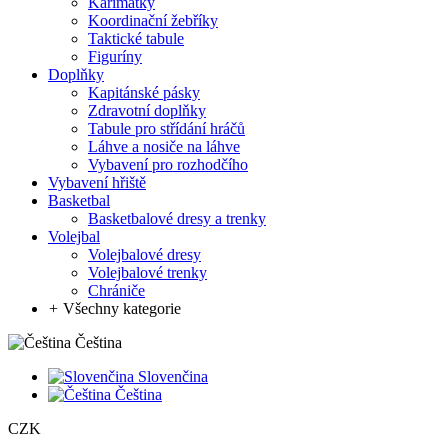
Karimatky
Koordinační žebříky
Taktické tabule
Figuríny
Doplňky
Kapitánské pásky
Zdravotní doplňky
Tabule pro střídání hráčů
Láhve a nosiče na láhve
Vybavení pro rozhodčího
Vybavení hřiště
Basketbal
Basketbalové dresy a trenky
Volejbal
Volejbalové dresy
Volejbalové trenky
Chrániče
+
Všechny kategorie
Čeština
Slovenčina
Čeština
CZK