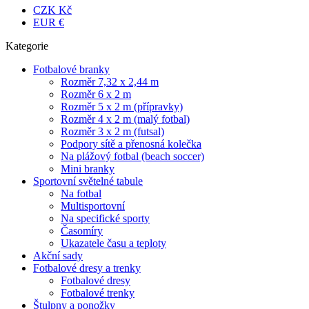
CZK Kč
EUR €
Kategorie
Fotbalové branky
Rozměr 7,32 x 2,44 m
Rozměr 6 x 2 m
Rozměr 5 x 2 m (přípravky)
Rozměr 4 x 2 m (malý fotbal)
Rozměr 3 x 2 m (futsal)
Podpory sítě a přenosná kolečka
Na plážový fotbal (beach soccer)
Mini branky
Sportovní světelné tabule
Na fotbal
Multisportovní
Na specifické sporty
Časomíry
Ukazatele času a teploty
Akční sady
Fotbalové dresy a trenky
Fotbalové dresy
Fotbalové trenky
Štulpny a ponožky