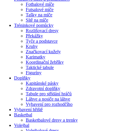
Fotbalové míče
Futsalové míče
Tašky na míče
Sítě na míče
Tréninkové pomůcky
Rozlišovací dresy
Překážky
Tyče a podstavce
Kruhy
Značkovací kužely
Karimatky
Koordinační žebříky
Taktické tabule
Figuríny
Doplňky
Kapitánské pásky
Zdravotní doplňky
Tabule pro střídání hráčů
Láhve a nosiče na láhve
Vybavení pro rozhodčího
Vybavení hřiště
Basketbal
Basketbalové dresy a trenky
Volejbal
Volejbalové dresy