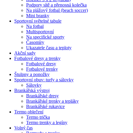
Podpory sítě a přenosná kolečka
Na plážový fotbal (beach soccer)
Mini branky
Sportovní světelné tabule
Na fotbal
Multisportovní
Na specifické sporty
Časomíry
Ukazatele času a teploty
Akční sady
Fotbalové dresy a trenky
Fotbalové dresy
Fotbalové trenky
Štulpny a ponožky
Sportovní obuv: turfy a sálovky
Sálovky
Brankářská výstroj
Brankářské dresy
Brankářské trenky a tepláky
Brankářské rukavice
Termo oblečení
Termo trička
Termo trenky a legíny
Volný čas