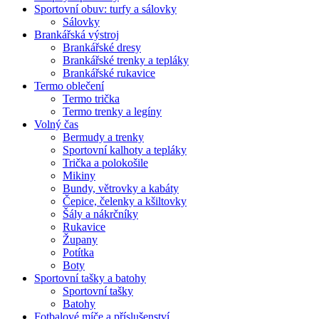
Sportovní obuv: turfy a sálovky
Sálovky
Brankářská výstroj
Brankářské dresy
Brankářské trenky a tepláky
Brankářské rukavice
Termo oblečení
Termo trička
Termo trenky a legíny
Volný čas
Bermudy a trenky
Sportovní kalhoty a tepláky
Trička a polokošile
Mikiny
Bundy, větrovky a kabáty
Čepice, čelenky a kšiltovky
Šály a nákrčníky
Rukavice
Župany
Potítka
Boty
Sportovní tašky a batohy
Sportovní tašky
Batohy
Fotbalové míče a příslušenství