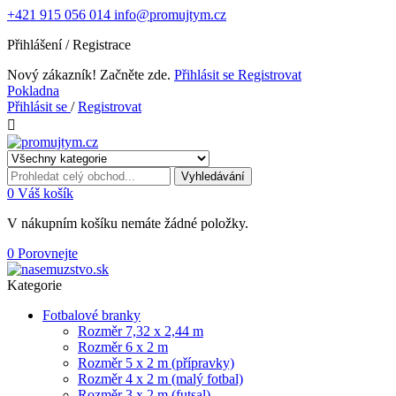
+421 915 056 014
info@promujtym.cz
Přihlášení / Registrace
Nový zákazník! Začněte zde.
Přihlásit se
Registrovat
Pokladna
Přihlásit se
/
Registrovat

Vyhledávání
0
Váš košík
V nákupním košíku nemáte žádné položky.
0
Porovnejte
Kategorie
Fotbalové branky
Rozměr 7,32 x 2,44 m
Rozměr 6 x 2 m
Rozměr 5 x 2 m (přípravky)
Rozměr 4 x 2 m (malý fotbal)
Rozměr 3 x 2 m (futsal)