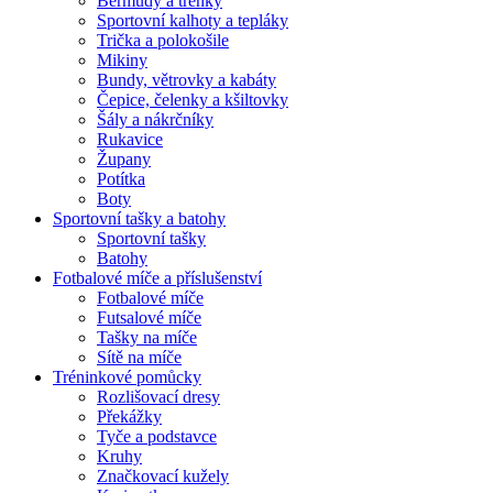
Bermudy a trenky
Sportovní kalhoty a tepláky
Trička a polokošile
Mikiny
Bundy, větrovky a kabáty
Čepice, čelenky a kšiltovky
Šály a nákrčníky
Rukavice
Župany
Potítka
Boty
Sportovní tašky a batohy
Sportovní tašky
Batohy
Fotbalové míče a příslušenství
Fotbalové míče
Futsalové míče
Tašky na míče
Sítě na míče
Tréninkové pomůcky
Rozlišovací dresy
Překážky
Tyče a podstavce
Kruhy
Značkovací kužely