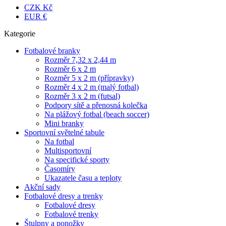
CZK Kč
EUR €
Kategorie
Fotbalové branky
Rozměr 7,32 x 2,44 m
Rozměr 6 x 2 m
Rozměr 5 x 2 m (přípravky)
Rozměr 4 x 2 m (malý fotbal)
Rozměr 3 x 2 m (futsal)
Podpory sítě a přenosná kolečka
Na plážový fotbal (beach soccer)
Mini branky
Sportovní světelné tabule
Na fotbal
Multisportovní
Na specifické sporty
Časomíry
Ukazatele času a teploty
Akční sady
Fotbalové dresy a trenky
Fotbalové dresy
Fotbalové trenky
Štulpny a ponožky