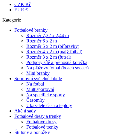
CZK Kč
EUR €
Kategorie
Fotbalové branky
Rozměr 7,32 x 2,44 m
Rozměr 6 x 2 m
Rozměr 5 x 2 m (přípravky)
Rozměr 4 x 2 m (malý fotbal)
Rozměr 3 x 2 m (futsal)
Podpory sítě a přenosná kolečka
Na plážový fotbal (beach soccer)
Mini branky
Sportovní světelné tabule
Na fotbal
Multisportovní
Na specifické sporty
Časomíry
Ukazatele času a teploty
Akční sady
Fotbalové dresy a trenky
Fotbalové dresy
Fotbalové trenky
Štulpny a ponožky