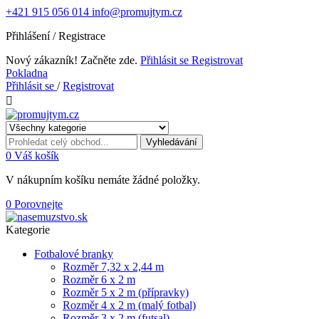
+421 915 056 014
info@promujtym.cz
Přihlášení / Registrace
Nový zákazník! Začněte zde.
Přihlásit se
Registrovat
Pokladna
Přihlásit se
/
Registrovat

Vyhledávání
0
Váš košík
V nákupním košíku nemáte žádné položky.
0
Porovnejte
Kategorie
Fotbalové branky
Rozměr 7,32 x 2,44 m
Rozměr 6 x 2 m
Rozměr 5 x 2 m (přípravky)
Rozměr 4 x 2 m (malý fotbal)
Rozměr 3 x 2 m (futsal)