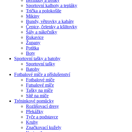
Bermudy a trenky
Sportovní kalhoty a tepláky
Trička a polokošile
Mikiny
Bundy, větrovky a kabáty
Čepice, čelenky a kšiltovky
Šály a nákrčníky
Rukavice
Župany
Potítka
Boty
Sportovní tašky a batohy
Sportovní tašky
Batohy
Fotbalové míče a příslušenství
Fotbalové míče
Futsalové míče
Tašky na míče
Sítě na míče
Tréninkové pomůcky
Rozlišovací dresy
Překážky
Tyče a podstavce
Kruhy
Značkovací kužely