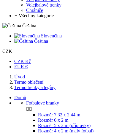
Volejbalové trenky
Chrániče
+
Všechny kategorie
Čeština
Slovenčina
Čeština
CZK
CZK Kč
EUR €
Úvod
Termo oblečení
Termo trenky a legíny
Domů
Fotbalové branky


Rozměr 7,32 x 2,44 m
Rozměr 6 x 2 m
Rozměr 5 x 2 m (přípravky)
Rozměr 4 x 2 m (malý fotbal)