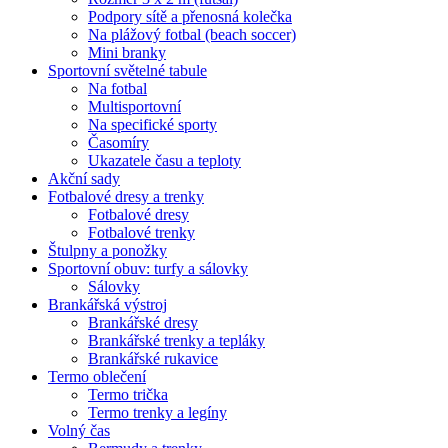
Podpory sítě a přenosná kolečka
Na plážový fotbal (beach soccer)
Mini branky
Sportovní světelné tabule
Na fotbal
Multisportovní
Na specifické sporty
Časomíry
Ukazatele času a teploty
Akční sady
Fotbalové dresy a trenky
Fotbalové dresy
Fotbalové trenky
Štulpny a ponožky
Sportovní obuv: turfy a sálovky
Sálovky
Brankářská výstroj
Brankářské dresy
Brankářské trenky a tepláky
Brankářské rukavice
Termo oblečení
Termo trička
Termo trenky a legíny
Volný čas