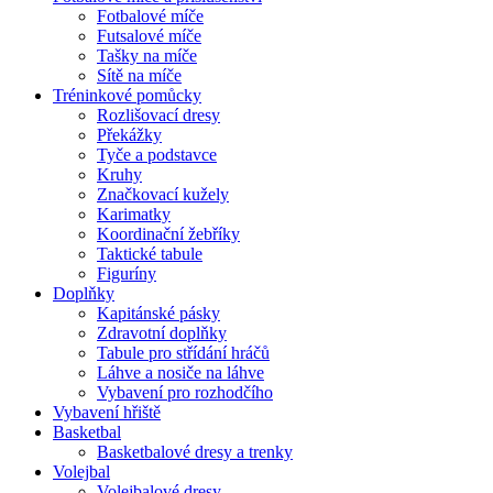
Fotbalové míče
Futsalové míče
Tašky na míče
Sítě na míče
Tréninkové pomůcky
Rozlišovací dresy
Překážky
Tyče a podstavce
Kruhy
Značkovací kužely
Karimatky
Koordinační žebříky
Taktické tabule
Figuríny
Doplňky
Kapitánské pásky
Zdravotní doplňky
Tabule pro střídání hráčů
Láhve a nosiče na láhve
Vybavení pro rozhodčího
Vybavení hřiště
Basketbal
Basketbalové dresy a trenky
Volejbal
Volejbalové dresy