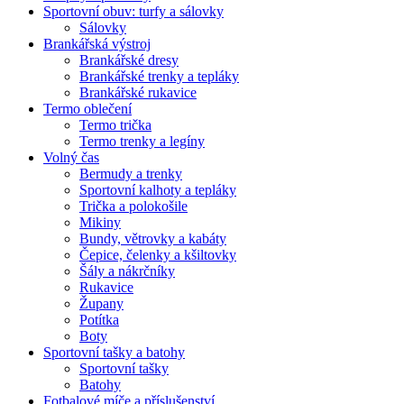
Sportovní obuv: turfy a sálovky
Sálovky
Brankářská výstroj
Brankářské dresy
Brankářské trenky a tepláky
Brankářské rukavice
Termo oblečení
Termo trička
Termo trenky a legíny
Volný čas
Bermudy a trenky
Sportovní kalhoty a tepláky
Trička a polokošile
Mikiny
Bundy, větrovky a kabáty
Čepice, čelenky a kšiltovky
Šály a nákrčníky
Rukavice
Župany
Potítka
Boty
Sportovní tašky a batohy
Sportovní tašky
Batohy
Fotbalové míče a příslušenství