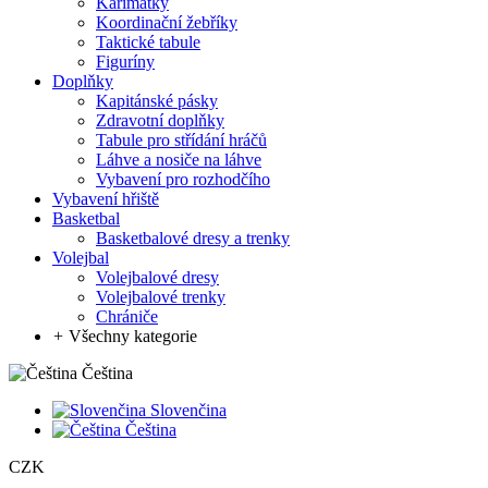
Karimatky
Koordinační žebříky
Taktické tabule
Figuríny
Doplňky
Kapitánské pásky
Zdravotní doplňky
Tabule pro střídání hráčů
Láhve a nosiče na láhve
Vybavení pro rozhodčího
Vybavení hřiště
Basketbal
Basketbalové dresy a trenky
Volejbal
Volejbalové dresy
Volejbalové trenky
Chrániče
+
Všechny kategorie
Čeština
Slovenčina
Čeština
CZK