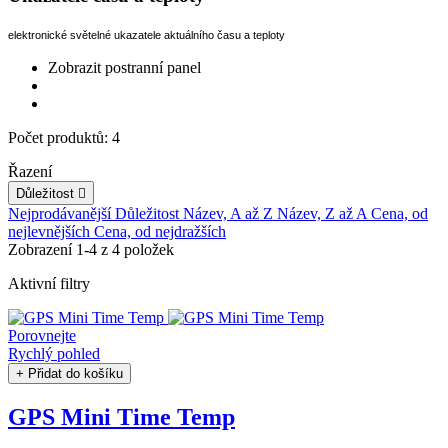
elektronické světelné ukazatele aktuálního času a teploty
Zobrazit postranní panel
Počet produktů: 4
Řazení
Důležitost

Nejprodávanější
Důležitost
Název, A až Z
Název, Z až A
Cena, od
nejlevnějších
Cena, od nejdražších
Zobrazení 1-4 z 4 položek
Aktivní filtry
Porovnejte
Rychlý pohled
+ Přidat do košíku
GPS Mini Time Temp