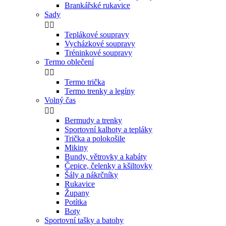
Brankářské rukavice
Sady


Teplákové soupravy
Vycházkové soupravy
Tréninkové soupravy
Termo oblečení


Termo trička
Termo trenky a legíny
Volný čas


Bermudy a trenky
Sportovní kalhoty a tepláky
Trička a polokošile
Mikiny
Bundy, větrovky a kabáty
Čepice, čelenky a kšiltovky
Šály a nákrčníky
Rukavice
Župany
Potítka
Boty
Sportovní tašky a batohy