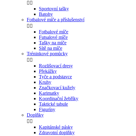


Sportovní tašky
Batohy
Fotbalové míče a příslušenství


Fotbalové míče
Futsalové míče
Tašky na míče
Sítě na míče
Tréninkové pomůcky


Rozlišovací dresy
Překážky
Tyče a podstavce
Kruhy
Značkovací kužely
Karimatky
Koordinační žebříky
Taktické tabule
Figuríny
Doplňky


Kapitánské pásky
Zdravotní doplňky