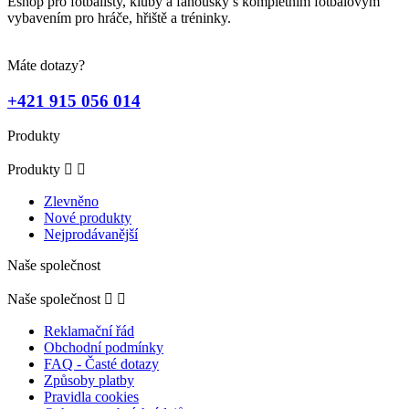
Eshop pro fotbalisty, kluby a fanoušky s kompletním fotbalovým
vybavením pro hráče, hřiště a tréninky.
Máte dotazy?
+421 915 056 014
Produkty
Produkty


Zlevněno
Nové produkty
Nejprodávanější
Naše společnost
Naše společnost


Reklamační řád
Obchodní podmínky
FAQ - Časté dotazy
Způsoby platby
Pravidla cookies