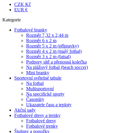
CZK Kč
EUR €
Kategorie
Fotbalové branky
Rozměr 7,32 x 2,44 m
Rozměr 6 x 2 m
Rozměr 5 x 2 m (přípravky)
Rozměr 4 x 2 m (malý fotbal)
Rozměr 3 x 2 m (futsal)
Podpory sítě a přenosná kolečka
Na plážový fotbal (beach soccer)
Mini branky
Sportovní světelné tabule
Na fotbal
Multisportovní
Na specifické sporty
Časomíry
Ukazatele času a teploty
Akční sady
Fotbalové dresy a trenky
Fotbalové dresy
Fotbalové trenky
Štulpny a ponožky