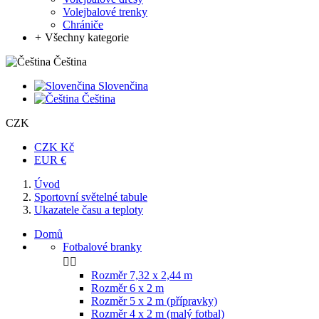
Volejbalové trenky
Chrániče
+
Všechny kategorie
Čeština
Slovenčina
Čeština
CZK
CZK Kč
EUR €
Úvod
Sportovní světelné tabule
Ukazatele času a teploty
Domů
Fotbalové branky


Rozměr 7,32 x 2,44 m
Rozměr 6 x 2 m
Rozměr 5 x 2 m (přípravky)
Rozměr 4 x 2 m (malý fotbal)