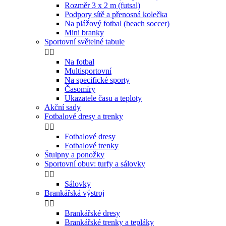
Rozměr 3 x 2 m (futsal)
Podpory sítě a přenosná kolečka
Na plážový fotbal (beach soccer)
Mini branky
Sportovní světelné tabule


Na fotbal
Multisportovní
Na specifické sporty
Časomíry
Ukazatele času a teploty
Akční sady
Fotbalové dresy a trenky


Fotbalové dresy
Fotbalové trenky
Štulpny a ponožky
Sportovní obuv: turfy a sálovky


Sálovky
Brankářská výstroj


Brankářské dresy
Brankářské trenky a tepláky