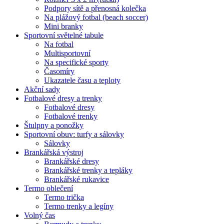
Podpory sítě a přenosná kolečka
Na plážový fotbal (beach soccer)
Mini branky
Sportovní světelné tabule
Na fotbal
Multisportovní
Na specifické sporty
Časomíry
Ukazatele času a teploty
Akční sady
Fotbalové dresy a trenky
Fotbalové dresy
Fotbalové trenky
Štulpny a ponožky
Sportovní obuv: turfy a sálovky
Sálovky
Brankářská výstroj
Brankářské dresy
Brankářské trenky a tepláky
Brankářské rukavice
Termo oblečení
Termo trička
Termo trenky a legíny
Volný čas