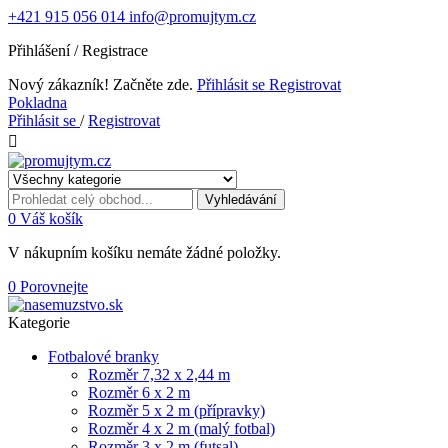
+421 915 056 014
info@promujtym.cz
Přihlášení / Registrace
Nový zákazník! Začněte zde.
Přihlásit se
Registrovat
Pokladna
Přihlásit se
/
Registrovat

Vyhledávání
0
Váš košík
V nákupním košíku nemáte žádné položky.
0
Porovnejte
Kategorie
Fotbalové branky
Rozměr 7,32 x 2,44 m
Rozměr 6 x 2 m
Rozměr 5 x 2 m (přípravky)
Rozměr 4 x 2 m (malý fotbal)
Rozměr 3 x 2 m (futsal)