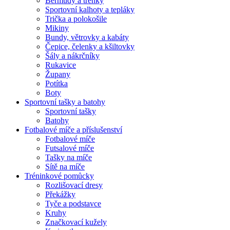
Bermudy a trenky
Sportovní kalhoty a tepláky
Trička a polokošile
Mikiny
Bundy, větrovky a kabáty
Čepice, čelenky a kšiltovky
Šály a nákrčníky
Rukavice
Župany
Potítka
Boty
Sportovní tašky a batohy
Sportovní tašky
Batohy
Fotbalové míče a příslušenství
Fotbalové míče
Futsalové míče
Tašky na míče
Sítě na míče
Tréninkové pomůcky
Rozlišovací dresy
Překážky
Tyče a podstavce
Kruhy
Značkovací kužely