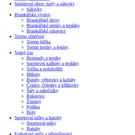
Sportovní obuv: turfy a sálovky
Sálovky
Brankářská výstroj
Brankářské dresy
Brankářské trenky a tepláky
Brankářské rukavice
Termo oblečení
Termo trička
Termo trenky a legíny
Volný čas
Bermudy a trenky
Sportovní kalhoty a tepláky
Trička a polokošile
Mikiny
Bundy, větrovky a kabáty
Čepice, čelenky a kšiltovky
Šály a nákrčníky
Rukavice
Župany
Potítka
Boty
Sportovní tašky a batohy
Sportovní tašky
Batohy
Fotbalové míče a příslušenství