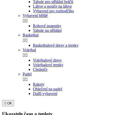
Tabule pro střídání hráčů
Láhve a nosiče na láhve
Vybavení pro rozhodčího
Vybavení hřiště


Rohové praporky
Tabule na střídání
Basketbal


Basketbalové dresy a trenky
Volejbal


Volejbalové dresy
Volejbalové trenky
Chrániče
Padel


Rakety
Oblečení na padel
Další vybavení

OK
Ukazatele času a teploty