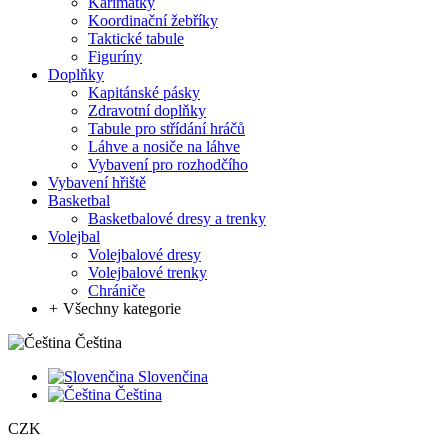
Karimatky
Koordinační žebříky
Taktické tabule
Figuríny
Doplňky
Kapitánské pásky
Zdravotní doplňky
Tabule pro střídání hráčů
Láhve a nosiče na láhve
Vybavení pro rozhodčího
Vybavení hřiště
Basketbal
Basketbalové dresy a trenky
Volejbal
Volejbalové dresy
Volejbalové trenky
Chrániče
+
Všechny kategorie
Čeština
Slovenčina
Čeština
CZK