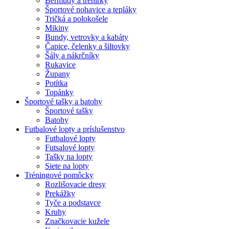
Bermudy a trenírky
Športové nohavice a tepláky
Tričká a polokošele
Mikiny
Bundy, vetrovky a kabáty
Čapice, čelenky a šiltovky
Šály a nákrčníky
Rukavice
Župany
Potítka
Topánky
Športové tašky a batohy
Športové tašky
Batohy
Futbalové lopty a príslušenstvo
Futbalové lopty
Futsalové lopty
Tašky na lopty
Siete na lopty
Tréningové pomôcky
Rozlišovacie dresy
Prekážky
Tyče a podstavce
Kruhy
Značkovacie kužele