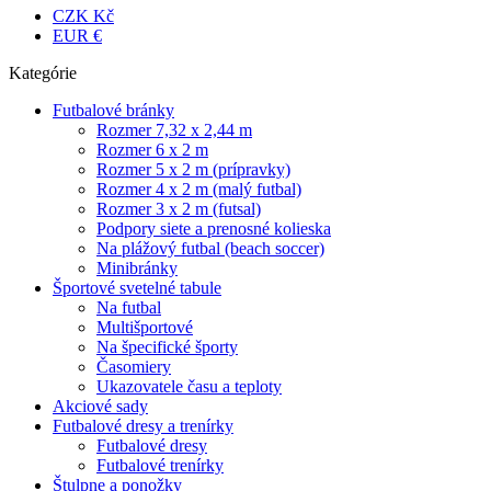
CZK Kč
EUR €
Kategórie
Futbalové bránky
Rozmer 7,32 x 2,44 m
Rozmer 6 x 2 m
Rozmer 5 x 2 m (prípravky)
Rozmer 4 x 2 m (malý futbal)
Rozmer 3 x 2 m (futsal)
Podpory siete a prenosné kolieska
Na plážový futbal (beach soccer)
Minibránky
Športové svetelné tabule
Na futbal
Multišportové
Na špecifické športy
Časomiery
Ukazovatele času a teploty
Akciové sady
Futbalové dresy a trenírky
Futbalové dresy
Futbalové trenírky
Štulpne a ponožky