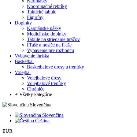
Karimatky
Koordinačné rebríky
Taktické tabule
Figuríny
Doplnky
Kapitánske pásky
Medicínske doplnky
Tabule na striedanie hráčov
Fľaše a nosiče na fľaše
Vybavenie pre rozhodcu
Vybavenie ihriska
Basketbal
Basketbalové dresy a trenírky
Volejbal
Volejbalové dresy
Volejbalové trenírky
Chrániče
+
Všetky kategórie
Slovenčina
Slovenčina
Čeština
EUR