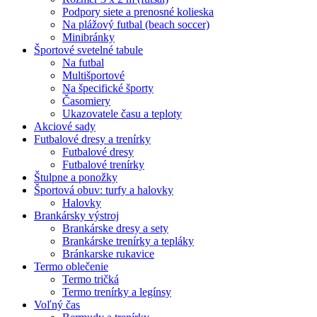
Podpory siete a prenosné kolieska
Na plážový futbal (beach soccer)
Minibránky
Športové svetelné tabule
Na futbal
Multišportové
Na špecifické športy
Časomiery
Ukazovatele času a teploty
Akciové sady
Futbalové dresy a trenírky
Futbalové dresy
Futbalové trenírky
Štulpne a ponožky
Športová obuv: turfy a halovky
Halovky
Brankársky výstroj
Brankárske dresy a sety
Brankárske trenírky a tepláky
Bránkarske rukavice
Termo oblečenie
Termo tričká
Termo trenírky a legínsy
Voľný čas