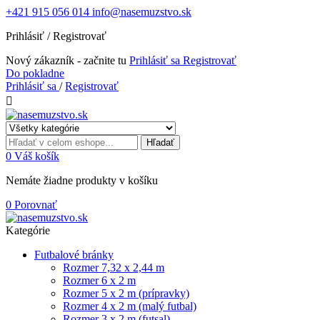
+421 915 056 014
info@nasemuzstvo.sk
Prihlásiť / Registrovať
Nový zákazník - začnite tu
Prihlásiť sa
Registrovať
Do pokladne
Prihlásiť sa
/
Registrovať

Hľadať
0
Váš košík
Nemáte žiadne produkty v košíku
0
Porovnať
Kategórie
Futbalové bránky
Rozmer 7,32 x 2,44 m
Rozmer 6 x 2 m
Rozmer 5 x 2 m (prípravky)
Rozmer 4 x 2 m (malý futbal)
Rozmer 3 x 2 m (futsal)