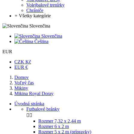
Volejbalové trenírky
Chrániče
+
Všetky kategórie
Slovenčina
Slovenčina
Čeština
EUR
CZK Kč
EUR €
Domov
Voľný čas
Mikiny
Mikina Royal Doray
Úvodná stránka
Futbalové bránky


Rozmer 7,32 x 2,44 m
Rozmer 6 x 2 m
Rozmer 5 x 2 m (prípravky)