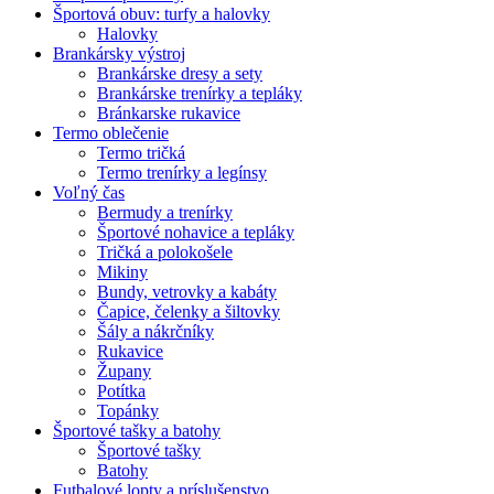
Športová obuv: turfy a halovky
Halovky
Brankársky výstroj
Brankárske dresy a sety
Brankárske trenírky a tepláky
Bránkarske rukavice
Termo oblečenie
Termo tričká
Termo trenírky a legínsy
Voľný čas
Bermudy a trenírky
Športové nohavice a tepláky
Tričká a polokošele
Mikiny
Bundy, vetrovky a kabáty
Čapice, čelenky a šiltovky
Šály a nákrčníky
Rukavice
Župany
Potítka
Topánky
Športové tašky a batohy
Športové tašky
Batohy
Futbalové lopty a príslušenstvo