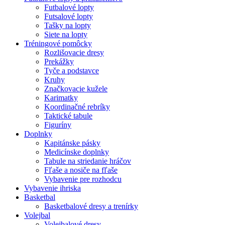
Futbalové lopty
Futsalové lopty
Tašky na lopty
Siete na lopty
Tréningové pomôcky
Rozlišovacie dresy
Prekážky
Tyče a podstavce
Kruhy
Značkovacie kužele
Karimatky
Koordinačné rebríky
Taktické tabule
Figuríny
Doplnky
Kapitánske pásky
Medicínske doplnky
Tabule na striedanie hráčov
Fľaše a nosiče na fľaše
Vybavenie pre rozhodcu
Vybavenie ihriska
Basketbal
Basketbalové dresy a trenírky
Volejbal
Volejbalové dresy