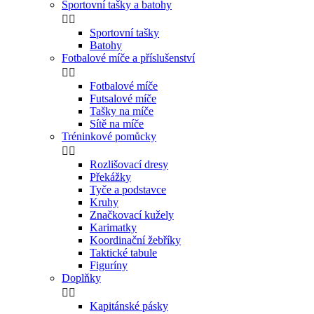
Sportovní tašky a batohy


Sportovní tašky
Batohy
Fotbalové míče a příslušenství


Fotbalové míče
Futsalové míče
Tašky na míče
Sítě na míče
Tréninkové pomůcky


Rozlišovací dresy
Překážky
Tyče a podstavce
Kruhy
Značkovací kužely
Karimatky
Koordinační žebříky
Taktické tabule
Figuríny
Doplňky


Kapitánské pásky