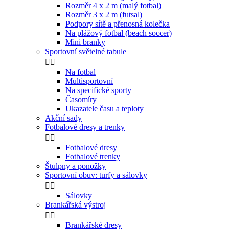
Rozměr 4 x 2 m (malý fotbal)
Rozměr 3 x 2 m (futsal)
Podpory sítě a přenosná kolečka
Na plážový fotbal (beach soccer)
Mini branky
Sportovní světelné tabule


Na fotbal
Multisportovní
Na specifické sporty
Časomíry
Ukazatele času a teploty
Akční sady
Fotbalové dresy a trenky


Fotbalové dresy
Fotbalové trenky
Štulpny a ponožky
Sportovní obuv: turfy a sálovky


Sálovky
Brankářská výstroj


Brankářské dresy