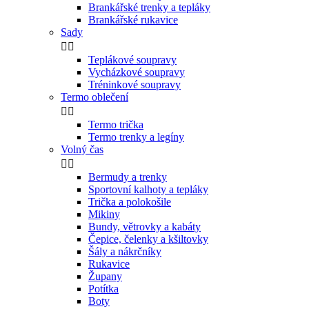
Brankářské trenky a tepláky
Brankářské rukavice
Sady


Teplákové soupravy
Vycházkové soupravy
Tréninkové soupravy
Termo oblečení


Termo trička
Termo trenky a legíny
Volný čas


Bermudy a trenky
Sportovní kalhoty a tepláky
Trička a polokošile
Mikiny
Bundy, větrovky a kabáty
Čepice, čelenky a kšiltovky
Šály a nákrčníky
Rukavice
Župany
Potítka
Boty