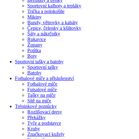
Bermudy a trenky
Sportovní kalhoty a tepláky
Trička a polokošile
Mikiny
Bundy, větrovky a kabáty
Čepice, čelenky a kšiltovky
Šály a nákrčníky
Rukavice
Župany
Potítka
Boty
Sportovní tašky a batohy
Sportovní tašky
Batohy
Fotbalové míče a příslušenství
Fotbalové míče
Futsalové míče
Tašky na míče
Sítě na míče
Tréninkové pomůcky
Rozlišovací dresy
Překážky
Tyče a podstavce
Kruhy
Značkovací kužely