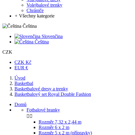
Volejbalové trenky
Chrániče
+
Všechny kategorie
Čeština
Slovenčina
Čeština
CZK
CZK Kč
EUR €
Úvod
Basketbal
Basketbalové dresy a trenky
Basketbalový set Royal Double Fashion
Domů
Fotbalové branky


Rozměr 7,32 x 2,44 m
Rozměr 6 x 2 m
Rozměr 5 x 2 m (přípravky)