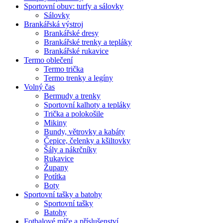
Sportovní obuv: turfy a sálovky
Sálovky
Brankářská výstroj
Brankářské dresy
Brankářské trenky a tepláky
Brankářské rukavice
Termo oblečení
Termo trička
Termo trenky a legíny
Volný čas
Bermudy a trenky
Sportovní kalhoty a tepláky
Trička a polokošile
Mikiny
Bundy, větrovky a kabáty
Čepice, čelenky a kšiltovky
Šály a nákrčníky
Rukavice
Župany
Potítka
Boty
Sportovní tašky a batohy
Sportovní tašky
Batohy
Fotbalové míče a příslušenství