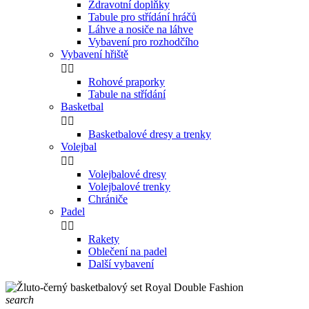
Zdravotní doplňky
Tabule pro střídání hráčů
Láhve a nosiče na láhve
Vybavení pro rozhodčího
Vybavení hřiště


Rohové praporky
Tabule na střídání
Basketbal


Basketbalové dresy a trenky
Volejbal


Volejbalové dresy
Volejbalové trenky
Chrániče
Padel


Rakety
Oblečení na padel
Další vybavení
search