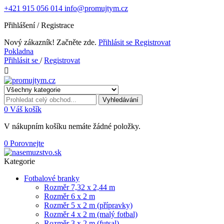
+421 915 056 014
info@promujtym.cz
Přihlášení / Registrace
Nový zákazník! Začněte zde.
Přihlásit se
Registrovat
Pokladna
Přihlásit se
/
Registrovat

Vyhledávání
0
Váš košík
V nákupním košíku nemáte žádné položky.
0
Porovnejte
Kategorie
Fotbalové branky
Rozměr 7,32 x 2,44 m
Rozměr 6 x 2 m
Rozměr 5 x 2 m (přípravky)
Rozměr 4 x 2 m (malý fotbal)
Rozměr 3 x 2 m (futsal)