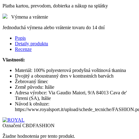
Platba kartou, prevodom, dobierka a nákup na splátky
Výmena a vrátenie
Jednoduchá výmena alebo vrátenie tovaru do 14 dní
Popis
Detaily produktu
Recenze
Vlastnosti:
Materiál: 100% polyesterová prodyšná voštinová tkanina
Dvojitý a oboustranný dres v kontrastních barvách
Žebrovaný límec
Země původu: Itálie
Adresa výrobce: Via Gaudio Maiori, 9/A 84013 Cava de'
Tirreni (SA), Itálie
Návod k obsluze:
https://www.royalsport.it/upload/schede_tecniche/FASHION.p
Označení
CBDFASHION
Žiadne hodnotenia pre tento produkt.