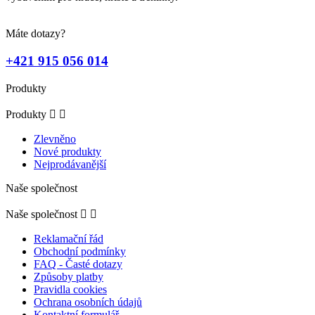
Máte dotazy?
+421 915 056 014
Produkty
Produkty


Zlevněno
Nové produkty
Nejprodávanější
Naše společnost
Naše společnost


Reklamační řád
Obchodní podmínky
FAQ - Časté dotazy
Způsoby platby
Pravidla cookies
Ochrana osobních údajů
Kontaktní formulář