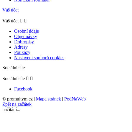
Váš účet
Váš účet


Osobní údaje
Objednávky
Dobropisy
Adresy
Poukazy
Nastavení souborů cookies
Sociální síte
Sociální síte


Facebook
© promujtym.cz
|
Mapa stránek
|
PodNaWeb
Zpět na začátek
načítání...