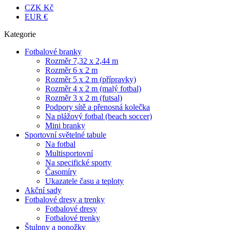
CZK Kč
EUR €
Kategorie
Fotbalové branky
Rozměr 7,32 x 2,44 m
Rozměr 6 x 2 m
Rozměr 5 x 2 m (přípravky)
Rozměr 4 x 2 m (malý fotbal)
Rozměr 3 x 2 m (futsal)
Podpory sítě a přenosná kolečka
Na plážový fotbal (beach soccer)
Mini branky
Sportovní světelné tabule
Na fotbal
Multisportovní
Na specifické sporty
Časomíry
Ukazatele času a teploty
Akční sady
Fotbalové dresy a trenky
Fotbalové dresy
Fotbalové trenky
Štulpny a ponožky