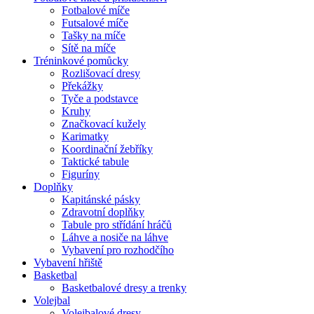
Fotbalové míče
Futsalové míče
Tašky na míče
Sítě na míče
Tréninkové pomůcky
Rozlišovací dresy
Překážky
Tyče a podstavce
Kruhy
Značkovací kužely
Karimatky
Koordinační žebříky
Taktické tabule
Figuríny
Doplňky
Kapitánské pásky
Zdravotní doplňky
Tabule pro střídání hráčů
Láhve a nosiče na láhve
Vybavení pro rozhodčího
Vybavení hřiště
Basketbal
Basketbalové dresy a trenky
Volejbal
Volejbalové dresy