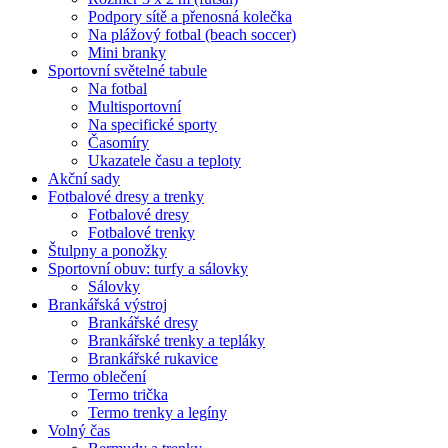
Podpory sítě a přenosná kolečka
Na plážový fotbal (beach soccer)
Mini branky
Sportovní světelné tabule
Na fotbal
Multisportovní
Na specifické sporty
Časomíry
Ukazatele času a teploty
Akční sady
Fotbalové dresy a trenky
Fotbalové dresy
Fotbalové trenky
Štulpny a ponožky
Sportovní obuv: turfy a sálovky
Sálovky
Brankářská výstroj
Brankářské dresy
Brankářské trenky a tepláky
Brankářské rukavice
Termo oblečení
Termo trička
Termo trenky a legíny
Volný čas