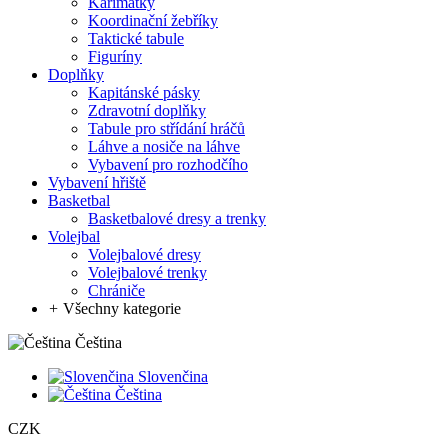
Karimatky
Koordinační žebříky
Taktické tabule
Figuríny
Doplňky
Kapitánské pásky
Zdravotní doplňky
Tabule pro střídání hráčů
Láhve a nosiče na láhve
Vybavení pro rozhodčího
Vybavení hřiště
Basketbal
Basketbalové dresy a trenky
Volejbal
Volejbalové dresy
Volejbalové trenky
Chrániče
+
Všechny kategorie
Čeština
Slovenčina
Čeština
CZK