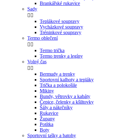
Brankářské rukavice
Sady


Teplákové soupravy
Vycházkové soupravy
Tréninkové soupravy
Termo oblečení


Termo trička
Termo trenky a legíny
Volný čas


Bermudy a trenky
Sportovní kalhoty a tepláky
Trička a polokošile
Mikiny
Bundy, větrovky a kabáty
Čepice, čelenky a kšiltovky
Šály a nákrčníky
Rukavice
Župany
Potítka
Boty
Sportovní tašky a batohy