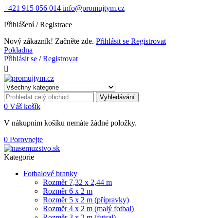
+421 915 056 014
info@promujtym.cz
Přihlášení / Registrace
Nový zákazník! Začněte zde.
Přihlásit se
Registrovat
Pokladna
Přihlásit se
/
Registrovat

Vyhledávání
0
Váš košík
V nákupním košíku nemáte žádné položky.
0
Porovnejte
Kategorie
Fotbalové branky
Rozměr 7,32 x 2,44 m
Rozměr 6 x 2 m
Rozměr 5 x 2 m (přípravky)
Rozměr 4 x 2 m (malý fotbal)
Rozměr 3 x 2 m (futsal)