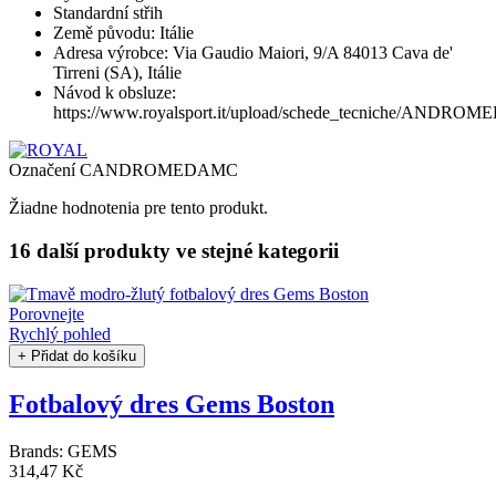
Standardní střih
Země původu: Itálie
Adresa výrobce: Via Gaudio Maiori, 9/A 84013 Cava de'
Tirreni (SA), Itálie
Návod k obsluze:
https://www.royalsport.it/upload/schede_tecniche/ANDROM
Označení
CANDROMEDAMC
Žiadne hodnotenia pre tento produkt.
16 další produkty
ve stejné kategorii
Porovnejte
Rychlý pohled
+ Přidat do košíku
Fotbalový dres Gems Boston
Brands:
GEMS
314,47 Kč