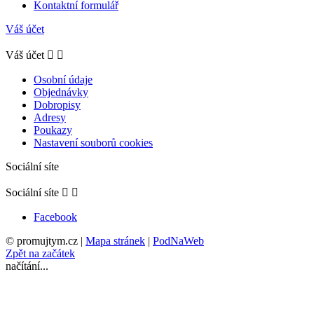
Kontaktní formulář
Váš účet
Váš účet


Osobní údaje
Objednávky
Dobropisy
Adresy
Poukazy
Nastavení souborů cookies
Sociální síte
Sociální síte


Facebook
© promujtym.cz
|
Mapa stránek
|
PodNaWeb
Zpět na začátek
načítání...