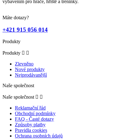
vybavením pro hráče, hřiště a tréninky.
Máte dotazy?
+421 915 056 014
Produkty
Produkty


Zlevněno
Nové produkty
Nejprodávanější
Naše společnost
Naše společnost


Reklamační řád
Obchodní podmínky
FAQ - Časté dotazy
Způsoby platby
Pravidla cookies
Ochrana osobních údajů