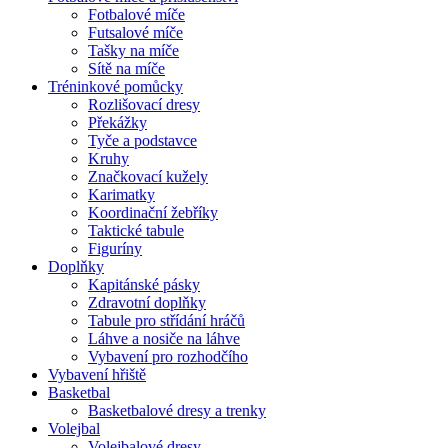
Fotbalové míče
Futsalové míče
Tašky na míče
Sítě na míče
Tréninkové pomůcky
Rozlišovací dresy
Překážky
Tyče a podstavce
Kruhy
Značkovací kužely
Karimatky
Koordinační žebříky
Taktické tabule
Figuríny
Doplňky
Kapitánské pásky
Zdravotní doplňky
Tabule pro střídání hráčů
Láhve a nosiče na láhve
Vybavení pro rozhodčího
Vybavení hřiště
Basketbal
Basketbalové dresy a trenky
Volejbal
Volejbalové dresy