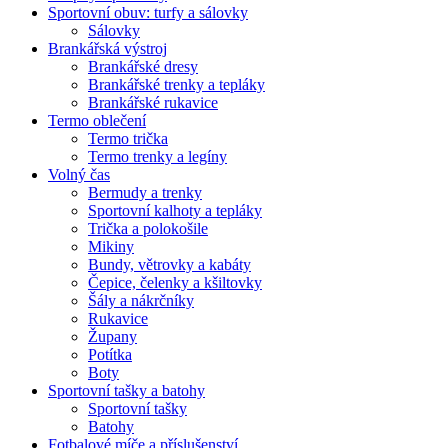
Sportovní obuv: turfy a sálovky
Sálovky
Brankářská výstroj
Brankářské dresy
Brankářské trenky a tepláky
Brankářské rukavice
Termo oblečení
Termo trička
Termo trenky a legíny
Volný čas
Bermudy a trenky
Sportovní kalhoty a tepláky
Trička a polokošile
Mikiny
Bundy, větrovky a kabáty
Čepice, čelenky a kšiltovky
Šály a nákrčníky
Rukavice
Župany
Potítka
Boty
Sportovní tašky a batohy
Sportovní tašky
Batohy
Fotbalové míče a příslušenství