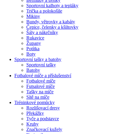
Bermudy a trenky
Sportovní kalhoty a tepláky
Trička a polokošile
Mikiny
Bundy, větrovky a kabáty
Čepice, čelenky a kšiltovky
Šály a nákrčníky
Rukavice
Župany
Potítka
Boty
Sportovní tašky a batohy
Sportovní tašky
Batohy
Fotbalové míče a příslušenství
Fotbalové míče
Futsalové míče
Tašky na míče
Sítě na míče
Tréninkové pomůcky
Rozlišovací dresy
Překážky
Tyče a podstavce
Kruhy
Značkovací kužely