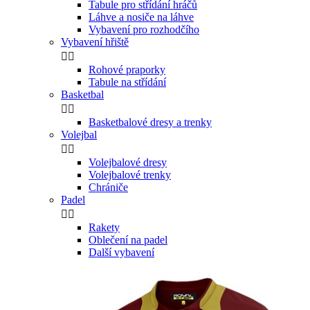
Tabule pro střídání hráčů
Láhve a nosiče na láhve
Vybavení pro rozhodčího
Vybavení hřiště


Rohové praporky
Tabule na střídání
Basketbal


Basketbalové dresy a trenky
Volejbal


Volejbalové dresy
Volejbalové trenky
Chrániče
Padel


Rakety
Oblečení na padel
Další vybavení