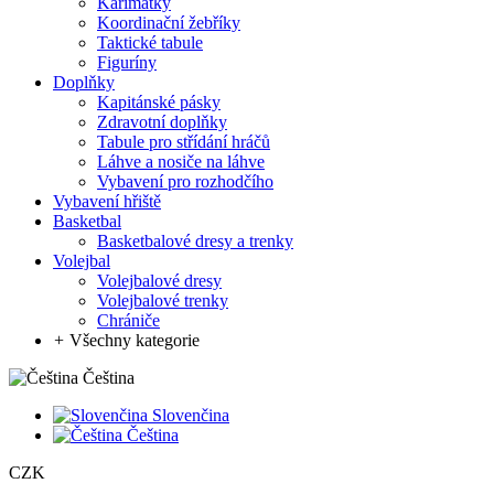
Karimatky
Koordinační žebříky
Taktické tabule
Figuríny
Doplňky
Kapitánské pásky
Zdravotní doplňky
Tabule pro střídání hráčů
Láhve a nosiče na láhve
Vybavení pro rozhodčího
Vybavení hřiště
Basketbal
Basketbalové dresy a trenky
Volejbal
Volejbalové dresy
Volejbalové trenky
Chrániče
+
Všechny kategorie
Čeština
Slovenčina
Čeština
CZK