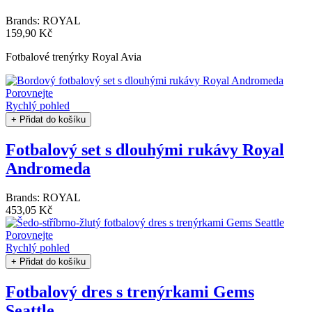
Brands:
ROYAL
159,90 Kč
Fotbalové trenýrky Royal Avia
Porovnejte
Rychlý pohled
+ Přidat do košíku
Fotbalový set s dlouhými rukávy Royal
Andromeda
Brands:
ROYAL
453,05 Kč
Porovnejte
Rychlý pohled
+ Přidat do košíku
Fotbalový dres s trenýrkami Gems
Seattle