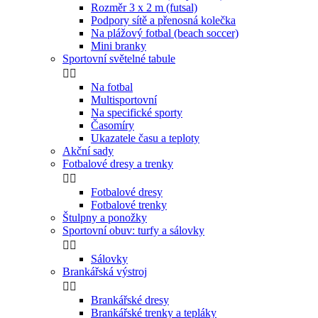
Rozměr 3 x 2 m (futsal)
Podpory sítě a přenosná kolečka
Na plážový fotbal (beach soccer)
Mini branky
Sportovní světelné tabule


Na fotbal
Multisportovní
Na specifické sporty
Časomíry
Ukazatele času a teploty
Akční sady
Fotbalové dresy a trenky


Fotbalové dresy
Fotbalové trenky
Štulpny a ponožky
Sportovní obuv: turfy a sálovky


Sálovky
Brankářská výstroj


Brankářské dresy
Brankářské trenky a tepláky