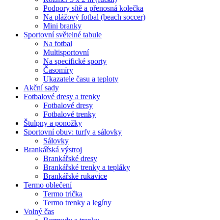
Podpory sítě a přenosná kolečka
Na plážový fotbal (beach soccer)
Mini branky
Sportovní světelné tabule
Na fotbal
Multisportovní
Na specifické sporty
Časomíry
Ukazatele času a teploty
Akční sady
Fotbalové dresy a trenky
Fotbalové dresy
Fotbalové trenky
Štulpny a ponožky
Sportovní obuv: turfy a sálovky
Sálovky
Brankářská výstroj
Brankářské dresy
Brankářské trenky a tepláky
Brankářské rukavice
Termo oblečení
Termo trička
Termo trenky a legíny
Volný čas