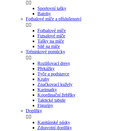


Sportovní tašky
Batohy
Fotbalové míče a příslušenství


Fotbalové míče
Futsalové míče
Tašky na míče
Sítě na míče
Tréninkové pomůcky


Rozlišovací dresy
Překážky
Tyče a podstavce
Kruhy
Značkovací kužely
Karimatky
Koordinační žebříky
Taktické tabule
Figuríny
Doplňky


Kapitánské pásky
Zdravotní doplňky