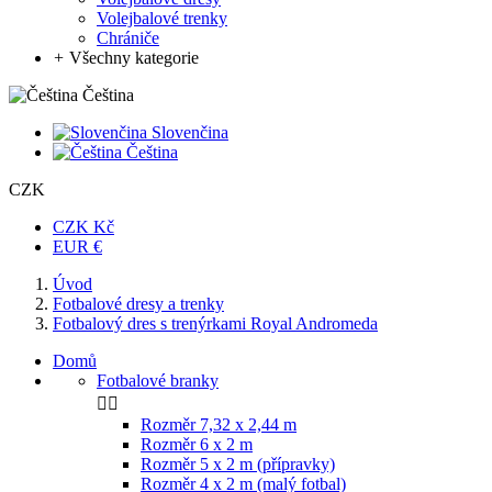
Volejbalové trenky
Chrániče
+
Všechny kategorie
Čeština
Slovenčina
Čeština
CZK
CZK Kč
EUR €
Úvod
Fotbalové dresy a trenky
Fotbalový dres s trenýrkami Royal Andromeda
Domů
Fotbalové branky


Rozměr 7,32 x 2,44 m
Rozměr 6 x 2 m
Rozměr 5 x 2 m (přípravky)
Rozměr 4 x 2 m (malý fotbal)