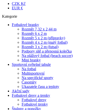
CZK Kč
EUR €
Kategorie
Fotbalové branky
Rozměr 7,32 x 2,44 m
Rozměr 6 x 2 m
Rozměr 5 x 2 m (přípravky)
Rozměr 4 x 2 m (malý fotbal)
Rozměr 3 x 2 m (futsal)
Podpory sítě a přenosná kolečka
Na plážový fotbal (beach soccer)
Mini branky
Sportovní světelné tabule
Na fotbal
Multisportovní
Na specifické sporty
Časomíry
Ukazatele času a teploty
Akční sady
Fotbalové dresy a trenky
Fotbalové dresy
Fotbalové trenky
Štulpny a ponožky