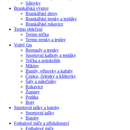
Sálovky
Brankářská výstroj
Brankářské dresy
Brankářské trenky a tepláky
Brankářské rukavice
Termo oblečení
Termo trička
Termo trenky a legíny
Volný čas
Bermudy a trenky
Sportovní kalhoty a tepláky
Trička a polokošile
Mikiny
Bundy, větrovky a kabáty
Čepice, čelenky a kšiltovky
Šály a nákrčníky
Rukavice
Župany
Potítka
Boty
Sportovní tašky a batohy
Sportovní tašky
Batohy
Fotbalové míče a příslušenství
Fotbalové míče