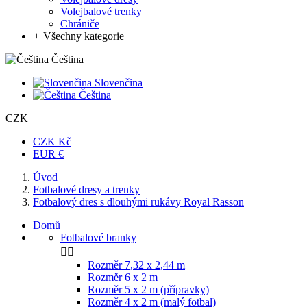
Volejbalové trenky
Chrániče
+
Všechny kategorie
Čeština
Slovenčina
Čeština
CZK
CZK Kč
EUR €
Úvod
Fotbalové dresy a trenky
Fotbalový dres s dlouhými rukávy Royal Rasson
Domů
Fotbalové branky


Rozměr 7,32 x 2,44 m
Rozměr 6 x 2 m
Rozměr 5 x 2 m (přípravky)
Rozměr 4 x 2 m (malý fotbal)