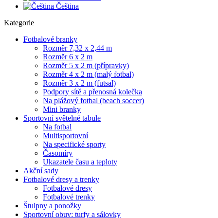
Čeština
Kategorie
Fotbalové branky
Rozměr 7,32 x 2,44 m
Rozměr 6 x 2 m
Rozměr 5 x 2 m (přípravky)
Rozměr 4 x 2 m (malý fotbal)
Rozměr 3 x 2 m (futsal)
Podpory sítě a přenosná kolečka
Na plážový fotbal (beach soccer)
Mini branky
Sportovní světelné tabule
Na fotbal
Multisportovní
Na specifické sporty
Časomíry
Ukazatele času a teploty
Akční sady
Fotbalové dresy a trenky
Fotbalové dresy
Fotbalové trenky
Štulpny a ponožky
Sportovní obuv: turfy a sálovky