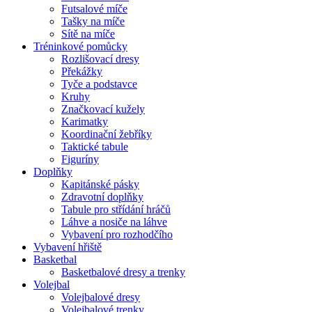
Futsalové míče
Tašky na míče
Sítě na míče
Tréninkové pomůcky
Rozlišovací dresy
Překážky
Tyče a podstavce
Kruhy
Značkovací kužely
Karimatky
Koordinační žebříky
Taktické tabule
Figuríny
Doplňky
Kapitánské pásky
Zdravotní doplňky
Tabule pro střídání hráčů
Láhve a nosiče na láhve
Vybavení pro rozhodčího
Vybavení hřiště
Basketbal
Basketbalové dresy a trenky
Volejbal
Volejbalové dresy
Volejbalové trenky