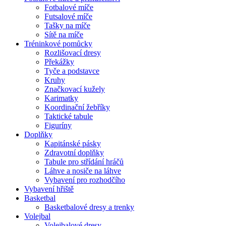
Fotbalové míče
Futsalové míče
Tašky na míče
Sítě na míče
Tréninkové pomůcky
Rozlišovací dresy
Překážky
Tyče a podstavce
Kruhy
Značkovací kužely
Karimatky
Koordinační žebříky
Taktické tabule
Figuríny
Doplňky
Kapitánské pásky
Zdravotní doplňky
Tabule pro střídání hráčů
Láhve a nosiče na láhve
Vybavení pro rozhodčího
Vybavení hřiště
Basketbal
Basketbalové dresy a trenky
Volejbal
Volejbalové dresy