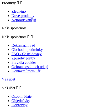
Produkty


Zlevněno
Nové produkty
Nejprodávanější
Naše společnost
Naše společnost


Reklamační řád
Obchodní podmínky
FAQ - Časté dotazy
Způsoby platby
Pravidla cookies
Ochrana osobních údajů
Kontaktní formulář
Váš účet
Váš účet


Osobní údaje
Objednávky
Dobropisy