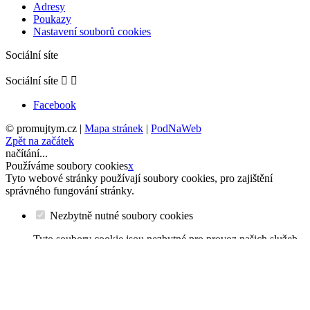
Adresy
Poukazy
Nastavení souborů cookies
Sociální síte
Sociální síte


Facebook
© promujtym.cz
|
Mapa stránek
|
PodNaWeb
Zpět na začátek
načítání...
Používáme soubory cookies
x
Tyto webové stránky používají soubory cookies, pro zajištění
správného fungování stránky.
Nezbytně nutné soubory cookies
Tyto soubory cookie jsou nezbytné pro provoz našich služeb
a nelze je vypnout. Obvykle se nastavují pouze v reakci na
vaše akce, jako je například vytvoření účtu nebo uložení
seznamu přání na později.
Analytické soubory cookies