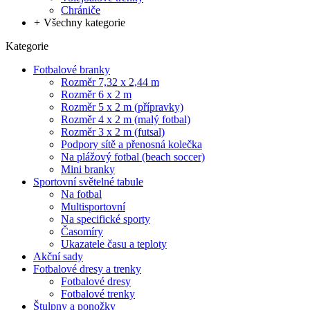
Chrániče
+
Všechny kategorie
Kategorie
Fotbalové branky
Rozměr 7,32 x 2,44 m
Rozměr 6 x 2 m
Rozměr 5 x 2 m (přípravky)
Rozměr 4 x 2 m (malý fotbal)
Rozměr 3 x 2 m (futsal)
Podpory sítě a přenosná kolečka
Na plážový fotbal (beach soccer)
Mini branky
Sportovní světelné tabule
Na fotbal
Multisportovní
Na specifické sporty
Časomíry
Ukazatele času a teploty
Akční sady
Fotbalové dresy a trenky
Fotbalové dresy
Fotbalové trenky
Štulpny a ponožky