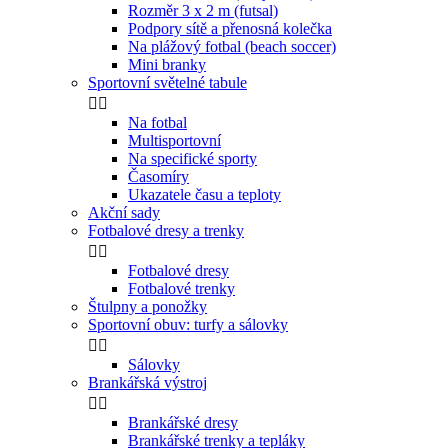
Rozměr 3 x 2 m (futsal)
Podpory sítě a přenosná kolečka
Na plážový fotbal (beach soccer)
Mini branky
Sportovní světelné tabule


Na fotbal
Multisportovní
Na specifické sporty
Časomíry
Ukazatele času a teploty
Akční sady
Fotbalové dresy a trenky


Fotbalové dresy
Fotbalové trenky
Štulpny a ponožky
Sportovní obuv: turfy a sálovky


Sálovky
Brankářská výstroj


Brankářské dresy
Brankářské trenky a tepláky