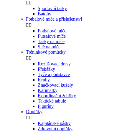


Sportovní tašky
Batohy
Fotbalové míče a příslušenství


Fotbalové míče
Futsalové míče
Tašky na míče
Sítě na míče
Tréninkové pomůcky


Rozlišovací dresy
Překážky
Tyče a podstavce
Kruhy
Značkovací kužely
Karimatky
Koordinační žebříky
Taktické tabule
Figuríny
Doplňky


Kapitánské pásky
Zdravotní doplňky