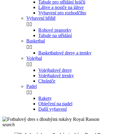
Tabule pro střídání hráčů
Láhve a nosiče na láhve
Vybavení pro rozhodčího
Vybavení hřiště


Rohové praporky
Tabule na střídání
Basketbal


Basketbalové dresy a trenky
Volejbal


Volejbalové dresy
Volejbalové trenky
Chrániče
Padel


Rakety
Oblečení na padel
Další vybavení
search