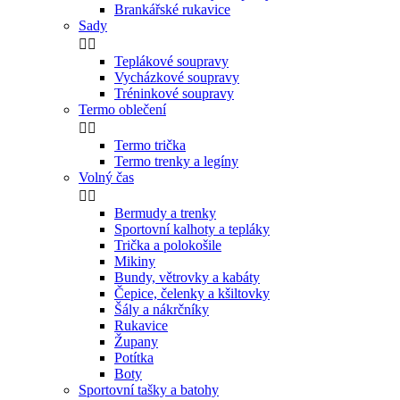
Brankářské rukavice
Sady


Teplákové soupravy
Vycházkové soupravy
Tréninkové soupravy
Termo oblečení


Termo trička
Termo trenky a legíny
Volný čas


Bermudy a trenky
Sportovní kalhoty a tepláky
Trička a polokošile
Mikiny
Bundy, větrovky a kabáty
Čepice, čelenky a kšiltovky
Šály a nákrčníky
Rukavice
Župany
Potítka
Boty
Sportovní tašky a batohy