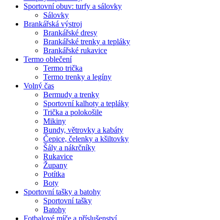
Sportovní obuv: turfy a sálovky
Sálovky
Brankářská výstroj
Brankářské dresy
Brankářské trenky a tepláky
Brankářské rukavice
Termo oblečení
Termo trička
Termo trenky a legíny
Volný čas
Bermudy a trenky
Sportovní kalhoty a tepláky
Trička a polokošile
Mikiny
Bundy, větrovky a kabáty
Čepice, čelenky a kšiltovky
Šály a nákrčníky
Rukavice
Župany
Potítka
Boty
Sportovní tašky a batohy
Sportovní tašky
Batohy
Fotbalové míče a příslušenství