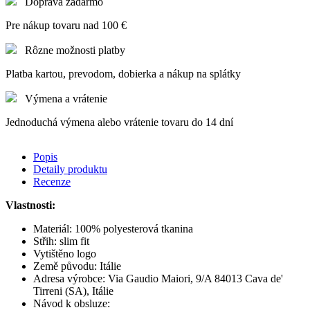
Doprava zadarmo
Pre nákup tovaru nad 100 €
Rôzne možnosti platby
Platba kartou, prevodom, dobierka a nákup na splátky
Výmena a vrátenie
Jednoduchá výmena alebo vrátenie tovaru do 14 dní
Popis
Detaily produktu
Recenze
Vlastnosti:
Materiál: 100% polyesterová tkanina
Střih: slim fit
Vytištěno logo
Země původu: Itálie
Adresa výrobce: Via Gaudio Maiori, 9/A 84013 Cava de'
Tirreni (SA), Itálie
Návod k obsluze: