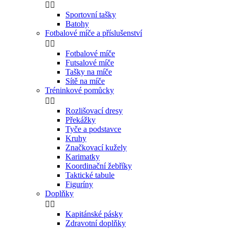


Sportovní tašky
Batohy
Fotbalové míče a příslušenství


Fotbalové míče
Futsalové míče
Tašky na míče
Sítě na míče
Tréninkové pomůcky


Rozlišovací dresy
Překážky
Tyče a podstavce
Kruhy
Značkovací kužely
Karimatky
Koordinační žebříky
Taktické tabule
Figuríny
Doplňky


Kapitánské pásky
Zdravotní doplňky