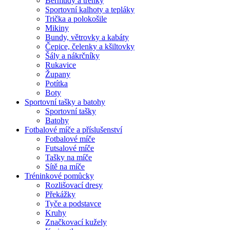
Bermudy a trenky
Sportovní kalhoty a tepláky
Trička a polokošile
Mikiny
Bundy, větrovky a kabáty
Čepice, čelenky a kšiltovky
Šály a nákrčníky
Rukavice
Župany
Potítka
Boty
Sportovní tašky a batohy
Sportovní tašky
Batohy
Fotbalové míče a příslušenství
Fotbalové míče
Futsalové míče
Tašky na míče
Sítě na míče
Tréninkové pomůcky
Rozlišovací dresy
Překážky
Tyče a podstavce
Kruhy
Značkovací kužely