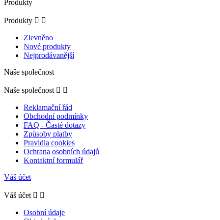
Produkty
Produkty


Zlevněno
Nové produkty
Nejprodávanější
Naše společnost
Naše společnost


Reklamační řád
Obchodní podmínky
FAQ - Časté dotazy
Způsoby platby
Pravidla cookies
Ochrana osobních údajů
Kontaktní formulář
Váš účet
Váš účet


Osobní údaje