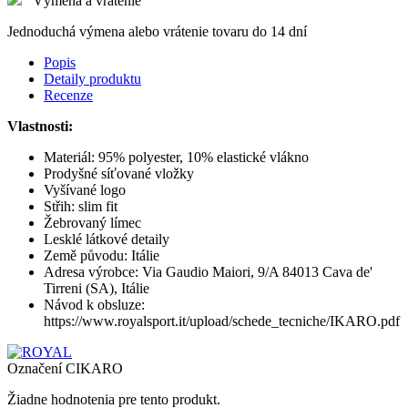
Výmena a vrátenie
Jednoduchá výmena alebo vrátenie tovaru do 14 dní
Popis
Detaily produktu
Recenze
Vlastnosti:
Materiál: 95% polyester, 10% elastické vlákno
Prodyšné síťované vložky
Vyšívané logo
Střih: slim fit
Žebrovaný límec
Lesklé látkové detaily
Země původu: Itálie
Adresa výrobce: Via Gaudio Maiori, 9/A 84013 Cava de'
Tirreni (SA), Itálie
Návod k obsluze:
https://www.royalsport.it/upload/schede_tecniche/IKARO.pdf
Označení
CIKARO
Žiadne hodnotenia pre tento produkt.