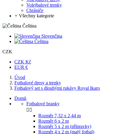
Volejbalové trenky
Chrániče
+
Všechny kategorie
Čeština
Slovenčina
Čeština
CZK
CZK Kč
EUR €
Úvod
Fotbalové dresy a trenky
Fotbalový set s dlouhými rukávy Royal Ikaro
Domů
Fotbalové branky


Rozměr 7,32 x 2,44 m
Rozměr 6 x 2 m
Rozměr 5 x 2 m (přípravky)
Rozměr 4 x 2 m (malý fotbal)