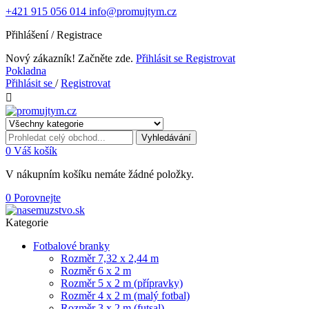
+421 915 056 014
info@promujtym.cz
Přihlášení / Registrace
Nový zákazník! Začněte zde.
Přihlásit se
Registrovat
Pokladna
Přihlásit se
/
Registrovat

Vyhledávání
0
Váš košík
V nákupním košíku nemáte žádné položky.
0
Porovnejte
Kategorie
Fotbalové branky
Rozměr 7,32 x 2,44 m
Rozměr 6 x 2 m
Rozměr 5 x 2 m (přípravky)
Rozměr 4 x 2 m (malý fotbal)
Rozměr 3 x 2 m (futsal)