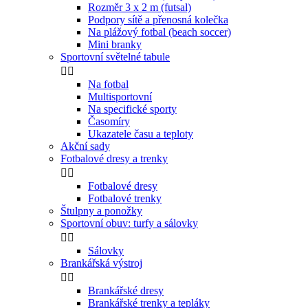
Rozměr 3 x 2 m (futsal)
Podpory sítě a přenosná kolečka
Na plážový fotbal (beach soccer)
Mini branky
Sportovní světelné tabule


Na fotbal
Multisportovní
Na specifické sporty
Časomíry
Ukazatele času a teploty
Akční sady
Fotbalové dresy a trenky


Fotbalové dresy
Fotbalové trenky
Štulpny a ponožky
Sportovní obuv: turfy a sálovky


Sálovky
Brankářská výstroj


Brankářské dresy
Brankářské trenky a tepláky