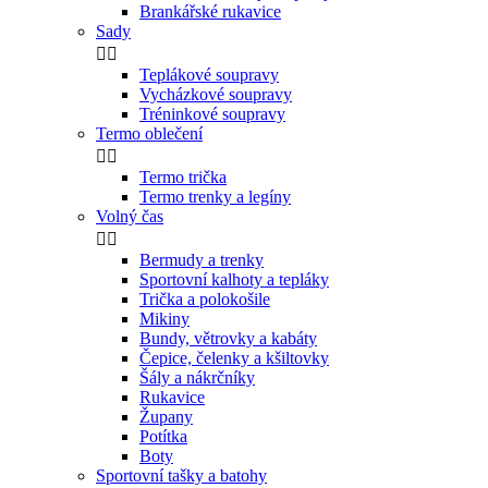
Brankářské rukavice
Sady


Teplákové soupravy
Vycházkové soupravy
Tréninkové soupravy
Termo oblečení


Termo trička
Termo trenky a legíny
Volný čas


Bermudy a trenky
Sportovní kalhoty a tepláky
Trička a polokošile
Mikiny
Bundy, větrovky a kabáty
Čepice, čelenky a kšiltovky
Šály a nákrčníky
Rukavice
Župany
Potítka
Boty
Sportovní tašky a batohy