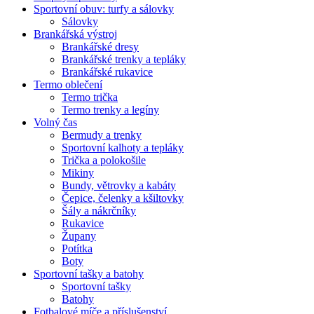
Sportovní obuv: turfy a sálovky
Sálovky
Brankářská výstroj
Brankářské dresy
Brankářské trenky a tepláky
Brankářské rukavice
Termo oblečení
Termo trička
Termo trenky a legíny
Volný čas
Bermudy a trenky
Sportovní kalhoty a tepláky
Trička a polokošile
Mikiny
Bundy, větrovky a kabáty
Čepice, čelenky a kšiltovky
Šály a nákrčníky
Rukavice
Župany
Potítka
Boty
Sportovní tašky a batohy
Sportovní tašky
Batohy
Fotbalové míče a příslušenství