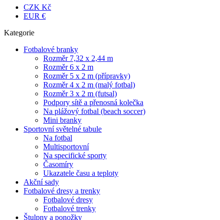
CZK Kč
EUR €
Kategorie
Fotbalové branky
Rozměr 7,32 x 2,44 m
Rozměr 6 x 2 m
Rozměr 5 x 2 m (přípravky)
Rozměr 4 x 2 m (malý fotbal)
Rozměr 3 x 2 m (futsal)
Podpory sítě a přenosná kolečka
Na plážový fotbal (beach soccer)
Mini branky
Sportovní světelné tabule
Na fotbal
Multisportovní
Na specifické sporty
Časomíry
Ukazatele času a teploty
Akční sady
Fotbalové dresy a trenky
Fotbalové dresy
Fotbalové trenky
Štulpny a ponožky