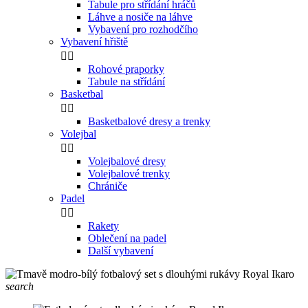
Tabule pro střídání hráčů
Láhve a nosiče na láhve
Vybavení pro rozhodčího
Vybavení hřiště


Rohové praporky
Tabule na střídání
Basketbal


Basketbalové dresy a trenky
Volejbal


Volejbalové dresy
Volejbalové trenky
Chrániče
Padel


Rakety
Oblečení na padel
Další vybavení
search