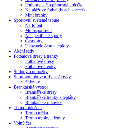
Podpory sítě a přenosná kolečka
Na plážový fotbal (beach soccer)
Mini branky
Sportovní světelné tabule
Na fotbal
Multisportovní
Na specifické sporty
Časomíry
Ukazatele času a teploty
Akční sady
Fotbalové dresy a trenky
Fotbalové dresy
Fotbalové trenky
Štulpny a ponožky
Sportovní obuv: turfy a sálovky
Sálovky
Brankářská výstroj
Brankářské dresy
Brankářské trenky a tepláky
Brankářské rukavice
Termo oblečení
Termo trička
Termo trenky a legíny
Volný čas