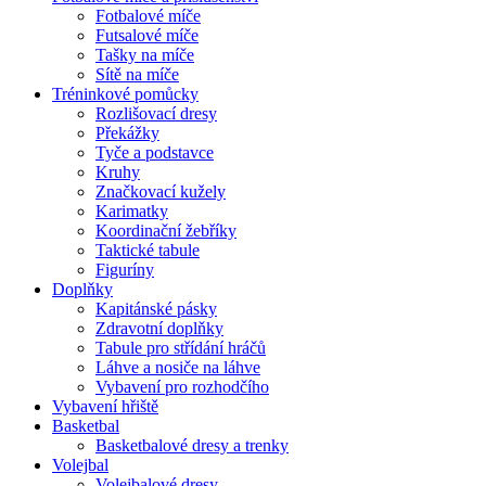
Fotbalové míče
Futsalové míče
Tašky na míče
Sítě na míče
Tréninkové pomůcky
Rozlišovací dresy
Překážky
Tyče a podstavce
Kruhy
Značkovací kužely
Karimatky
Koordinační žebříky
Taktické tabule
Figuríny
Doplňky
Kapitánské pásky
Zdravotní doplňky
Tabule pro střídání hráčů
Láhve a nosiče na láhve
Vybavení pro rozhodčího
Vybavení hřiště
Basketbal
Basketbalové dresy a trenky
Volejbal
Volejbalové dresy