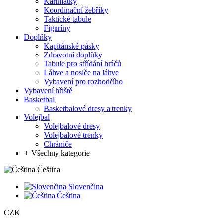
Karimatky
Koordinační žebříky
Taktické tabule
Figuríny
Doplňky
Kapitánské pásky
Zdravotní doplňky
Tabule pro střídání hráčů
Láhve a nosiče na láhve
Vybavení pro rozhodčího
Vybavení hřiště
Basketbal
Basketbalové dresy a trenky
Volejbal
Volejbalové dresy
Volejbalové trenky
Chrániče
+
Všechny kategorie
Čeština
Slovenčina
Čeština
CZK