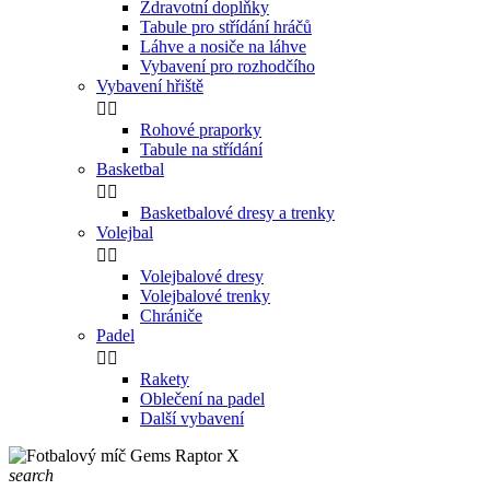
Zdravotní doplňky
Tabule pro střídání hráčů
Láhve a nosiče na láhve
Vybavení pro rozhodčího
Vybavení hřiště


Rohové praporky
Tabule na střídání
Basketbal


Basketbalové dresy a trenky
Volejbal


Volejbalové dresy
Volejbalové trenky
Chrániče
Padel


Rakety
Oblečení na padel
Další vybavení
search