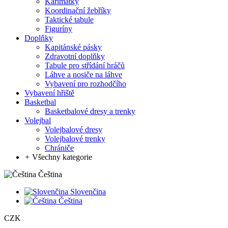
Karimatky
Koordinační žebříky
Taktické tabule
Figuríny
Doplňky
Kapitánské pásky
Zdravotní doplňky
Tabule pro střídání hráčů
Láhve a nosiče na láhve
Vybavení pro rozhodčího
Vybavení hřiště
Basketbal
Basketbalové dresy a trenky
Volejbal
Volejbalové dresy
Volejbalové trenky
Chrániče
+
Všechny kategorie
Čeština
Slovenčina
Čeština
CZK