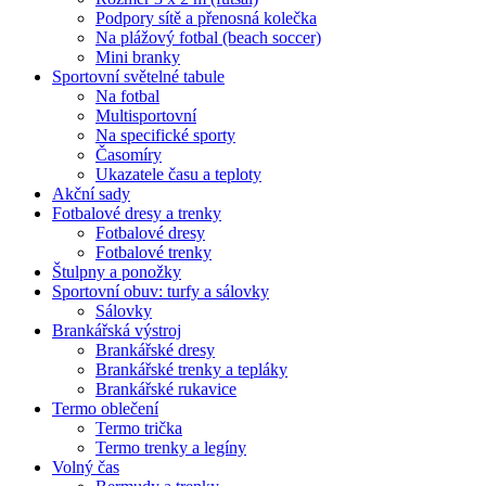
Podpory sítě a přenosná kolečka
Na plážový fotbal (beach soccer)
Mini branky
Sportovní světelné tabule
Na fotbal
Multisportovní
Na specifické sporty
Časomíry
Ukazatele času a teploty
Akční sady
Fotbalové dresy a trenky
Fotbalové dresy
Fotbalové trenky
Štulpny a ponožky
Sportovní obuv: turfy a sálovky
Sálovky
Brankářská výstroj
Brankářské dresy
Brankářské trenky a tepláky
Brankářské rukavice
Termo oblečení
Termo trička
Termo trenky a legíny
Volný čas