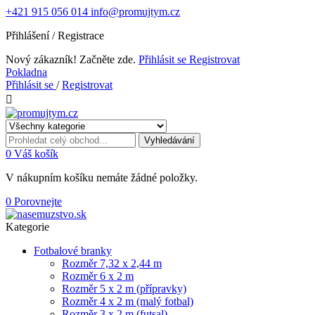
+421 915 056 014
info@promujtym.cz
Přihlášení / Registrace
Nový zákazník! Začněte zde.
Přihlásit se
Registrovat
Pokladna
Přihlásit se
/
Registrovat

Vyhledávání
0
Váš košík
V nákupním košíku nemáte žádné položky.
0
Porovnejte
Kategorie
Fotbalové branky
Rozměr 7,32 x 2,44 m
Rozměr 6 x 2 m
Rozměr 5 x 2 m (přípravky)
Rozměr 4 x 2 m (malý fotbal)
Rozměr 3 x 2 m (futsal)