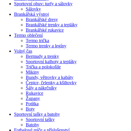
Sportovní obuv: turfy a sálovky
Sálovky
Brankářská výstroj
Brankářské dresy
Brankářské trenky a tepláky
Brankářské rukavice
Termo oblečení
Termo trička
Termo trenky a legíny
Volný čas
Bermudy a trenky
Sportovní kalhoty a tepláky
Trička a polokošile
Mikiny
Bundy, větrovky a kabáty
Čepice, čelenky a kšiltovky
Šály a nákrčníky
Rukavice
Župany
Potítka
Boty
Sportovní tašky a batohy
Sportovní tašky
Batohy
Fotbalové míče a příslušenství