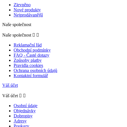
Zlevněno
Nové produkty
Nejprodávanější
Naše společnost
Naše společnost


Reklamační řád
Obchodní podmínky
FAQ - Časté dotazy
Způsoby platby
Pravidla cookies
Ochrana osobních údajů
Kontaktní formulář
Váš účet
Váš účet


Osobní údaje
Objednávky
Dobropisy
Adresy
Poukazy