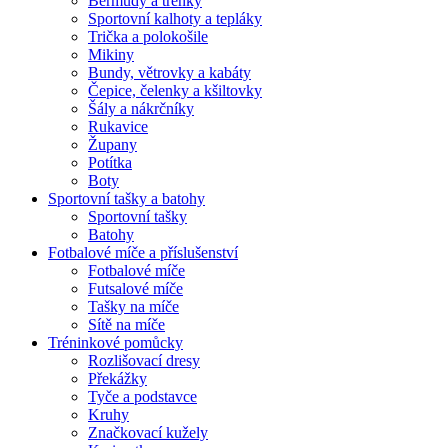
Bermudy a trenky
Sportovní kalhoty a tepláky
Trička a polokošile
Mikiny
Bundy, větrovky a kabáty
Čepice, čelenky a kšiltovky
Šály a nákrčníky
Rukavice
Župany
Potítka
Boty
Sportovní tašky a batohy
Sportovní tašky
Batohy
Fotbalové míče a příslušenství
Fotbalové míče
Futsalové míče
Tašky na míče
Sítě na míče
Tréninkové pomůcky
Rozlišovací dresy
Překážky
Tyče a podstavce
Kruhy
Značkovací kužely