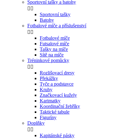
Sportovní tašky a batohy


Sportovní tašky
Batohy
Fotbalové míče a příslušenství


Fotbalové míče
Futsalové míče
Tašky na míče
Sítě na míče
Tréninkové pomůcky


Rozlišovací dresy
Překážky
Tyče a podstavce
Kruhy
Značkovací kužely
Karimatky
Koordinační žebříky
Taktické tabule
Figuríny
Doplňky


Kapitánské pásky