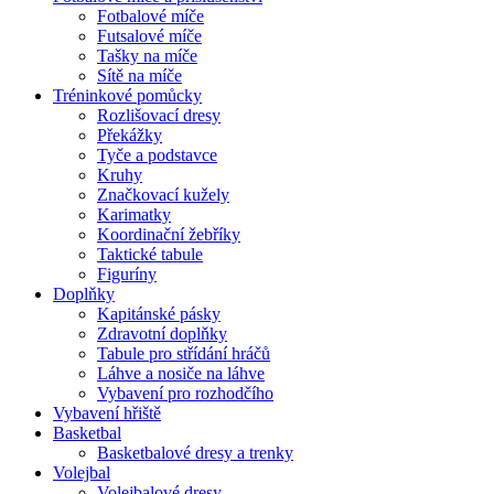
Fotbalové míče
Futsalové míče
Tašky na míče
Sítě na míče
Tréninkové pomůcky
Rozlišovací dresy
Překážky
Tyče a podstavce
Kruhy
Značkovací kužely
Karimatky
Koordinační žebříky
Taktické tabule
Figuríny
Doplňky
Kapitánské pásky
Zdravotní doplňky
Tabule pro střídání hráčů
Láhve a nosiče na láhve
Vybavení pro rozhodčího
Vybavení hřiště
Basketbal
Basketbalové dresy a trenky
Volejbal
Volejbalové dresy