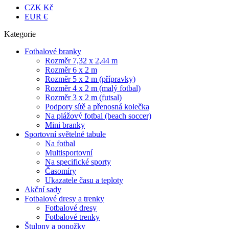
CZK Kč
EUR €
Kategorie
Fotbalové branky
Rozměr 7,32 x 2,44 m
Rozměr 6 x 2 m
Rozměr 5 x 2 m (přípravky)
Rozměr 4 x 2 m (malý fotbal)
Rozměr 3 x 2 m (futsal)
Podpory sítě a přenosná kolečka
Na plážový fotbal (beach soccer)
Mini branky
Sportovní světelné tabule
Na fotbal
Multisportovní
Na specifické sporty
Časomíry
Ukazatele času a teploty
Akční sady
Fotbalové dresy a trenky
Fotbalové dresy
Fotbalové trenky
Štulpny a ponožky