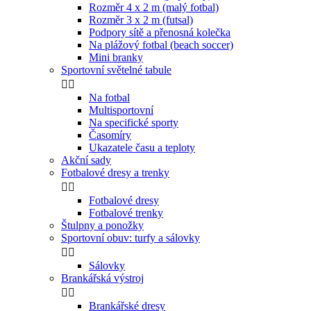
Rozměr 4 x 2 m (malý fotbal)
Rozměr 3 x 2 m (futsal)
Podpory sítě a přenosná kolečka
Na plážový fotbal (beach soccer)
Mini branky
Sportovní světelné tabule


Na fotbal
Multisportovní
Na specifické sporty
Časomíry
Ukazatele času a teploty
Akční sady
Fotbalové dresy a trenky


Fotbalové dresy
Fotbalové trenky
Štulpny a ponožky
Sportovní obuv: turfy a sálovky


Sálovky
Brankářská výstroj


Brankářské dresy