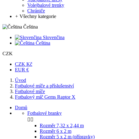
Volejbalové trenky
Chrániče
+
Všechny kategorie
Čeština
Slovenčina
Čeština
CZK
CZK Kč
EUR €
Úvod
Fotbalové míče a příslušenství
Fotbalové míče
Fotbalový míč Gems Raptor X
Domů
Fotbalové branky


Rozměr 7,32 x 2,44 m
Rozměr 6 x 2 m
Rozměr 5 x 2 m (přípravky)