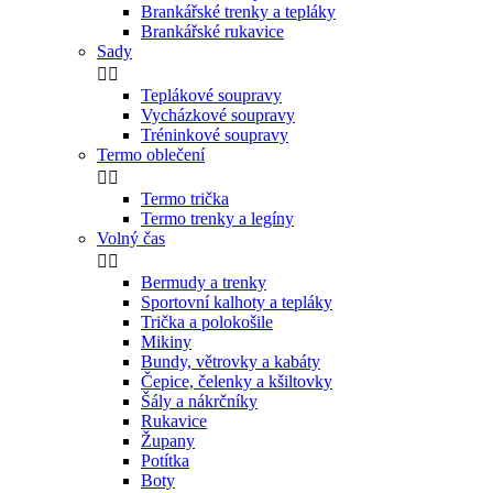
Brankářské trenky a tepláky
Brankářské rukavice
Sady


Teplákové soupravy
Vycházkové soupravy
Tréninkové soupravy
Termo oblečení


Termo trička
Termo trenky a legíny
Volný čas


Bermudy a trenky
Sportovní kalhoty a tepláky
Trička a polokošile
Mikiny
Bundy, větrovky a kabáty
Čepice, čelenky a kšiltovky
Šály a nákrčníky
Rukavice
Župany
Potítka
Boty