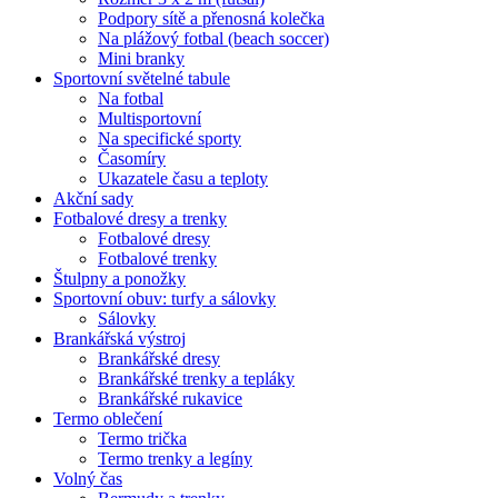
Podpory sítě a přenosná kolečka
Na plážový fotbal (beach soccer)
Mini branky
Sportovní světelné tabule
Na fotbal
Multisportovní
Na specifické sporty
Časomíry
Ukazatele času a teploty
Akční sady
Fotbalové dresy a trenky
Fotbalové dresy
Fotbalové trenky
Štulpny a ponožky
Sportovní obuv: turfy a sálovky
Sálovky
Brankářská výstroj
Brankářské dresy
Brankářské trenky a tepláky
Brankářské rukavice
Termo oblečení
Termo trička
Termo trenky a legíny
Volný čas