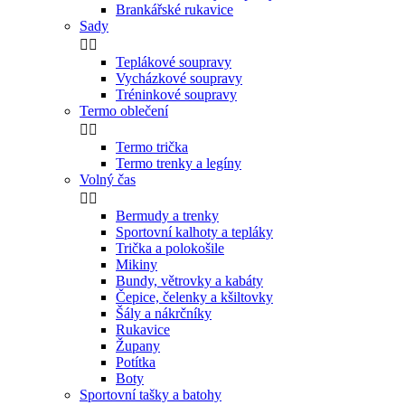
Brankářské rukavice
Sady


Teplákové soupravy
Vycházkové soupravy
Tréninkové soupravy
Termo oblečení


Termo trička
Termo trenky a legíny
Volný čas


Bermudy a trenky
Sportovní kalhoty a tepláky
Trička a polokošile
Mikiny
Bundy, větrovky a kabáty
Čepice, čelenky a kšiltovky
Šály a nákrčníky
Rukavice
Župany
Potítka
Boty
Sportovní tašky a batohy