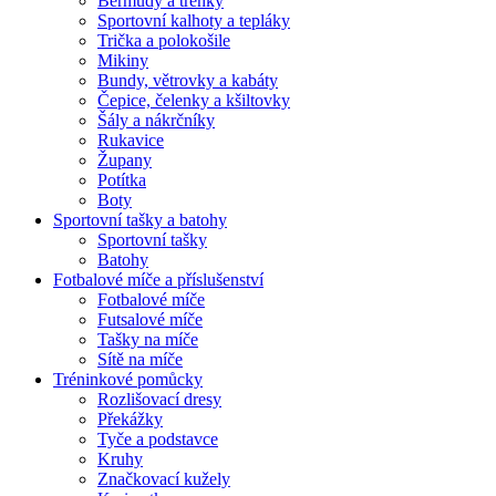
Bermudy a trenky
Sportovní kalhoty a tepláky
Trička a polokošile
Mikiny
Bundy, větrovky a kabáty
Čepice, čelenky a kšiltovky
Šály a nákrčníky
Rukavice
Župany
Potítka
Boty
Sportovní tašky a batohy
Sportovní tašky
Batohy
Fotbalové míče a příslušenství
Fotbalové míče
Futsalové míče
Tašky na míče
Sítě na míče
Tréninkové pomůcky
Rozlišovací dresy
Překážky
Tyče a podstavce
Kruhy
Značkovací kužely