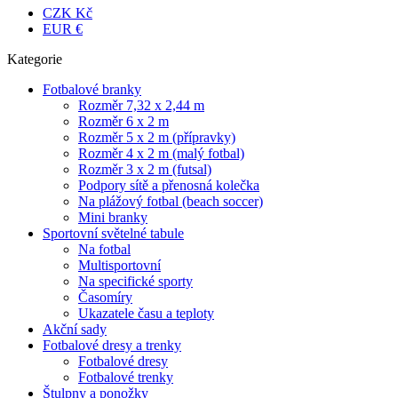
CZK Kč
EUR €
Kategorie
Fotbalové branky
Rozměr 7,32 x 2,44 m
Rozměr 6 x 2 m
Rozměr 5 x 2 m (přípravky)
Rozměr 4 x 2 m (malý fotbal)
Rozměr 3 x 2 m (futsal)
Podpory sítě a přenosná kolečka
Na plážový fotbal (beach soccer)
Mini branky
Sportovní světelné tabule
Na fotbal
Multisportovní
Na specifické sporty
Časomíry
Ukazatele času a teploty
Akční sady
Fotbalové dresy a trenky
Fotbalové dresy
Fotbalové trenky
Štulpny a ponožky