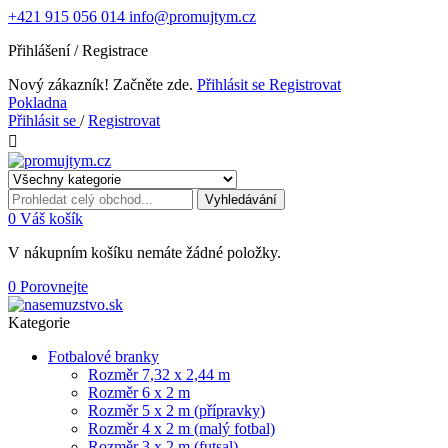
+421 915 056 014
info@promujtym.cz
Přihlášení / Registrace
Nový zákazník! Začněte zde.
Přihlásit se
Registrovat
Pokladna
Přihlásit se
/
Registrovat

Vyhledávání
0
Váš košík
V nákupním košíku nemáte žádné položky.
0
Porovnejte
Kategorie
Fotbalové branky
Rozměr 7,32 x 2,44 m
Rozměr 6 x 2 m
Rozměr 5 x 2 m (přípravky)
Rozměr 4 x 2 m (malý fotbal)
Rozměr 3 x 2 m (futsal)