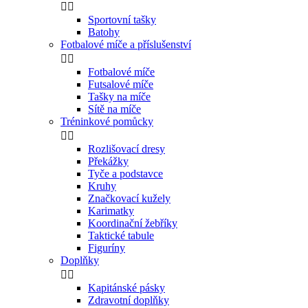


Sportovní tašky
Batohy
Fotbalové míče a příslušenství


Fotbalové míče
Futsalové míče
Tašky na míče
Sítě na míče
Tréninkové pomůcky


Rozlišovací dresy
Překážky
Tyče a podstavce
Kruhy
Značkovací kužely
Karimatky
Koordinační žebříky
Taktické tabule
Figuríny
Doplňky


Kapitánské pásky
Zdravotní doplňky