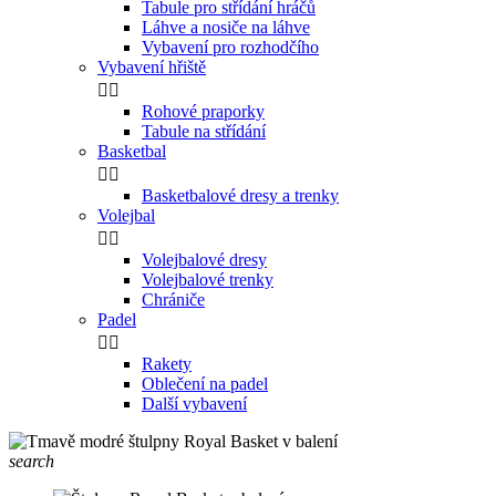
Tabule pro střídání hráčů
Láhve a nosiče na láhve
Vybavení pro rozhodčího
Vybavení hřiště


Rohové praporky
Tabule na střídání
Basketbal


Basketbalové dresy a trenky
Volejbal


Volejbalové dresy
Volejbalové trenky
Chrániče
Padel


Rakety
Oblečení na padel
Další vybavení
search