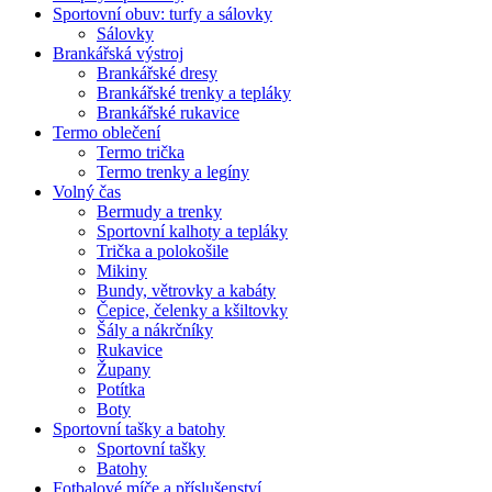
Sportovní obuv: turfy a sálovky
Sálovky
Brankářská výstroj
Brankářské dresy
Brankářské trenky a tepláky
Brankářské rukavice
Termo oblečení
Termo trička
Termo trenky a legíny
Volný čas
Bermudy a trenky
Sportovní kalhoty a tepláky
Trička a polokošile
Mikiny
Bundy, větrovky a kabáty
Čepice, čelenky a kšiltovky
Šály a nákrčníky
Rukavice
Župany
Potítka
Boty
Sportovní tašky a batohy
Sportovní tašky
Batohy
Fotbalové míče a příslušenství