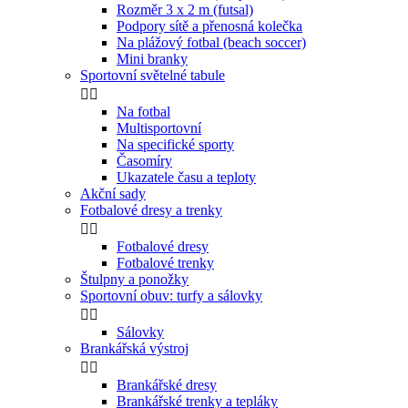
Rozměr 3 x 2 m (futsal)
Podpory sítě a přenosná kolečka
Na plážový fotbal (beach soccer)
Mini branky
Sportovní světelné tabule


Na fotbal
Multisportovní
Na specifické sporty
Časomíry
Ukazatele času a teploty
Akční sady
Fotbalové dresy a trenky


Fotbalové dresy
Fotbalové trenky
Štulpny a ponožky
Sportovní obuv: turfy a sálovky


Sálovky
Brankářská výstroj


Brankářské dresy
Brankářské trenky a tepláky