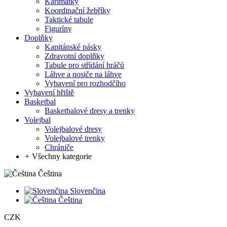
Karimatky
Koordinační žebříky
Taktické tabule
Figuríny
Doplňky
Kapitánské pásky
Zdravotní doplňky
Tabule pro střídání hráčů
Láhve a nosiče na láhve
Vybavení pro rozhodčího
Vybavení hřiště
Basketbal
Basketbalové dresy a trenky
Volejbal
Volejbalové dresy
Volejbalové trenky
Chrániče
+
Všechny kategorie
Čeština
Slovenčina
Čeština
CZK