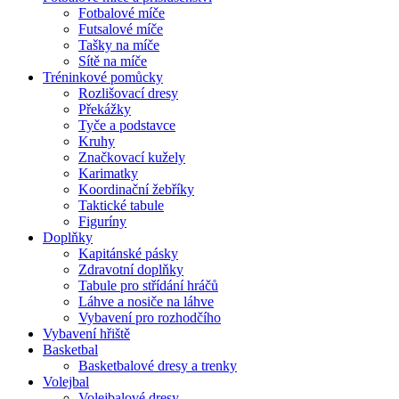
Fotbalové míče
Futsalové míče
Tašky na míče
Sítě na míče
Tréninkové pomůcky
Rozlišovací dresy
Překážky
Tyče a podstavce
Kruhy
Značkovací kužely
Karimatky
Koordinační žebříky
Taktické tabule
Figuríny
Doplňky
Kapitánské pásky
Zdravotní doplňky
Tabule pro střídání hráčů
Láhve a nosiče na láhve
Vybavení pro rozhodčího
Vybavení hřiště
Basketbal
Basketbalové dresy a trenky
Volejbal
Volejbalové dresy