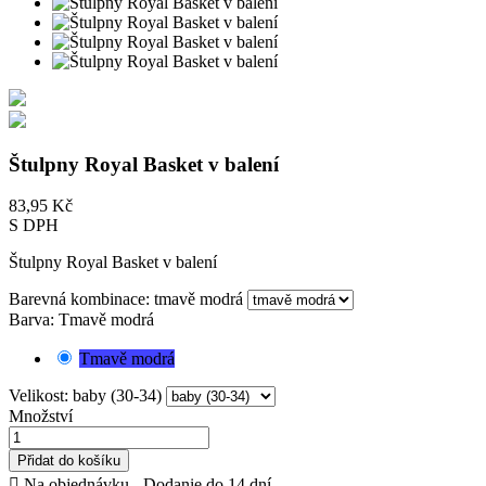
Štulpny Royal Basket v balení
83,95 Kč
S DPH
Štulpny Royal Basket v balení
Barevná kombinace: tmavě modrá
Barva: Tmavě modrá
Tmavě modrá
Velikost: baby (30-34)
Množství
Přidat do košíku

Na objednávku - Dodanie do 14 dní