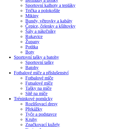
Bermudy a trenky
Sportovní kalhoty a tepláky
Trička a polokošile
Mikiny
Bundy, větrovky a kabáty
Čepice, čelenky a kšiltovky
Šály a nákrčníky
Rukavice
Župany
Potítka
Boty
Sportovní tašky a batohy
Sportovní tašky
Batohy
Fotbalové míče a příslušenství
Fotbalové míče
Futsalové míče
Tašky na míče
Sítě na míče
Tréninkové pomůcky
Rozlišovací dresy
Překážky
Tyče a podstavce
Kruhy
Značkovací kužely