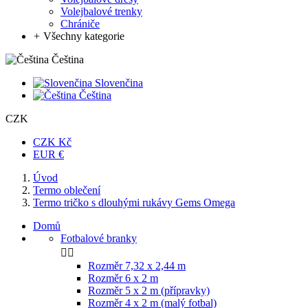
Volejbalové trenky
Chrániče
+
Všechny kategorie
Čeština
Slovenčina
Čeština
CZK
CZK Kč
EUR €
Úvod
Termo oblečení
Termo tričko s dlouhými rukávy Gems Omega
Domů
Fotbalové branky


Rozměr 7,32 x 2,44 m
Rozměr 6 x 2 m
Rozměr 5 x 2 m (přípravky)
Rozměr 4 x 2 m (malý fotbal)