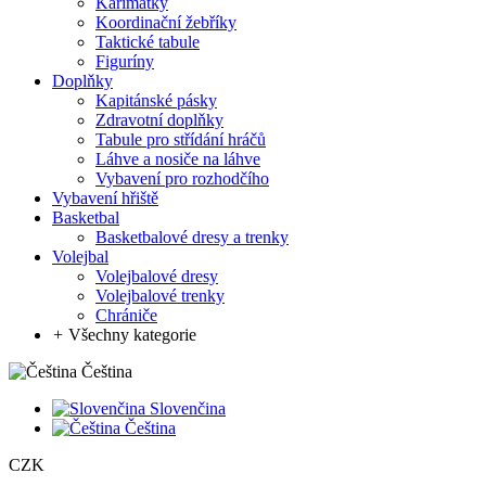
Karimatky
Koordinační žebříky
Taktické tabule
Figuríny
Doplňky
Kapitánské pásky
Zdravotní doplňky
Tabule pro střídání hráčů
Láhve a nosiče na láhve
Vybavení pro rozhodčího
Vybavení hřiště
Basketbal
Basketbalové dresy a trenky
Volejbal
Volejbalové dresy
Volejbalové trenky
Chrániče
+
Všechny kategorie
Čeština
Slovenčina
Čeština
CZK