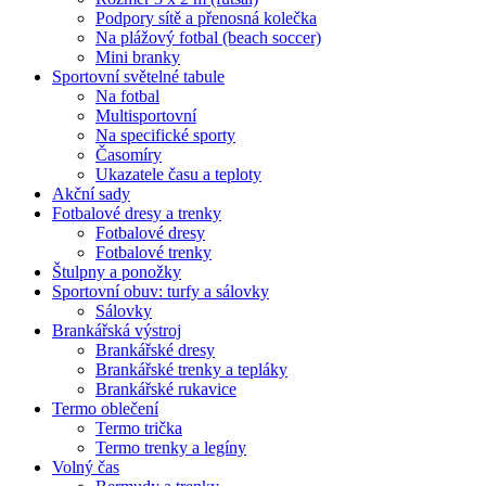
Podpory sítě a přenosná kolečka
Na plážový fotbal (beach soccer)
Mini branky
Sportovní světelné tabule
Na fotbal
Multisportovní
Na specifické sporty
Časomíry
Ukazatele času a teploty
Akční sady
Fotbalové dresy a trenky
Fotbalové dresy
Fotbalové trenky
Štulpny a ponožky
Sportovní obuv: turfy a sálovky
Sálovky
Brankářská výstroj
Brankářské dresy
Brankářské trenky a tepláky
Brankářské rukavice
Termo oblečení
Termo trička
Termo trenky a legíny
Volný čas