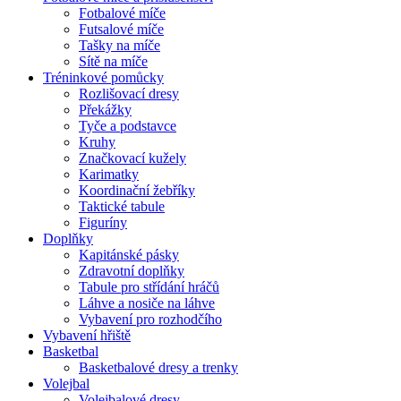
Fotbalové míče
Futsalové míče
Tašky na míče
Sítě na míče
Tréninkové pomůcky
Rozlišovací dresy
Překážky
Tyče a podstavce
Kruhy
Značkovací kužely
Karimatky
Koordinační žebříky
Taktické tabule
Figuríny
Doplňky
Kapitánské pásky
Zdravotní doplňky
Tabule pro střídání hráčů
Láhve a nosiče na láhve
Vybavení pro rozhodčího
Vybavení hřiště
Basketbal
Basketbalové dresy a trenky
Volejbal
Volejbalové dresy