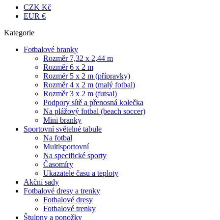
CZK Kč
EUR €
Kategorie
Fotbalové branky
Rozměr 7,32 x 2,44 m
Rozměr 6 x 2 m
Rozměr 5 x 2 m (přípravky)
Rozměr 4 x 2 m (malý fotbal)
Rozměr 3 x 2 m (futsal)
Podpory sítě a přenosná kolečka
Na plážový fotbal (beach soccer)
Mini branky
Sportovní světelné tabule
Na fotbal
Multisportovní
Na specifické sporty
Časomíry
Ukazatele času a teploty
Akční sady
Fotbalové dresy a trenky
Fotbalové dresy
Fotbalové trenky
Štulpny a ponožky