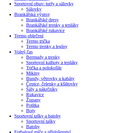
Sportovní obuv: turfy a sálovky
Sálovky
Brankářská výstroj
Brankářské dresy
Brankářské trenky a tepláky
Brankářské rukavice
Termo oblečení
Termo trička
Termo trenky a legíny
Volný čas
Bermudy a trenky
Sportovní kalhoty a tepláky
Trička a polokošile
Mikiny
Bundy, větrovky a kabáty
Čepice, čelenky a kšiltovky
Šály a nákrčníky
Rukavice
Župany
Potítka
Boty
Sportovní tašky a batohy
Sportovní tašky
Batohy
Fotbalové míče a příslušenství