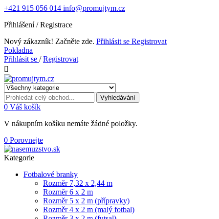
+421 915 056 014
info@promujtym.cz
Přihlášení / Registrace
Nový zákazník! Začněte zde.
Přihlásit se
Registrovat
Pokladna
Přihlásit se
/
Registrovat

Vyhledávání
0
Váš košík
V nákupním košíku nemáte žádné položky.
0
Porovnejte
Kategorie
Fotbalové branky
Rozměr 7,32 x 2,44 m
Rozměr 6 x 2 m
Rozměr 5 x 2 m (přípravky)
Rozměr 4 x 2 m (malý fotbal)
Rozměr 3 x 2 m (futsal)