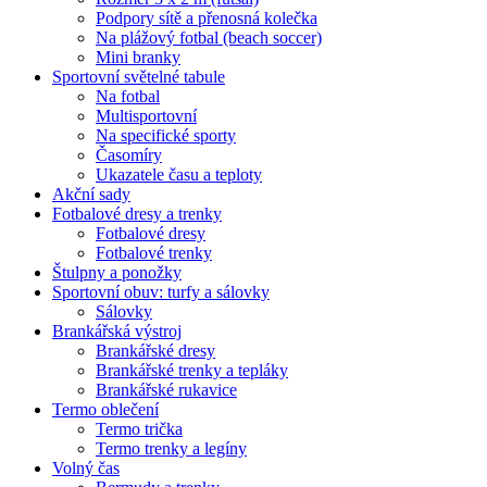
Podpory sítě a přenosná kolečka
Na plážový fotbal (beach soccer)
Mini branky
Sportovní světelné tabule
Na fotbal
Multisportovní
Na specifické sporty
Časomíry
Ukazatele času a teploty
Akční sady
Fotbalové dresy a trenky
Fotbalové dresy
Fotbalové trenky
Štulpny a ponožky
Sportovní obuv: turfy a sálovky
Sálovky
Brankářská výstroj
Brankářské dresy
Brankářské trenky a tepláky
Brankářské rukavice
Termo oblečení
Termo trička
Termo trenky a legíny
Volný čas