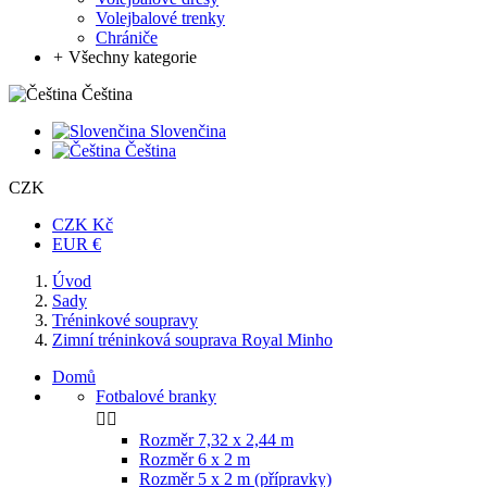
Volejbalové trenky
Chrániče
+
Všechny kategorie
Čeština
Slovenčina
Čeština
CZK
CZK Kč
EUR €
Úvod
Sady
Tréninkové soupravy
Zimní tréninková souprava Royal Minho
Domů
Fotbalové branky


Rozměr 7,32 x 2,44 m
Rozměr 6 x 2 m
Rozměr 5 x 2 m (přípravky)