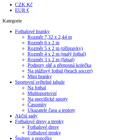
CZK Kč
EUR €
Kategorie
Fotbalové branky
Rozměr 7,32 x 2,44 m
Rozměr 6 x 2 m
Rozměr 5 x 2 m (přípravky)
Rozměr 4 x 2 m (malý fotbal)
Rozměr 3 x 2 m (futsal)
Podpory sítě a přenosná kolečka
Na plážový fotbal (beach soccer)
Mini branky
Sportovní světelné tabule
Na fotbal
Multisportovní
Na specifické sporty
Časomíry
Ukazatele času a teploty
Akční sady
Fotbalové dresy a trenky
Fotbalové dresy
Fotbalové trenky
Štulpny a ponožky