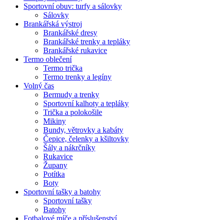
Sportovní obuv: turfy a sálovky
Sálovky
Brankářská výstroj
Brankářské dresy
Brankářské trenky a tepláky
Brankářské rukavice
Termo oblečení
Termo trička
Termo trenky a legíny
Volný čas
Bermudy a trenky
Sportovní kalhoty a tepláky
Trička a polokošile
Mikiny
Bundy, větrovky a kabáty
Čepice, čelenky a kšiltovky
Šály a nákrčníky
Rukavice
Župany
Potítka
Boty
Sportovní tašky a batohy
Sportovní tašky
Batohy
Fotbalové míče a příslušenství