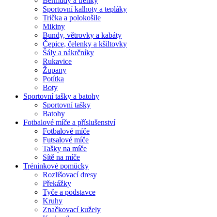
Bermudy a trenky
Sportovní kalhoty a tepláky
Trička a polokošile
Mikiny
Bundy, větrovky a kabáty
Čepice, čelenky a kšiltovky
Šály a nákrčníky
Rukavice
Župany
Potítka
Boty
Sportovní tašky a batohy
Sportovní tašky
Batohy
Fotbalové míče a příslušenství
Fotbalové míče
Futsalové míče
Tašky na míče
Sítě na míče
Tréninkové pomůcky
Rozlišovací dresy
Překážky
Tyče a podstavce
Kruhy
Značkovací kužely