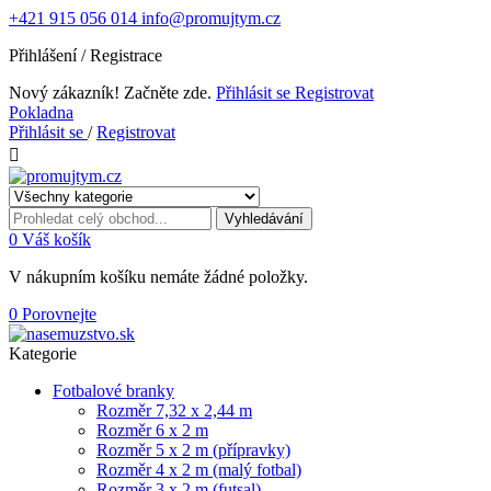
+421 915 056 014
info@promujtym.cz
Přihlášení / Registrace
Nový zákazník! Začněte zde.
Přihlásit se
Registrovat
Pokladna
Přihlásit se
/
Registrovat

Vyhledávání
0
Váš košík
V nákupním košíku nemáte žádné položky.
0
Porovnejte
Kategorie
Fotbalové branky
Rozměr 7,32 x 2,44 m
Rozměr 6 x 2 m
Rozměr 5 x 2 m (přípravky)
Rozměr 4 x 2 m (malý fotbal)
Rozměr 3 x 2 m (futsal)