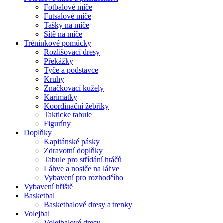
Fotbalové míče
Futsalové míče
Tašky na míče
Sítě na míče
Tréninkové pomůcky
Rozlišovací dresy
Překážky
Tyče a podstavce
Kruhy
Značkovací kužely
Karimatky
Koordinační žebříky
Taktické tabule
Figuríny
Doplňky
Kapitánské pásky
Zdravotní doplňky
Tabule pro střídání hráčů
Láhve a nosiče na láhve
Vybavení pro rozhodčího
Vybavení hřiště
Basketbal
Basketbalové dresy a trenky
Volejbal
Volejbalové dresy