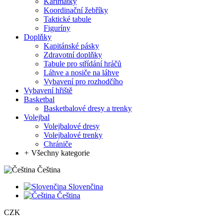
Karimatky
Koordinační žebříky
Taktické tabule
Figuríny
Doplňky
Kapitánské pásky
Zdravotní doplňky
Tabule pro střídání hráčů
Láhve a nosiče na láhve
Vybavení pro rozhodčího
Vybavení hřiště
Basketbal
Basketbalové dresy a trenky
Volejbal
Volejbalové dresy
Volejbalové trenky
Chrániče
+
Všechny kategorie
Čeština
Slovenčina
Čeština
CZK