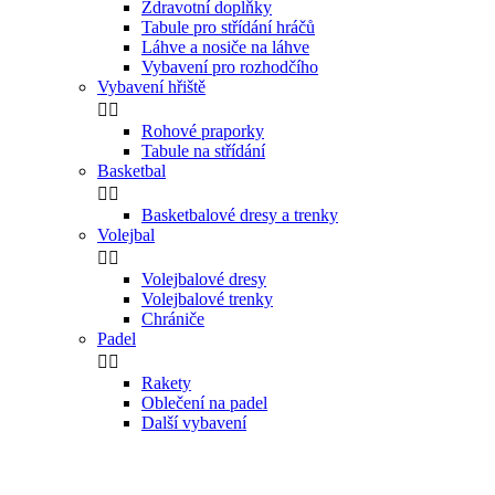
Zdravotní doplňky
Tabule pro střídání hráčů
Láhve a nosiče na láhve
Vybavení pro rozhodčího
Vybavení hřiště


Rohové praporky
Tabule na střídání
Basketbal


Basketbalové dresy a trenky
Volejbal


Volejbalové dresy
Volejbalové trenky
Chrániče
Padel


Rakety
Oblečení na padel
Další vybavení