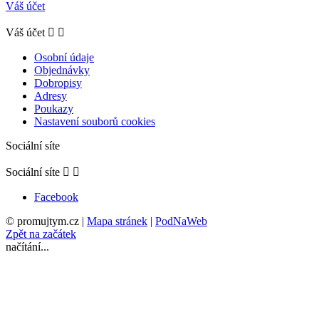
Váš účet
Váš účet


Osobní údaje
Objednávky
Dobropisy
Adresy
Poukazy
Nastavení souborů cookies
Sociální síte
Sociální síte


Facebook
© promujtym.cz
|
Mapa stránek
|
PodNaWeb
Zpět na začátek
načítání...