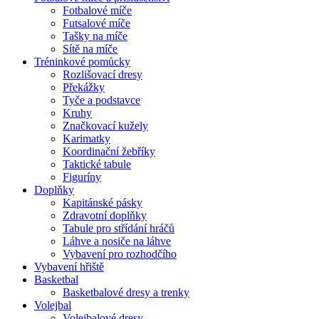
Fotbalové míče
Futsalové míče
Tašky na míče
Sítě na míče
Tréninkové pomůcky
Rozlišovací dresy
Překážky
Tyče a podstavce
Kruhy
Značkovací kužely
Karimatky
Koordinační žebříky
Taktické tabule
Figuríny
Doplňky
Kapitánské pásky
Zdravotní doplňky
Tabule pro střídání hráčů
Láhve a nosiče na láhve
Vybavení pro rozhodčího
Vybavení hřiště
Basketbal
Basketbalové dresy a trenky
Volejbal
Volejbalové dresy