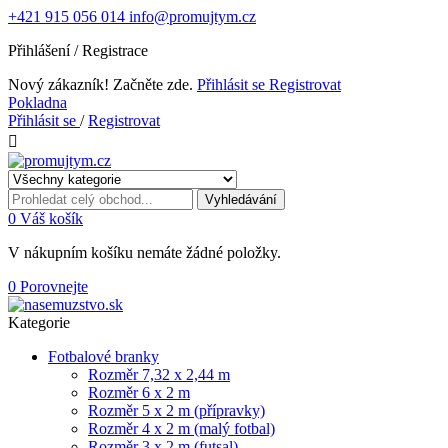
+421 915 056 014
info@promujtym.cz
Přihlášení / Registrace
Nový zákazník! Začněte zde.
Přihlásit se
Registrovat
Pokladna
Přihlásit se
/
Registrovat

Vyhledávání
0
Váš košík
V nákupním košíku nemáte žádné položky.
0
Porovnejte
Kategorie
Fotbalové branky
Rozměr 7,32 x 2,44 m
Rozměr 6 x 2 m
Rozměr 5 x 2 m (přípravky)
Rozměr 4 x 2 m (malý fotbal)
Rozměr 3 x 2 m (futsal)