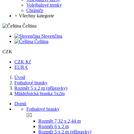
Volejbalové trenky
Chrániče
+
Všechny kategorie
Čeština
Slovenčina
Čeština
CZK
CZK Kč
EUR €
Úvod
Fotbalové branky
Rozměr 5 x 2 m (přípravky)
Mládežnická branka 5x2m
Domů
Fotbalové branky


Rozměr 7,32 x 2,44 m
Rozměr 6 x 2 m
Rozměr 5 x 2 m (přípravky)