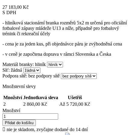
27 183,00 Kč
S DPH
- hliníková stacionární branka rozměrů 5x2 m určená pro oficiální
fotbalové zápasy mládeže U13 a níže, případně pro fotbalový
trénink či rekreační účely
- cena je za jeden kus, při objednávce páru je zvýhodněná cena
- v ceně je započtena doprava v rámci Slovenska a Česka
Materiál branky: hliník
Síť: žádná
Podpora sítě: bez podpory sítě
Množstevní slevy
Množství
Jednotková sleva
Ušetříš
2
2 860,00 Kč
Až 5 720,00 Kč
Množství
Přidat do košíku

nie je skladom, zvyčajne dodané do 14 dní