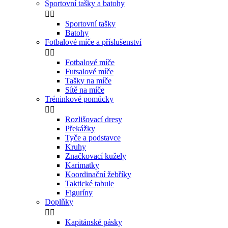
Sportovní tašky a batohy


Sportovní tašky
Batohy
Fotbalové míče a příslušenství


Fotbalové míče
Futsalové míče
Tašky na míče
Sítě na míče
Tréninkové pomůcky


Rozlišovací dresy
Překážky
Tyče a podstavce
Kruhy
Značkovací kužely
Karimatky
Koordinační žebříky
Taktické tabule
Figuríny
Doplňky


Kapitánské pásky