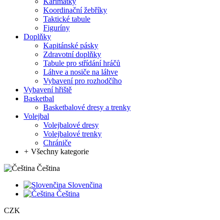
Karimatky
Koordinační žebříky
Taktické tabule
Figuríny
Doplňky
Kapitánské pásky
Zdravotní doplňky
Tabule pro střídání hráčů
Láhve a nosiče na láhve
Vybavení pro rozhodčího
Vybavení hřiště
Basketbal
Basketbalové dresy a trenky
Volejbal
Volejbalové dresy
Volejbalové trenky
Chrániče
+
Všechny kategorie
Čeština
Slovenčina
Čeština
CZK