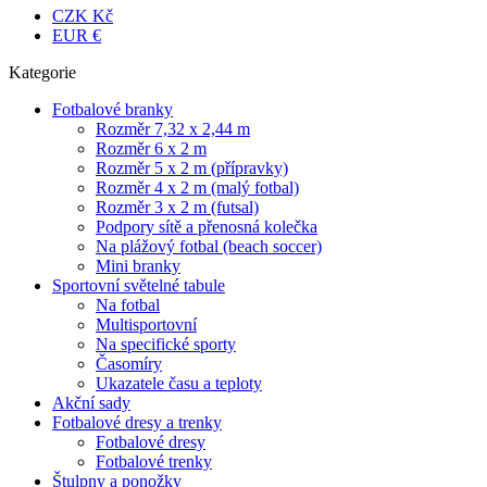
CZK Kč
EUR €
Kategorie
Fotbalové branky
Rozměr 7,32 x 2,44 m
Rozměr 6 x 2 m
Rozměr 5 x 2 m (přípravky)
Rozměr 4 x 2 m (malý fotbal)
Rozměr 3 x 2 m (futsal)
Podpory sítě a přenosná kolečka
Na plážový fotbal (beach soccer)
Mini branky
Sportovní světelné tabule
Na fotbal
Multisportovní
Na specifické sporty
Časomíry
Ukazatele času a teploty
Akční sady
Fotbalové dresy a trenky
Fotbalové dresy
Fotbalové trenky
Štulpny a ponožky