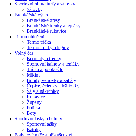
Sportovní obuv: turfy a sálovky
Sálovky
Brankářská výstroj
Brankářské dresy
Brankářské trenky a tepláky
Brankářské rukavice
Termo oblečení
Termo trička
Termo trenky a legíny
Volný čas
Bermudy a trenky
Sportovní kalhoty a tepláky
Trička a polokošile
Mikiny
Bundy, větrovky a kabáty
Čepice, čelenky a kšiltovky
Šály a nákrčníky
Rukavice
Župany
Potítka
Boty
Sportovní tašky a batohy
Sportovní tašky
Batohy
Fotbalové míče a příslušenství