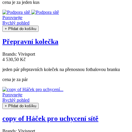
cena je za jeden kus
Porovnejte
Rychlý pohled
+ Přidat do košíku
Přepravní kolečka
Brands:
Vivisport
4 530,50 Kč
jeden pár přepravních koleček na přenosnou fotbalovou branku
cena je za pár
Porovnejte
Rychlý pohled
+ Přidat do košíku
copy of Háček pro uchycení sítě
Brands:
Vivisport