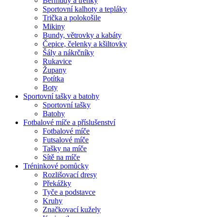
Bermudy a trenky
Sportovní kalhoty a tepláky
Trička a polokošile
Mikiny
Bundy, větrovky a kabáty
Čepice, čelenky a kšiltovky
Šály a nákrčníky
Rukavice
Župany
Potítka
Boty
Sportovní tašky a batohy
Sportovní tašky
Batohy
Fotbalové míče a příslušenství
Fotbalové míče
Futsalové míče
Tašky na míče
Sítě na míče
Tréninkové pomůcky
Rozlišovací dresy
Překážky
Tyče a podstavce
Kruhy
Značkovací kužely