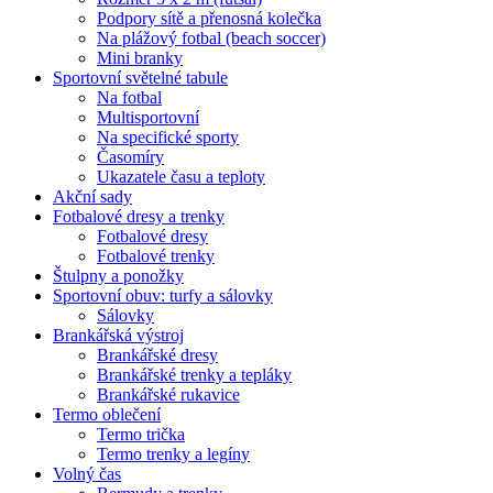
Podpory sítě a přenosná kolečka
Na plážový fotbal (beach soccer)
Mini branky
Sportovní světelné tabule
Na fotbal
Multisportovní
Na specifické sporty
Časomíry
Ukazatele času a teploty
Akční sady
Fotbalové dresy a trenky
Fotbalové dresy
Fotbalové trenky
Štulpny a ponožky
Sportovní obuv: turfy a sálovky
Sálovky
Brankářská výstroj
Brankářské dresy
Brankářské trenky a tepláky
Brankářské rukavice
Termo oblečení
Termo trička
Termo trenky a legíny
Volný čas