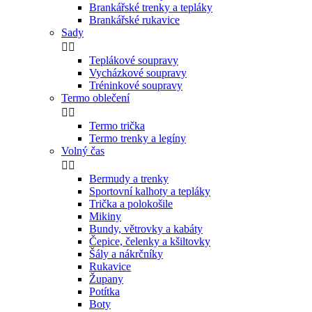
Brankářské trenky a tepláky
Brankářské rukavice
Sady


Teplákové soupravy
Vycházkové soupravy
Tréninkové soupravy
Termo oblečení


Termo trička
Termo trenky a legíny
Volný čas


Bermudy a trenky
Sportovní kalhoty a tepláky
Trička a polokošile
Mikiny
Bundy, větrovky a kabáty
Čepice, čelenky a kšiltovky
Šály a nákrčníky
Rukavice
Župany
Potítka
Boty