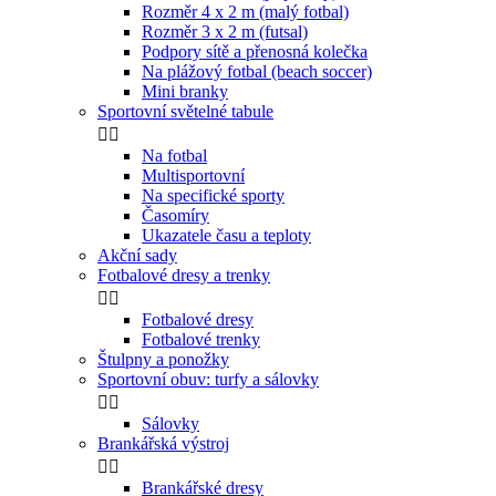
Rozměr 4 x 2 m (malý fotbal)
Rozměr 3 x 2 m (futsal)
Podpory sítě a přenosná kolečka
Na plážový fotbal (beach soccer)
Mini branky
Sportovní světelné tabule


Na fotbal
Multisportovní
Na specifické sporty
Časomíry
Ukazatele času a teploty
Akční sady
Fotbalové dresy a trenky


Fotbalové dresy
Fotbalové trenky
Štulpny a ponožky
Sportovní obuv: turfy a sálovky


Sálovky
Brankářská výstroj


Brankářské dresy